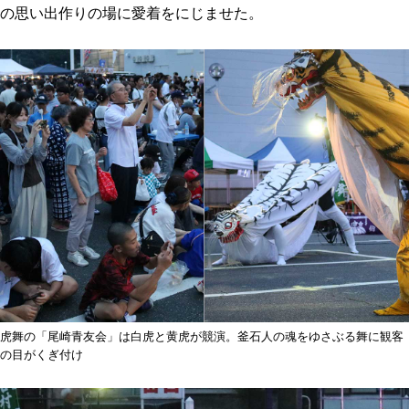
の思い出作りの場に愛着をにじませた。
虎舞の「尾崎青友会」は白虎と黄虎が競演。釜石人の魂をゆさぶる舞に観客
の目がくぎ付け