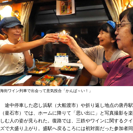
海街ワイン列車で出会って意気投合「かんぱ～い！」
途中停車した恋し浜駅（大船渡市）や折り返し地点の唐丹駅
（釜石市）では、ホームに降りて「思い出に」と写真撮影を楽
しむ人の姿が見られた。復路では、三鉄やワインに関するクイ
ズで大盛り上がり。盛駅へ戻るころには初対面だった参加者同