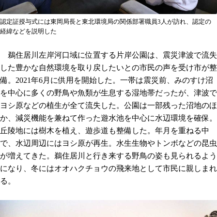
認定証授与式には東岡局長と東北環境局の関係部署職員3人が訪れ、認定の
経緯などを説明した
鵜住居川左岸河口域に位置する片岸公園は、震災津波で流失
した豊かな自然環境を取り戻したいとの市民の声を受け市が整
備。2021年6月に供用を開始した。一帯は震災前、みのすけ沼
を中心に多くの野鳥や魚類が生息する湿地帯だったが、津波で
ヨシ原などの植生が全て流失した。公園は一部残った沼地のほ
か、減災機能を兼ねて作った遊水池を中心に水辺環境を確保。
丘陵地には樹木を植え、遊歩道も整備した。年月を重ねる中
で、水辺周辺にはヨシ原が再生。水生生物やトンボなどの昆虫
が増えてきた。鵜住居川と行き来する野鳥の姿も見られるよう
になり、冬にはオオハクチョウの飛来地として市民に親しまれ
る。