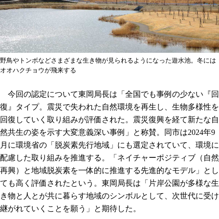
野鳥やトンボなどさまざまな生き物が見られるようになった遊水池。冬には
オオハクチョウが飛来する
今回の認定について東岡局長は「全国でも事例の少ない『回
復』タイプ。震災で失われた自然環境を再生し、生物多様性を
回復していく取り組みが評価された。震災復興を経て新たな自
然共生の姿を示す大変意義深い事例」と称賛。同市は2024年9
月に環境省の「脱炭素先行地域」にも選定されていて、環境に
配慮した取り組みを推進する。「ネイチャーポジティブ（自然
再興）と地域脱炭素を一体的に推進する先進的なモデル」とし
ても高く評価されたという。東岡局長は「片岸公園が多様な生
き物と人とが共に暮らす地域のシンボルとして、次世代に受け
継がれていくことを願う」と期待した。