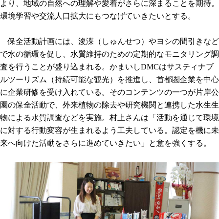
より、地域の自然への理解や愛着がさらに深まることを期待。
環境学習や交流人口拡大にもつなげていきたいとする。
保全活動計画には、浚渫（しゅんせつ）やヨシの間引きなど
で水の循環を促し、水質維持のための定期的なモニタリング調
査を行うことが盛り込まれる。かまいしDMCはサスティナブ
ルツーリズム（持続可能な観光）を推進し、首都圏企業を中心
に企業研修を受け入れている。そのコンテンツの一つが片岸公
園の保全活動で、外来植物の除去や研究機関と連携した水生生
物による水質調査などを実施。村上さんは「活動を通じて環境
に対する行動変容が生まれるよう工夫している。認定を機に未
来へ向けた活動をさらに進めていきたい」と意を強くする。