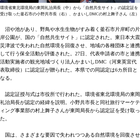
環境省東北環境局の東岡礼治局長（中）から「自然共生サイト」の認定証を
受け取った釜石市の小野共市長（右）、かまいしDMCの村上舞子さん（左）
沼や池があり、野鳥や水生生物がすみ着く釜石市片岸町の片
岸公園が、国の「自然共生サイト」に認定された。東日本大震
災津波で失われた自然環境を回復させ、地域の各種団体と連携
して行う保全活動が評価された。27日、代表申請者の市と連携
活動実施者の観光地域づくり法人かまいしDMC（河東英宜代
表取締役）に認定証が贈られた。本県での同認定は6カ所目と
なる。
認定証授与式は市役所で行われた。環境省東北環境局の東岡
礼治局長が認定の経緯を説明。小野共市長と同社旅行マーケテ
ィング事業部の村上舞子さんが東岡局長から認定証を受け取っ
た。
国は、さまざまな要因で失われつつある自然環境を回復させ