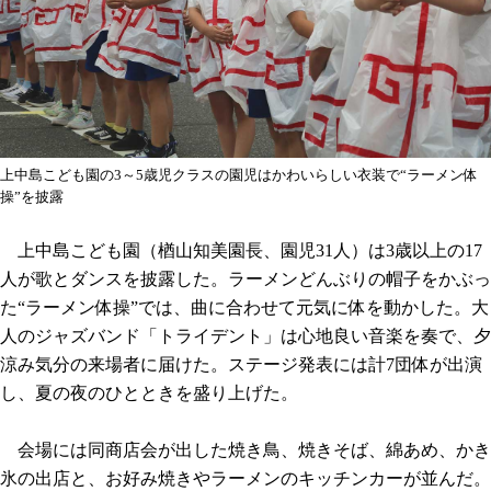
上中島こども園の3～5歳児クラスの園児はかわいらしい衣装で“ラーメン体
操”を披露
上中島こども園（楢山知美園長、園児31人）は3歳以上の17
人が歌とダンスを披露した。ラーメンどんぶりの帽子をかぶっ
た“ラーメン体操”では、曲に合わせて元気に体を動かした。大
人のジャズバンド「トライデント」は心地良い音楽を奏で、夕
涼み気分の来場者に届けた。ステージ発表には計7団体が出演
し、夏の夜のひとときを盛り上げた。
会場には同商店会が出した焼き鳥、焼きそば、綿あめ、かき
氷の出店と、お好み焼きやラーメンのキッチンカーが並んだ。