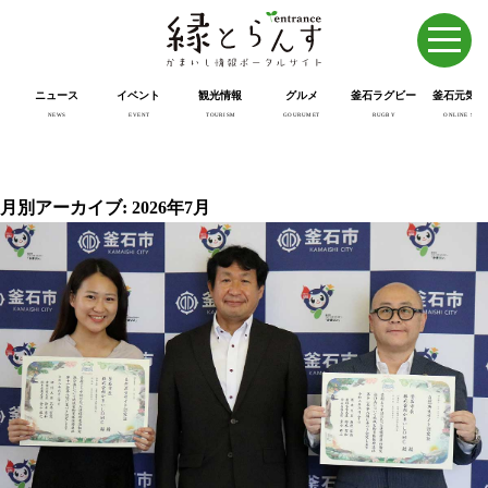
ニュース
イベント
観光情報
グルメ
釜石ラグビー
釜石元気市
NEWS
EVENT
TOURISM
GOURUMET
RUGBY
ONLINE SHOP
月別アーカイブ: 2026年7月