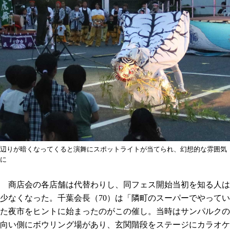
辺りが暗くなってくると演舞にスポットライトが当てられ、幻想的な雰囲気
に
商店会の各店舗は代替わりし、同フェス開始当初を知る人は
少なくなった。千葉会長（70）は「隣町のスーパーでやってい
た夜市をヒントに始まったのがこの催し。当時はサンパルクの
向い側にボウリング場があり、玄関階段をステージにカラオケ