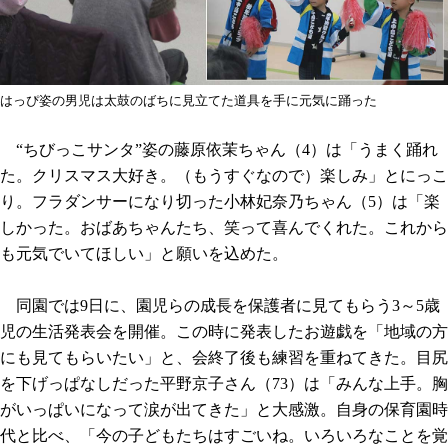
はっぴ姿の男児は太鼓のばちに見立てた道具を手に元気に踊った
“ちびっこサンタ”姿の藤原依茉ちゃん（4）は「うまく踊れ
た。クリスマス大好き。（もうすぐなので）楽しみ」とにっこ
り。フラダンサーになり切った小林妃奈乃ちゃん（5）は「楽
しかった。おばあちゃんたち、笑って喜んでくれた。これから
も元気でいてほしい」と願いを込めた。
同園では9日に、園児らの成長を保護者に見てもらう3～5歳
児の生活発表会を開催。この時に発表したお遊戯を「地域の方
にも見てもらいたい」と、会終了後も練習を重ねてきた。目尻
を下げっぱなしだった平野京子さん（73）は「みんな上手。胸
がいっぱいになって涙が出てきた」と大感激。自身の保育園時
代と比べ、「今の子どもたちはすごいね。いろいろなことを覚