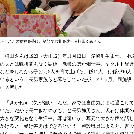
たくさんの祝福を受け、笑顔でお礼を述べる植田くめさん
植田さんは1923（大正12）年11月12日、箱崎町生まれ。同郷
の夫とは戦後間もなく結婚。漁業のほか畑仕事、ヤクルト配達
などをしながら子ども6人を育て上げた。孫11人、ひ孫が10人
いるという。長男家族らと暮らしていたが、本年2月、同施設
に入所した。
「きかねえ（気が強い）んだ。家では自由気ままに過ごして
いた。だから長生きなのかも」と長男静男さん。現在は体調の
大きな変化もなく生活中。耳は遠いが、耳元で大きな声で話し
かけると、受け答えはできるという。施設職員によると、普段
はシルバーカーを押して自分の足で歩いて移動（行事の時は疲