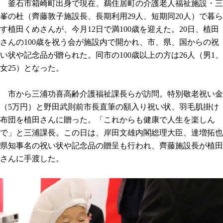
釜石市箱崎町出身で現在、鵜住居町の介護老人福祉施設・三
峯の杜（齊藤敦子施設長、長期利用29人、短期同20人）で暮ら
す植田くめさんが、今月12日で満100歳を迎えた。20日、植田
さんの100歳を祝う会が施設内で開かれ、市、県、国からの祝
い状や記念品が贈られた。同市の100歳以上の方は26人（男1、
女25）となった。
市から三浦功喜高齢介護福祉課長らが訪問。特別敬老祝い金
（5万円）と野田武則前市長直筆の額入り祝い状、羽毛肌掛け
布団を植田さんに贈った。「これからも健康で人生を楽しん
で」と三浦課長。この日は、岸田文雄内閣総理大臣、達増拓也
県知事名の祝い状や記念品の贈呈も行われ、齊藤施設長が植田
さんに手渡した。