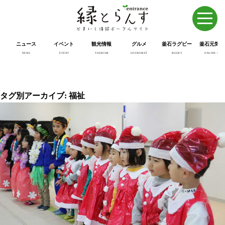
ニュース
イベント
観光情報
グルメ
釜石ラグビー
釜石元気市
NEWS
EVENT
TOURISM
GOURUMET
RUGBY
ONLINE SHOP
タグ別アーカイブ: 福祉