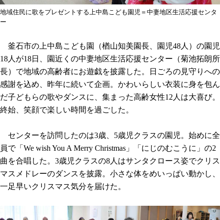
地域住民に歌をプレゼントする上中島こども園児＝中妻地区生活応援センタ
ー
釜石市の上中島こども園（楢山知美園長、園児48人）の園児
18人が18日、園近くの中妻地区生活応援センター（菊池拓朗所
長）で地域の高齢者にお遊戯を披露した。日ごろの見守りへの
感謝を込め、昨年に続いて企画。かわいらしい衣装に身を包ん
だ子どもらの歌やダンスに、集まった高齢女性12人は大喜び。
終始、笑顔で楽しい時間を過ごした。
センターを訪問したのは3歳、5歳児クラスの園児。始めに全
員で「We wish You A Merry Christmas」「にじのむこうに」の2
曲を合唱した。3歳児クラスの8人はサンタクロース姿でクリス
マスメドレーのダンスを披露。小さな体をめいっぱい動かし、
一足早いクリスマス気分を届けた。