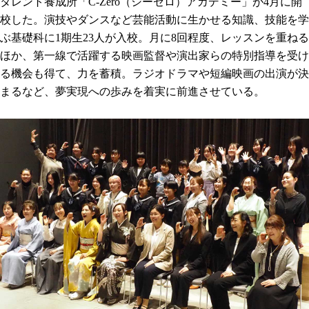
タレント養成所「C-Zero（シーゼロ）アカデミー」が4月に開
校した。演技やダンスなど芸能活動に生かせる知識、技能を学
ぶ基礎科に1期生23人が入校。月に8回程度、レッスンを重ねる
ほか、第一線で活躍する映画監督や演出家らの特別指導を受け
る機会も得て、力を蓄積。ラジオドラマや短編映画の出演が決
まるなど、夢実現への歩みを着実に前進させている。