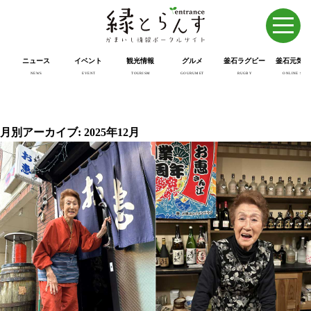
ニュース
イベント
観光情報
グルメ
釜石ラグビー
釜石元気市
NEWS
EVENT
TOURISM
GOURUMET
RUGBY
ONLINE SHOP
月別アーカイブ: 2025年12月