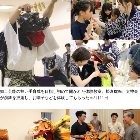
郷土芸能の担い手育成を目指し初めて開かれた体験教室。松倉虎舞、太神楽
が演舞を披露し、お囃子などを体験してもらった＝8月11日