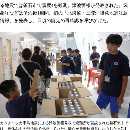
る地震では釜石市で震度4を観測。津波警報が発表された。気
象庁などはその後1週間、初の「北海道・三陸沖後発地震注意
情報」を発表し、日頃の備えの再確認を呼びかけた。
カムチャツカ半島地震による津波警報発表で避難所が開設された釜石東中で
は、夏休み中の部活動で登校していた生徒らが避難所運営に尽力した＝7月