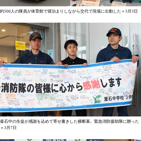
約500人の隊員が体育館で寝泊まりしながら交代で現場に出動した＝3月3日
釜石中の生徒が感謝を込めて寄せ書きした横断幕。緊急消防援助隊に贈った
＝3月7日