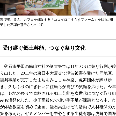
遊び場、農園、カフェを併設する「ココイロこすもすファーム」を8月に開
業した石塚佳那子さん＝10月
受け継ぐ郷土芸能、つなぐ祭り文化
釜石市平田の館山神社の例大祭では11年ぶりに祭り行列が繰
り出した。2011年の東日本大震災で津波被害を受けた同地区。
復興事業が完了したまちをみこしや神楽、虎舞団体が練り歩
き、久しぶりのにぎわいに住民らが喜びの笑顔を広げた。今年
は、各地の祭りで奉納される郷土芸能を次世代につなぐ取り組
みも活発化した。少子高齢化で担い手不足が課題となる中、市
が体験教室を初めて企画。釜石高生はゼミ活動で人材確保の方
策を考えた。ゼミメンバーを中心とする生徒有志は虎舞で国際