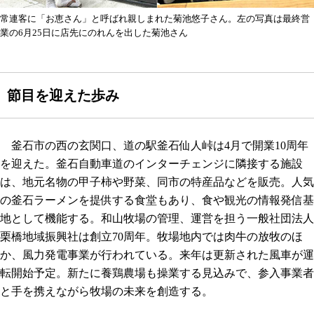
常連客に「お恵さん」と呼ばれ親しまれた菊池悠子さん。左の写真は最終営
業の6月25日に店先にのれんを出した菊池さん
節目を迎えた歩み
釜石市の西の玄関口、道の駅釜石仙人峠は4月で開業10周年
を迎えた。釜石自動車道のインターチェンジに隣接する施設
は、地元名物の甲子柿や野菜、同市の特産品などを販売。人気
の釜石ラーメンを提供する食堂もあり、食や観光の情報発信基
地として機能する。和山牧場の管理、運営を担う一般社団法人
栗橋地域振興社は創立70周年。牧場地内では肉牛の放牧のほ
か、風力発電事業が行われている。来年は更新された風車が運
転開始予定。新たに養鶏農場も操業する見込みで、参入事業者
と手を携えながら牧場の未来を創造する。