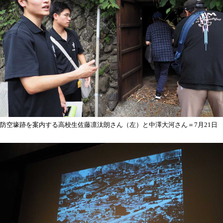
防空壕跡を案内する高校生佐藤凛汰朗さん（左）と中澤大河さん＝7月21日