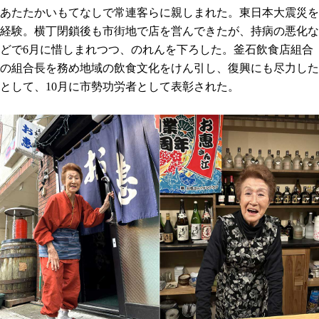
あたたかいもてなしで常連客らに親しまれた。東日本大震災を
経験。横丁閉鎖後も市街地で店を営んできたが、持病の悪化な
どで6月に惜しまれつつ、のれんを下ろした。釜石飲食店組合
の組合長を務め地域の飲食文化をけん引し、復興にも尽力した
として、10月に市勢功労者として表彰された。