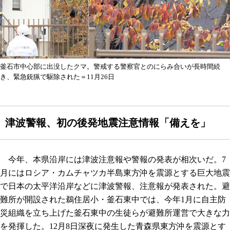
釜石市中心部に出没したクマ。警戒する警察官とのにらみ合いが長時間続
き、緊急銃猟で駆除された＝11月26日
津波警報、初の後発地震注意情報「備えを」
今年、本県沿岸には津波注意報や警報の発表が相次いだ。7
月にはロシア・カムチャツカ半島東方沖を震源とする巨大地震
で日本の太平洋沿岸などに津波警報、注意報が発表された。避
難所が開設された鵜住居小・釜石東中では、今年1月に自主防
災組織を立ち上げた釜石東中の生徒らが避難所運営で大きな力
を発揮した。12月8日深夜に発生した青森県東方沖を震源とす