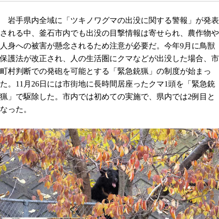
岩手県内全域に「ツキノワグマの出没に関する警報」が発表
される中、釜石市内でも出没の目撃情報は寄せられ、農作物や
人身への被害が懸念されるため注意が必要だ。今年9月に鳥獣
保護法が改正され、人の生活圏にクマなどが出没した場合、市
町村判断での発砲を可能とする「緊急銃猟」の制度が始まっ
た。11月26日には市街地に長時間居座ったクマ1頭を「緊急銃
猟」で駆除した。市内では初めての実施で、県内では2例目と
なった。