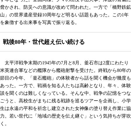
脅かされ、防災への意識が改めて問われた。一方で「橋野鉄鉱
山」の世界遺産登録10周年など明るい話題もあった。この1年
を象徴する出来事を写真で振り返る。
戦後80年・世代超え伝い続ける
太平洋戦争末期の1945年の7月と8月、釜石市は2度にわたり
米英連合軍などの艦隊から艦砲射撃を受けた。終戦から80年の
節目の今年、「釜石艦砲」の体験者から話を聞く機会が幾度も
あった。一方で、戦禍を知る人たちは高齢となり、年々、体験
談を聞くのは難しくなっている。そんな中、戦争の記憶をつな
ごうと、高校生がまちに残る戦跡を巡るツアーを企画し、小学
生は永遠の平和を祈念し建立された女神像の塗り替え作業に協
力。若い世代に「地域の歴史を伝え継ぐ」という気持ちが芽吹
く。