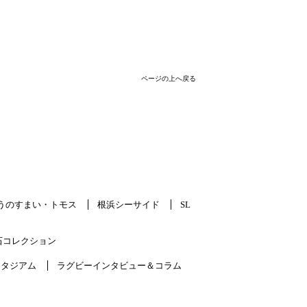
ページの上へ戻る
うのすまい・トモス
根浜シーサイド
SL
石コレクション
スタジアム
ラグビーインタビュー＆コラム