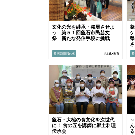
文化の光を継承・発展させよ
釜
う 第５１回釜石市民芸文
ケ
祭 新たな発信手段に挑戦
県
さ
釜石新聞NewS
釜
#文化･教育
釜石・大槌の食文化を次世代
～
に！ 食の匠を講師に郷土料理
ん
伝承会
る