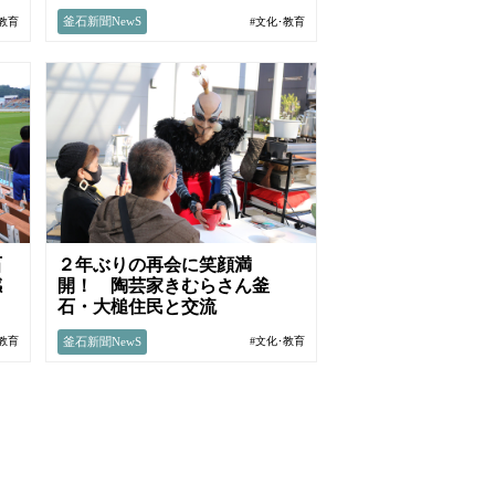
釜石新聞NewS
･教育
#文化･教育
石
２年ぶりの再会に笑顔満
感
開！ 陶芸家きむらさん釜
石・大槌住民と交流
釜石新聞NewS
･教育
#文化･教育