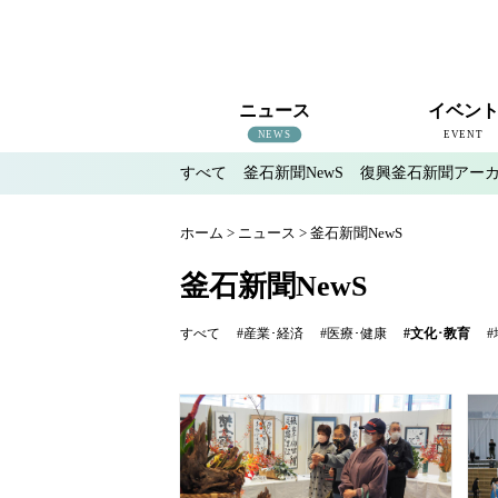
ニュース
イベン
NEWS
EVENT
すべて
釜石新聞NewS
復興釜石新聞アー
すべて
釜石新聞NewS
復興釜石新聞アーカイブ
地域情報
インタビュー
釜石のイベント情報
ホーム
>
ニュース
>
釜石新聞NewS
釜石新聞NewS
すべて
#産業･経済
#医療･健康
#文化･教育
#