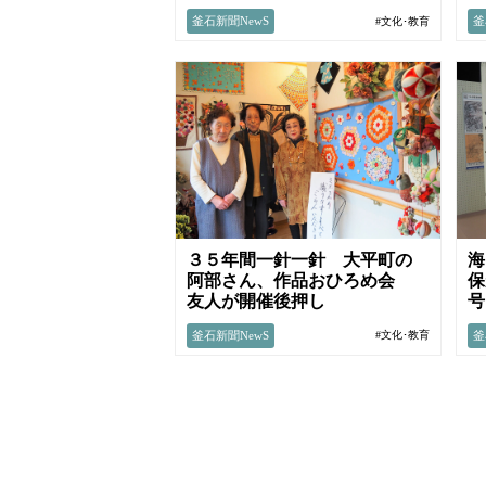
釜石新聞NewS
釜
#文化･教育
３５年間一針一針 大平町の
海
阿部さん、作品おひろめ会
保
友人が開催後押し
釜石新聞NewS
釜
#文化･教育