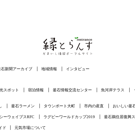
釜石新聞アーカイブ
地域情報
インタビュー
光スポット
宿泊情報
釜石情報交流センター
魚河岸テラス
し
釜石ラーメン
タウンポート大町
市内の産直
おいしい釜
シーウェイブスRFC
ラグビーワールドカップ2019
釜石鵜住居復興
イド
元気市場について