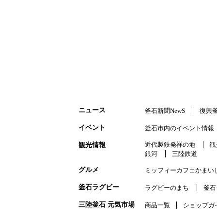
ニュース
釜石新聞NewS
復興
イベント
釜石市内のイベント情報
近代製鉄発祥の地
観
観光情報
銀河
三陸鉄道
グルメ
ミッフィーカフェかまい
釜石ラグビー
ラグビーのまち
釜石
三陸釜石 元気市場
商品一覧
ショップガ