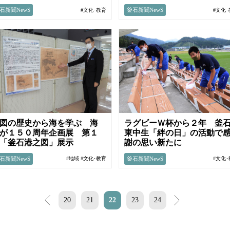
石新聞NewS
釜石新聞NewS
#文化･教育
#文化
図の歴史から海を学ぶ 海
ラグビーＷ杯から２年 釜
が１５０周年企画展 第１
東中生「絆の日」の活動で
号「釜石港之図」展示
謝の思い新たに
石新聞NewS
釜石新聞NewS
#地域
#文化･教育
#文化
<
20
21
22
23
24
>