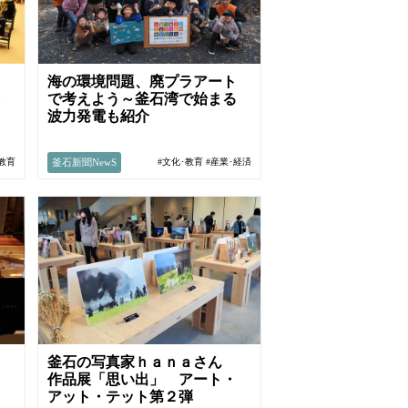
３
海の環境問題、廃プラアート
も
で考えよう～釜石湾で始まる
波力発電も紹介
釜石新聞NewS
･教育
#文化･教育
#産業･経済
き
釜石の写真家ｈａｎａさん
ノ
作品展「思い出」 アート・
アット・テット第２弾