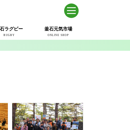
石ラグビー
釜石元気市場
RUGBY
ONLINE SHOP
のまち
ウェイブスRFC
ールドカップ2019
ム
ュー＆コラム