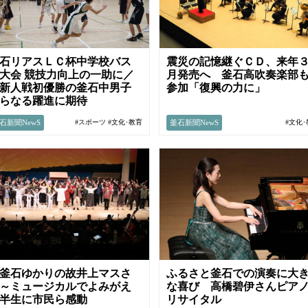
石リアスＬＣ杯中学校バス
震災の記憶継ぐＣＤ、来年
大会 競技力向上の一助に／
月発売へ 釜石高吹奏楽部
新人戦初優勝の釜石中男子
参加「復興の力に」
らなる躍進に期待
石新聞NewS
釜石新聞NewS
#スポーツ
#文化･教育
#文化
釜石ゆかりの故井上マスさ
ふるさと釜石での演奏に大
～ミュージカルでよみがえ
な喜び 高橋碧伊さんピア
半生に市民ら感動
リサイタル