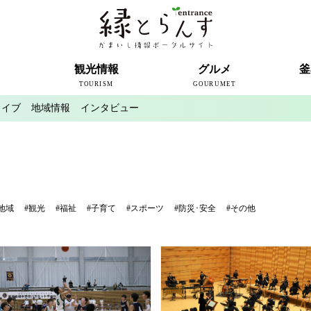
ト
観光情報
グルメ
釜
TOURISM
GOURUMET
カイブ
地域情報
インタビュー
近代製鉄発祥の地
観光スポット
宿泊情報
釜石情報交流センター
魚河岸テラス
うのすまい・トモス
根浜シーサイド
SL銀河
三陸鉄道
ミッフィーカフェかまいし
釜石ラーメン
タウンポート大町
市内の産直
おいしい釜石コレクション
ラグビー
釜石シー
ラグビーワ
スタジア
インタビ
地域
#観光
#福祉
#子育て
#スポーツ
#防災･安全
#その他