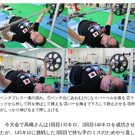
ベンチプレス一連の流れ。①ベンチ台にあおむけになりバーベルを握る ②ラ
ックから外して肘を伸ばして構える ③バーを胸まで下ろして静止させる ④肘
がしっかり伸びるまで押し上げる
今大会で高橋さんは1回目135キロ、2回目140キロを成功させ
たが、145キロに挑戦した3回目で持ち手のミスのためやり直し