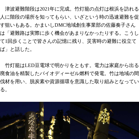
津波避難階段は2021年に完成。竹灯籠の点灯は根浜を訪れる
人に階段の場所を知ってもらい、いざという時の迅速避難を促
す狙いもある。かまいしDMC地域創生事業部の佐藤奏子さん
は「避難路は実際に歩く機会があまりなかったりする。こうし
て1回歩くことで皆さんの記憶に残り、災害時の避難に役立て
ば」と話した。
竹灯籠はLED豆電球で明かりをともす。電力は家庭から出る
廃食油を精製したバイオディーゼル燃料で発電。竹は地域の間
伐材を用い、脱炭素や資源循環を意識した取り組みとなってい
る。