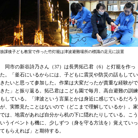
放課後子ども教室で作った竹灯籠は津波避難場所の標識の足元に設置
同市の新谷詩乃さん（37）は長男拓己君（6）と灯籠を作っ
た。「釜石にいるからには、子どもに震災や防災の話もしてい
きたいと思って参加した。作業は大変だったが貴重な経験がで
きた」と振り返る。拓己君はこども園で毎月、高台避難の訓練
もしている。「津波という言葉とかは身近に感じているだろう
が、実際見たことはないので（どこまで理解しているか）。家
では、地震があれば自分から机の下に隠れたりしている。こう
いうイベントも機に、少しずつ（身を守る方法を）覚えていっ
てもらえれば」と期待する。