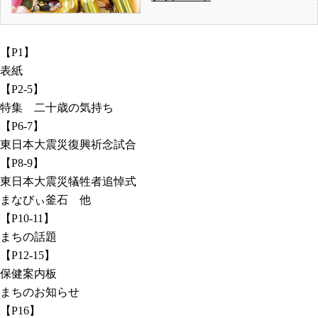
【P1】
表紙
【P2-5】
特集 二十歳の気持ち
【P6-7】
東日本大震災復興祈念試合
【P8-9】
東日本大震災犠牲者追悼式
まなびぃ釜石 他
【P10-11】
まちの話題
【P12-15】
保健案内板
まちのお知らせ
【P16】