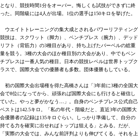
となり、競技時間1分をオーバー。悔しくも試技ができずに終
った。同階級には4人が出場。1位の選手は150キロを挙げた。
ウエイトトレーニングの集大成とされるパワーリフティング
競技は、スクワット（脚力）、ベンチプレス（腕力）、デッド
リフト（背筋力）の3種目があり、持ち上げたバーベルの総重
量を競う。3種の大会のほか種目別の大会があり、中でもベン
チプレスは一番人気の種目。日本の競技レベルは世界トップク
ラスで、国際大会での優勝者も多数。団体優勝もしている。
初の国際大会出場権を得た高橋さんは「3年前に3種の全国大
会で8位になってから、頑張れば国際大会にも行けると確信し
ていた。やっと夢がかなう…」。自身のベンチプレス公式自己
ベストは142.5キロ。「私の年代・階級だと、直近3年の国際大
会優勝者の記録は135キロぐらい。しっかり準備して、自分の
持てる力を確実に出せればトップは狙える」とみる。だが、
「実際の大会では、みんな前評判よりも伸びてくる。それを上