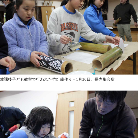
放課後子ども教室で行われた竹灯籠作り＝1月30日、長内集会所