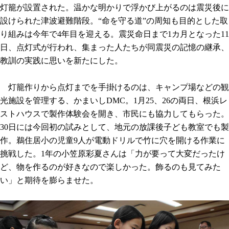
灯籠が設置された。温かな明かりで浮かび上がるのは震災後に
設けられた津波避難階段。“命を守る道”の周知も目的とした取
り組みは今年で4年目を迎える。震災命日まで1カ月となった11
日、点灯式が行われ、集まった人たちが同震災の記憶の継承、
教訓の実践に思いを新たにした。
灯籠作りから点灯までを手掛けるのは、キャンプ場などの観
光施設を管理する、かまいしDMC。1月25、26の両日、根浜レ
ストハウスで製作体験会を開き、市民にも協力してもらった。
30日には今回初の試みとして、地元の放課後子ども教室でも製
作。鵜住居小の児童9人が電動ドリルで竹に穴を開ける作業に
挑戦した。1年の小笠原彩夏さんは「力が要って大変だったけ
ど、物を作るのが好きなので楽しかった。飾るのも見てみた
い」と期待を膨らませた。