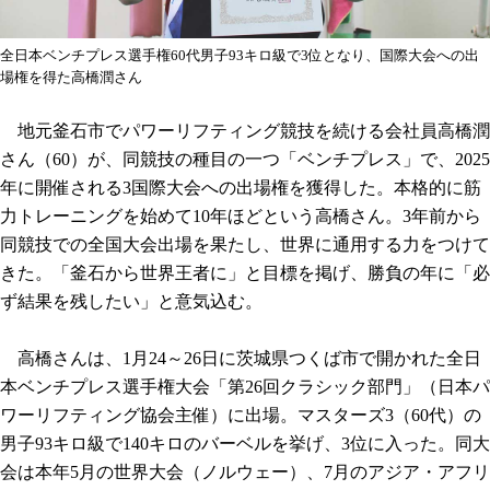
全日本ベンチプレス選手権60代男子93キロ級で3位となり、国際大会への出
場権を得た高橋潤さん
地元釜石市でパワーリフティング競技を続ける会社員高橋潤
さん（60）が、同競技の種目の一つ「ベンチプレス」で、2025
年に開催される3国際大会への出場権を獲得した。本格的に筋
力トレーニングを始めて10年ほどという高橋さん。3年前から
同競技での全国大会出場を果たし、世界に通用する力をつけて
きた。「釜石から世界王者に」と目標を掲げ、勝負の年に「必
ず結果を残したい」と意気込む。
高橋さんは、1月24～26日に茨城県つくば市で開かれた全日
本ベンチプレス選手権大会「第26回クラシック部門」（日本パ
ワーリフティング協会主催）に出場。マスターズ3（60代）の
男子93キロ級で140キロのバーベルを挙げ、3位に入った。同大
会は本年5月の世界大会（ノルウェー）、7月のアジア・アフリ