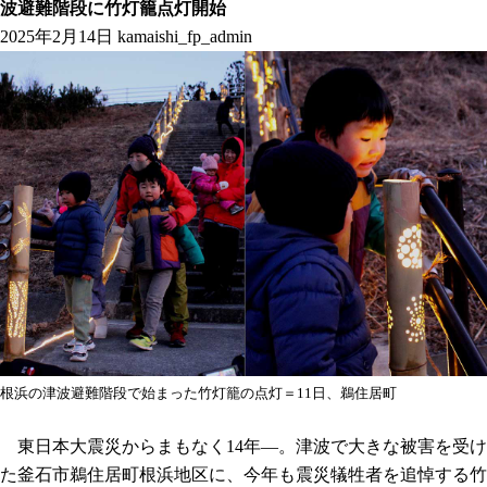
波避難階段に竹灯籠点灯開始
2025年2月14日
kamaishi_fp_admin
根浜の津波避難階段で始まった竹灯籠の点灯＝11日、鵜住居町
東日本大震災からまもなく14年―。津波で大きな被害を受け
た釜石市鵜住居町根浜地区に、今年も震災犠牲者を追悼する竹