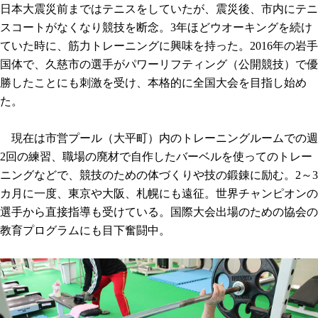
日本大震災前まではテニスをしていたが、震災後、市内にテニ
スコートがなくなり競技を断念。3年ほどウオーキングを続け
ていた時に、筋力トレーニングに興味を持った。2016年の岩手
国体で、久慈市の選手がパワーリフティング（公開競技）で優
勝したことにも刺激を受け、本格的に全国大会を目指し始め
た。
現在は市営プール（大平町）内のトレーニングルームでの週
2回の練習、職場の廃材で自作したバーベルを使ってのトレー
ニングなどで、競技のための体づくりや技の鍛錬に励む。2～3
カ月に一度、東京や大阪、札幌にも遠征。世界チャンピオンの
選手から直接指導も受けている。国際大会出場のための協会の
教育プログラムにも目下奮闘中。