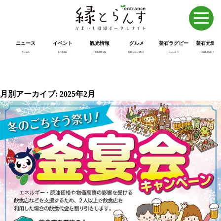
ニュース
イベント
観光情報
グルメ
釜石ラグビー
釜石元気市
NEWS
EVENT
TOURISM
GOURUMET
RUGBY
ONLINE SHOP
月別アーカイブ: 2025年2月