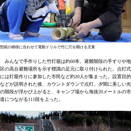
型紙の模様に合わせて電動ドリルで竹に穴を開ける児童
みんなで手作りした竹灯籠は約60本。避難階段の手すりや地
区の高台避難場所を示す標識の足元に取り付けられた。点灯式
には灯籠作りに参加した市民など約20人が集まった。設置目的
などが説明された後、カウントダウンで点灯。夕闇に美しい光
の階段が浮かび上がると、キャンプ場から海抜20メートルの市
道につながる111段を上った。