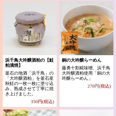
浜千鳥大吟醸酒粕の【鮭
銅の大吟醸らーめん
粕漬焼】
藤勇十割糀味噌、浜千鳥
釜石の地酒「浜千鳥」の
大吟醸酒粕使用「銅の大
「大吟醸酒粕」を釜石産
吟醸らーめん」
秋鮭の一枚一枚に塗り込
270円(税込)
み、熟成させて丁寧に焼
き上げました。
350円(税込)