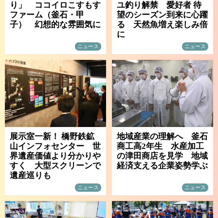
り」 ココイロこすもす
ユ釣り解禁 愛好者 待
ファーム（釜石・甲
望のシーズン到来に心躍
子） 幻想的な雰囲気に
る 天然魚増え楽しみ倍
に
ニュース
ニュース
展示室一新！ 橋野鉄鉱
地域産業の理解へ 釜石
山インフォセンター 世
商工高2年生 水産加工
界遺産価値より分かりや
の津田商店を見学 地域
すく 大型スクリーンで
経済支える企業姿勢学ぶ
遺産巡りも
ニュース
ニュース