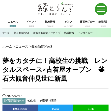
ニュース
イベント
観光情報
グルメ
釜石ラグビー
釜石元気市
NEWS
EVENT
TOURISM
GOURUMET
RUGBY
ONLINE SHOP
すべて
釜石新聞NewS
復興釜石新聞アーカイブ
地域情報
インタビュー
ホーム
>
ニュース
>
釜石新聞NewS
夢をカタチに！高校生の挑戦 レン
タルスペース×古着屋オープン 釜
石大観音仲見世に新風
2025/02/12
釜石新聞NewS
#地域
#産業･経済
FACEBOOK
Twitter
LINE