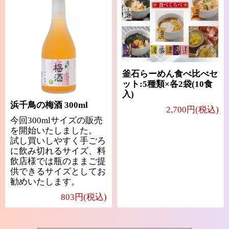
釜石らーめん食べ比べセ
ット:5種類×各2袋(10食
入)
浜千鳥の梅酒 300ml
2,700円(税込)
今回300mlサイズの販売
を開始いたしました。
試し買いしやすく手ごろ
に飲み切れるサイズ、料
飲店様では瓶のままご提
供できるサイズとしてお
勧めいたします。
803円(税込)