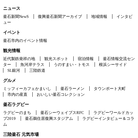
ニュース
釜石新聞NewS
復興釜石新聞アーカイブ
地域情報
インタビ
ュー
イベント
釜石市内のイベント情報
観光情報
近代製鉄発祥の地
観光スポット
宿泊情報
釜石情報交流セン
ター
魚河岸テラス
うのすまい・トモス
根浜シーサイド
SL銀河
三陸鉄道
グルメ
ミッフィーカフェかまいし
釜石ラーメン
タウンポート大町
市内の産直
おいしい釜石コレクション
釜石ラグビー
ラグビーのまち
釜石シーウェイブスRFC
ラグビーワールドカッ
プ2019
釜石鵜住居復興スタジアム
ラグビーインタビュー＆コラ
ム
三陸釜石 元気市場