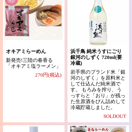
オキアミらーめん
浜千鳥 純米うすにごり
銀河のしずく 720ml(要
新発売!三陸の春香る
冷蔵)
「オキアミ塩ラーメン」
岩手県のブランド米「銀
270円(税込)
河のしずく」を原料米と
して仕込んだ純米酒で
す。 もろみを搾り、う
っすらと「おり」が残っ
た生原酒をびん詰めして
冷蔵貯蔵しました。
SOLDOUT