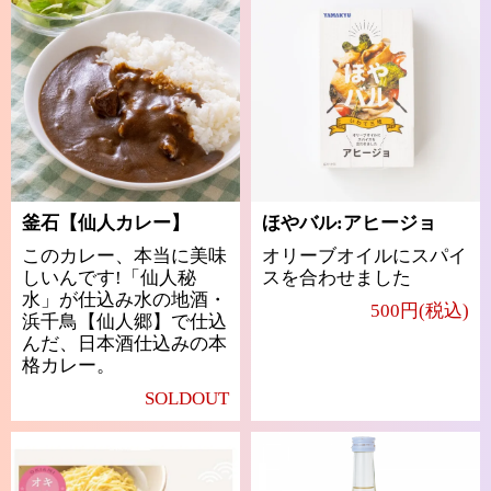
釜石【仙人カレー】
ほやバル:アヒージョ
このカレー、本当に美味
オリーブオイルにスパイ
しいんです!「仙人秘
スを合わせました
水」が仕込み水の地酒・
500円(税込)
浜千鳥【仙人郷】で仕込
んだ、日本酒仕込みの本
格カレー。
SOLDOUT