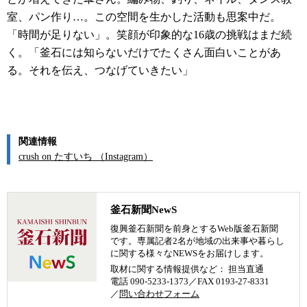
室、パン作り…。この空間を生かした活動も思案中だ。
「時間が足りない」。笑顔が印象的な16歳の挑戦はまだ続
く。「釜石には知らないだけでたくさん面白いことがあ
る。それを伝え、つなげていきたい」
関連情報
crush on たすいち （Instagram）
釜石新聞NewS
復興釜石新聞を前身とするWeb版釜石新聞
です。専属記者2名が地域の出来事や暮らし
に関する様々なNEWSをお届けします。
取材に関する情報提供など： 担当直通
電話 090-5233-1373／FAX 0193-27-8331
／
問い合わせフォーム