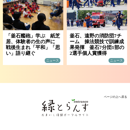
「釜石艦砲」学ぶ 紙芝
釜石、遠野の消防団7チ
居、体験者の生の声に
ーム 操法競技で訓練成
戦後生まれ「平和」「思
果発揮 釜石7分団1部の
い」語り継ぐ
2選手個人賞獲得
ニュース
ニュース
ページの上へ戻る