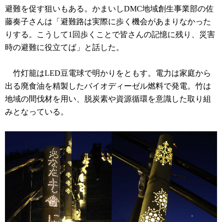
避難を促す狙いもある。かまいしDMC地域創生事業部の佐
藤奏子さんは「避難路は実際に歩く機会があまりなかった
りする。こうして1回歩くことで皆さんの記憶に残り、災害
時の避難に役立てば」と話した。
竹灯籠はLED豆電球で明かりをともす。電力は家庭から
出る廃食油を精製したバイオディーゼル燃料で発電。竹は
地域の間伐材を用い、脱炭素や資源循環を意識した取り組
みとなっている。