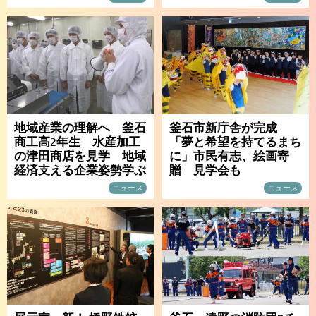
地域産業の理解へ 釜石
釜石市新庁舎が完成
商工高2年生 水産加工
「夢と希望を持てるまち
の津田商店を見学 地域
に」市民有志、絵画寄
経済支える企業姿勢学ぶ
贈 見学会も
ニュース
ニュース