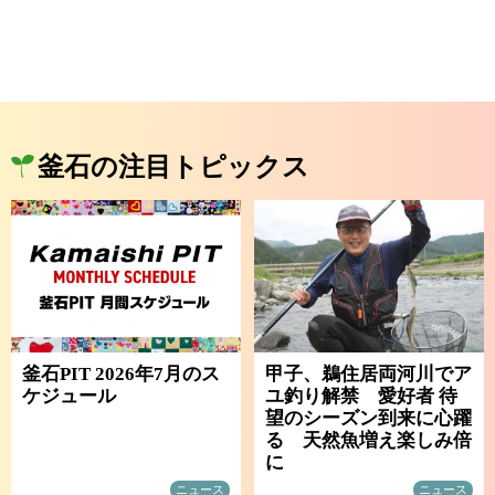
釜石の注目トピックス
釜石PIT 2026年7月のス
甲子、鵜住居両河川でア
ケジュール
ユ釣り解禁 愛好者 待
望のシーズン到来に心躍
る 天然魚増え楽しみ倍
に
ニュース
ニュース