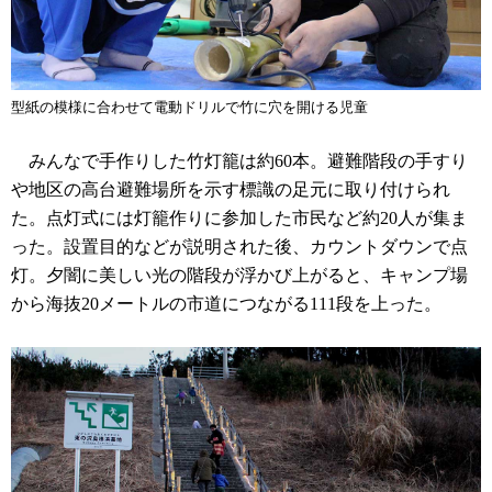
型紙の模様に合わせて電動ドリルで竹に穴を開ける児童
みんなで手作りした竹灯籠は約60本。避難階段の手すり
や地区の高台避難場所を示す標識の足元に取り付けられ
た。点灯式には灯籠作りに参加した市民など約20人が集ま
った。設置目的などが説明された後、カウントダウンで点
灯。夕闇に美しい光の階段が浮かび上がると、キャンプ場
から海抜20メートルの市道につながる111段を上った。