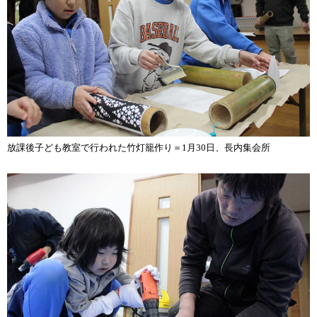
放課後子ども教室で行われた竹灯籠作り＝1月30日、長内集会所