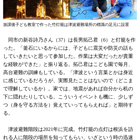
放課後子ども教室で作った竹灯籠は津波避難場所の標識の足元に設置
同市の新谷詩乃さん（37）は長男拓己君（6）と灯籠を作
った。「釜石にいるからには、子どもに震災や防災の話も
していきたいと思って参加した。作業は大変だったが貴重
な経験ができた」と振り返る。拓己君はこども園で毎月、
高台避難の訓練もしている。「津波という言葉とかは身近
に感じているだろうが、実際見たことはないので（どこま
で理解しているか）。家では、地震があれば自分から机の
下に隠れたりしている。こういうイベントも機に、少しず
つ（身を守る方法を）覚えていってもらえれば」と期待す
る。
津波避難階段は2021年に完成。竹灯籠の点灯は根浜を訪
れる人に階段の場所を知ってもらい、いざという時の迅速