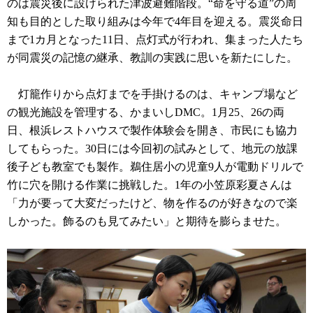
のは震災後に設けられた津波避難階段。“命を守る道”の周
知も目的とした取り組みは今年で4年目を迎える。震災命日
まで1カ月となった11日、点灯式が行われ、集まった人たち
が同震災の記憶の継承、教訓の実践に思いを新たにした。
灯籠作りから点灯までを手掛けるのは、キャンプ場など
の観光施設を管理する、かまいしDMC。1月25、26の両
日、根浜レストハウスで製作体験会を開き、市民にも協力
してもらった。30日には今回初の試みとして、地元の放課
後子ども教室でも製作。鵜住居小の児童9人が電動ドリルで
竹に穴を開ける作業に挑戦した。1年の小笠原彩夏さんは
「力が要って大変だったけど、物を作るのが好きなので楽
しかった。飾るのも見てみたい」と期待を膨らませた。