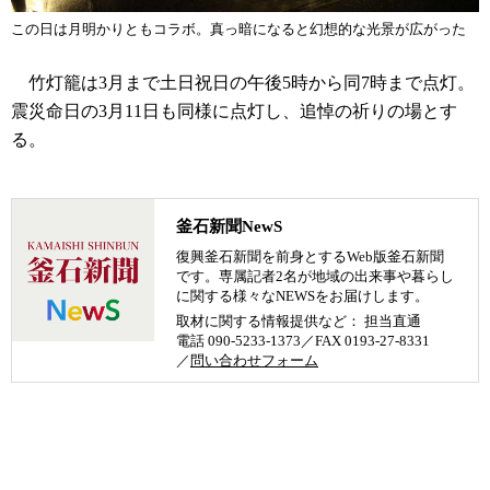
この日は月明かりともコラボ。真っ暗になると幻想的な光景が広がった
竹灯籠は3月まで土日祝日の午後5時から同7時まで点灯。
震災命日の3月11日も同様に点灯し、追悼の祈りの場とす
る。
釜石新聞NewS
復興釜石新聞を前身とするWeb版釜石新聞
です。専属記者2名が地域の出来事や暮らし
に関する様々なNEWSをお届けします。
取材に関する情報提供など： 担当直通
電話 090-5233-1373／FAX 0193-27-8331
／
問い合わせフォーム