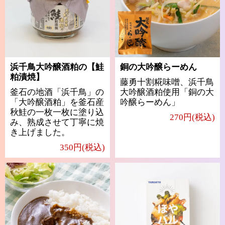
浜千鳥大吟醸酒粕の【鮭
銅の大吟醸らーめん
粕漬焼】
藤勇十割糀味噌、浜千鳥
釜石の地酒「浜千鳥」の
大吟醸酒粕使用「銅の大
「大吟醸酒粕」を釜石産
吟醸らーめん」
秋鮭の一枚一枚に塗り込
270円(税込)
み、熟成させて丁寧に焼
き上げました。
350円(税込)