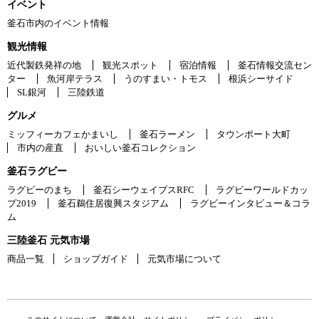
イベント
釜石市内のイベント情報
観光情報
近代製鉄発祥の地
観光スポット
宿泊情報
釜石情報交流セン
ター
魚河岸テラス
うのすまい・トモス
根浜シーサイド
SL銀河
三陸鉄道
グルメ
ミッフィーカフェかまいし
釜石ラーメン
タウンポート大町
市内の産直
おいしい釜石コレクション
釜石ラグビー
ラグビーのまち
釜石シーウェイブスRFC
ラグビーワールドカッ
プ2019
釜石鵜住居復興スタジアム
ラグビーインタビュー＆コラ
ム
三陸釜石 元気市場
商品一覧
ショップガイド
元気市場について