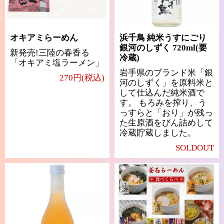
オキアミらーめん
浜千鳥 純米うすにごり
銀河のしずく 720ml(要
新発売!三陸の春香る
冷蔵)
「オキアミ塩ラーメン」
岩手県のブランド米「銀
270円(税込)
河のしずく」を原料米と
して仕込んだ純米酒で
す。 もろみを搾り、う
っすらと「おり」が残っ
た生原酒をびん詰めして
冷蔵貯蔵しました。
SOLDOUT