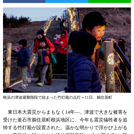
根浜の津波避難階段で始まった竹灯籠の点灯＝11日、鵜住居町
東日本大震災からまもなく14年―。津波で大きな被害を
受けた釜石市鵜住居町根浜地区に、今年も震災犠牲者を追
悼する竹灯籠が設置された。温かな明かりで浮かび上がる