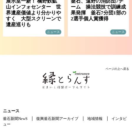
展示室一新！ 橋野鉄鉱
釜石、遠野の消防団7チ
山インフォセンター 世
ーム 操法競技で訓練成
界遺産価値より分かりや
果発揮 釜石7分団1部の
すく 大型スクリーンで
2選手個人賞獲得
遺産巡りも
ニュース
ニュース
ページの上へ戻る
ニュース
釜石新聞NewS
復興釜石新聞アーカイブ
地域情報
インタビ
ュー