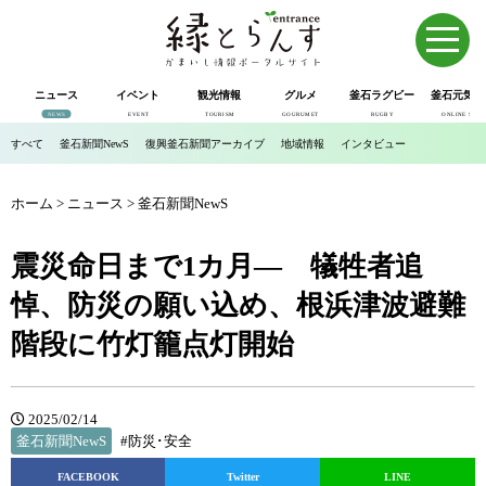
ニュース
イベント
観光情報
グルメ
釜石ラグビー
釜石元気市
NEWS
EVENT
TOURISM
GOURUMET
RUGBY
ONLINE SHOP
すべて
釜石新聞NewS
復興釜石新聞アーカイブ
地域情報
インタビュー
ホーム
>
ニュース
>
釜石新聞NewS
震災命日まで1カ月― 犠牲者追
悼、防災の願い込め、根浜津波避難
階段に竹灯籠点灯開始
2025/02/14
釜石新聞NewS
#防災･安全
FACEBOOK
Twitter
LINE