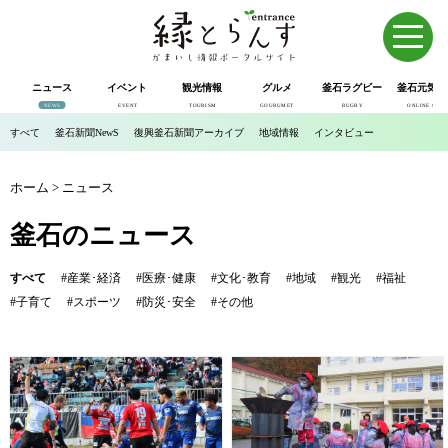
ニュース
イベント
観光情報
グルメ
釜石ラグビー
釜石元気市
NEWS
EVENT
TOURISM
GOURUMET
RUGBY
ONLINE SHOP
すべて
釜石新聞NewS
復興釜石新聞アーカイブ
地域情報
インタビュー
ホーム
>
ニュース
釜石のニュース
すべて
#産業･経済
#医療･健康
#文化･教育
#地域
#観光
#福祉
#子育て
#スポーツ
#防災･安全
#その他