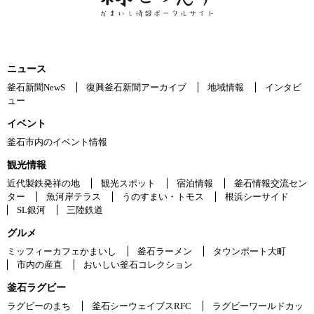
ニュース
釜石新聞NewS
復興釜石新聞アーカイブ
地域情報
インタビ
ュー
イベント
釜石市内のイベント情報
観光情報
近代製鉄発祥の地
観光スポット
宿泊情報
釜石情報交流セン
ター
魚河岸テラス
うのすまい・トモス
根浜シーサイド
SL銀河
三陸鉄道
グルメ
ミッフィーカフェかまいし
釜石ラーメン
タウンポート大町
市内の産直
おいしい釜石コレクション
釜石ラグビー
ラグビーのまち
釜石シーウェイブスRFC
ラグビーワールドカッ