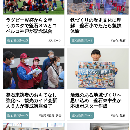
ラグビーＷ杯から２年
鉄づくりの歴史文化に理
うのスタで釜石ＳＷとコ
解 釜石小でたたら製鉄
ベルコ神戸が記念試合
体験
釜石新聞NewS
釜石新聞NewS
#スポーツ
#文化･教育
釜石来訪者のおもてなし
活気のある地域づくりへ
強化へ 観光ガイド会新
思い込め 釜石東中生が
人６人が養成講座修了
応援ポスター作成
釜石新聞NewS
釜石新聞NewS
#観光
#防災･安全
#文化･教育