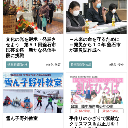
文化の光を継承・発展さ
～未来の命を守るために
せよう 第５１回釜石市
～発災から１０年 釜石市
民芸文祭 新たな発信手
が震災誌作成へ
段に挑戦
釜石新聞NewS
釜石新聞NewS
#文化･教育
#防災･安全
雪ん子野外教室
手作りのかざりで素敵な
クリスマス＆お正月を！