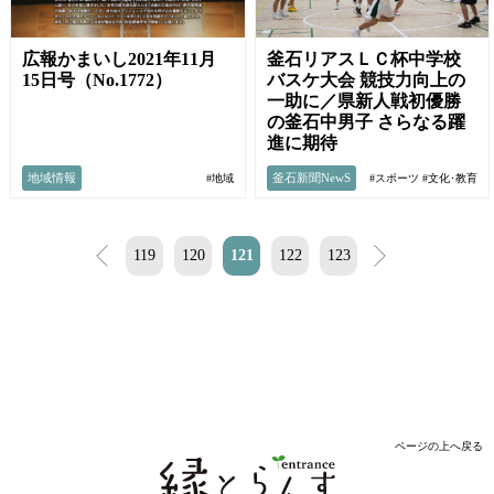
釜石リアスＬＣ杯中学校
広報かまいし2021年11月
バスケ大会 競技力向上の
15日号（No.1772）
一助に／県新人戦初優勝
の釜石中男子 さらなる躍
進に期待
地域情報
釜石新聞NewS
#地域
#スポーツ
#文化･教育
<
119
120
121
122
123
>
ページの上へ戻る