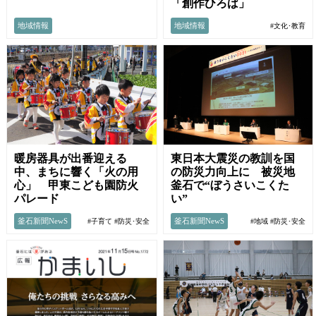
「創作ひろば」
地域情報
地域情報
#文化･教育
暖房器具が出番迎える
東日本大震災の教訓を国
中、まちに響く「火の用
の防災力向上に 被災地
心」 甲東こども園防火
釜石で“ぼうさいこくた
パレード
い”
釜石新聞NewS
釜石新聞NewS
#子育て
#防災･安全
#地域
#防災･安全