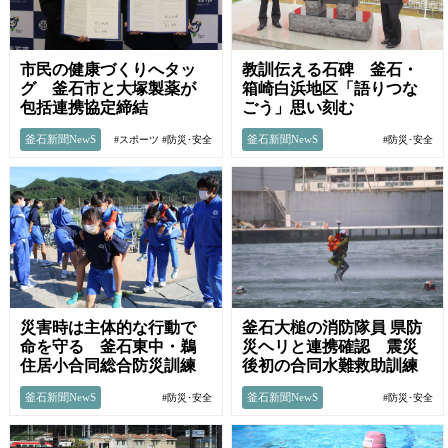
市民の健康づくりへタッ
教訓伝える石碑 釜石・
グ 釜石市と大塚製薬が
箱崎白浜地区「語りつな
包括連携協定締結
ごう」思い刻む
釜石新聞NewS
釜石新聞NewS
#スポーツ
#防災･安全
#防災･安全
災害時は主体的な行動で
釜石大槌の消防隊員 県防
命を守る 釜石東中・鵜
災ヘリと連携確認 震災
住居小合同総合防災訓練
後初の合同水難救助訓練
釜石新聞NewS
釜石新聞NewS
#防災･安全
#防災･安全