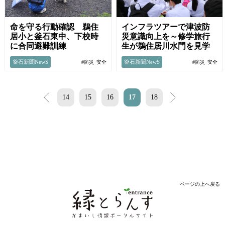
命を守る行動確認 鵜住
インフラツアーで津波防
居小と釜石東中、下校時
災意識向上を～修学旅行
に合同避難訓練
生が鵜住居川水門を見学
釜石新聞NewS
釜石新聞NewS
#防災･安全
#防災･安全
<
14
15
16
17
18
>
ページの上へ戻る