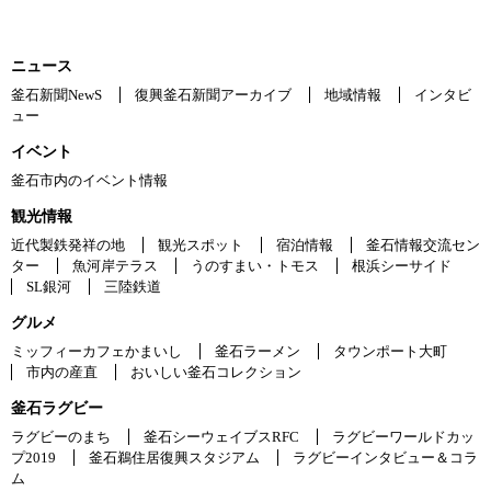
ニュース
釜石新聞NewS
復興釜石新聞アーカイブ
地域情報
インタビ
ュー
イベント
釜石市内のイベント情報
観光情報
近代製鉄発祥の地
観光スポット
宿泊情報
釜石情報交流セン
ター
魚河岸テラス
うのすまい・トモス
根浜シーサイド
SL銀河
三陸鉄道
グルメ
ミッフィーカフェかまいし
釜石ラーメン
タウンポート大町
市内の産直
おいしい釜石コレクション
釜石ラグビー
ラグビーのまち
釜石シーウェイブスRFC
ラグビーワールドカッ
プ2019
釜石鵜住居復興スタジアム
ラグビーインタビュー＆コラ
ム