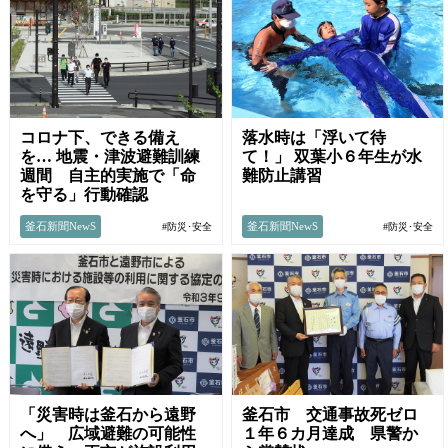
コロナ下、できる備え
落水時は「浮いて待
を… 地震・津波避難訓練
て！」 双葉小６年生が水
週間 自主的実施で「命
難防止講習
を守る」行動確認
釜石新聞NewS
釜石新聞NewS
#防災･安全
#防災･安全
「災害時は釜石から遠野
釜石市 交通事故死ゼロ
へ」 広域避難の可能性
１年６カ月達成 県警か