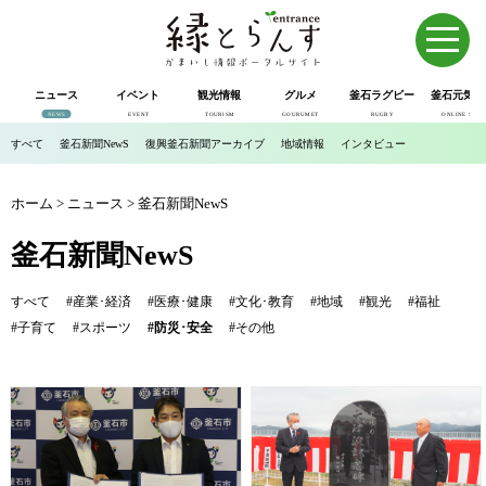
ニュース
イベント
観光情報
グルメ
釜石ラグビー
釜石元気市
NEWS
EVENT
TOURISM
GOURUMET
RUGBY
ONLINE SHOP
すべて
釜石新聞NewS
復興釜石新聞アーカイブ
地域情報
インタビュー
ホーム
>
ニュース
>
釜石新聞NewS
釜石新聞NewS
すべて
#産業･経済
#医療･健康
#文化･教育
#地域
#観光
#福祉
#子育て
#スポーツ
#防災･安全
#その他