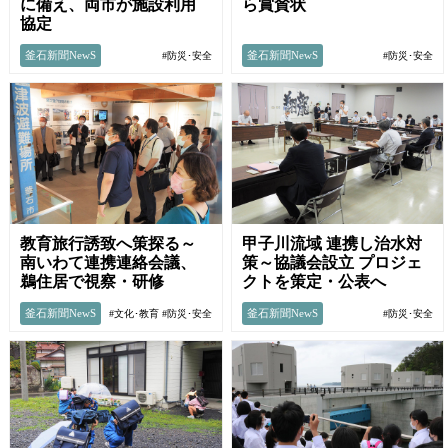
に備え、両市が施設利用
ら賞賛状
協定
釜石新聞NewS
釜石新聞NewS
#防災･安全
#防災･安全
教育旅行誘致へ策探る～
甲子川流域 連携し治水対
南いわて連携連絡会議、
策～協議会設立 プロジェ
鵜住居で視察・研修
クトを策定・公表へ
釜石新聞NewS
釜石新聞NewS
#文化･教育
#防災･安全
#防災･安全