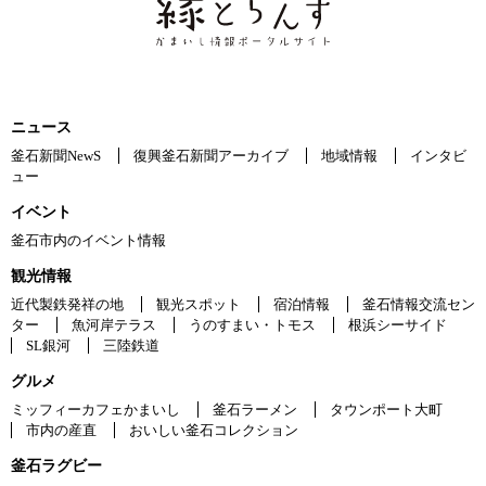
ニュース
釜石新聞NewS
復興釜石新聞アーカイブ
地域情報
インタビ
ュー
イベント
釜石市内のイベント情報
観光情報
近代製鉄発祥の地
観光スポット
宿泊情報
釜石情報交流セン
ター
魚河岸テラス
うのすまい・トモス
根浜シーサイド
SL銀河
三陸鉄道
グルメ
ミッフィーカフェかまいし
釜石ラーメン
タウンポート大町
市内の産直
おいしい釜石コレクション
釜石ラグビー