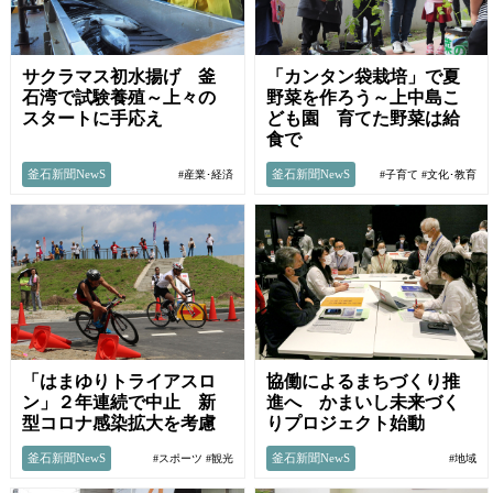
サクラマス初水揚げ 釜
「カンタン袋栽培」で夏
石湾で試験養殖～上々の
野菜を作ろう～上中島こ
スタートに手応え
ども園 育てた野菜は給
食で
釜石新聞NewS
釜石新聞NewS
#産業･経済
#子育て
#文化･教育
「はまゆりトライアスロ
協働によるまちづくり推
ン」２年連続で中止 新
進へ かまいし未来づく
型コロナ感染拡大を考慮
りプロジェクト始動
釜石新聞NewS
釜石新聞NewS
#スポーツ
#観光
#地域