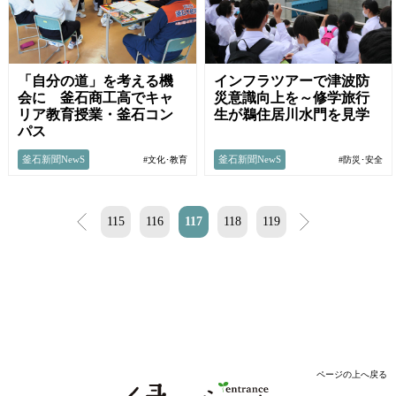
「自分の道」を考える機
インフラツアーで津波防
会に 釜石商工高でキャ
災意識向上を～修学旅行
リア教育授業・釜石コン
生が鵜住居川水門を見学
パス
釜石新聞NewS
釜石新聞NewS
#文化･教育
#防災･安全
<
115
116
117
118
119
>
ページの上へ戻る