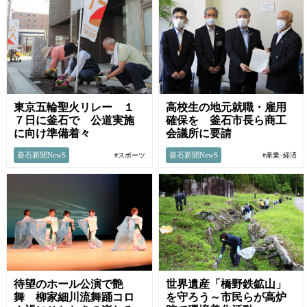
東京五輪聖火リレー １
高校生の地元就職・雇用
７日に釜石で 公道実施
確保を 釜石市長ら商工
に向け準備着々
会議所に要請
釜石新聞NewS
釜石新聞NewS
#スポーツ
#産業･経済
待望のホール公演で艶
世界遺産「橋野鉄鉱山」
舞 柳家細川流舞踊コロ
を守ろう～市民らが高炉