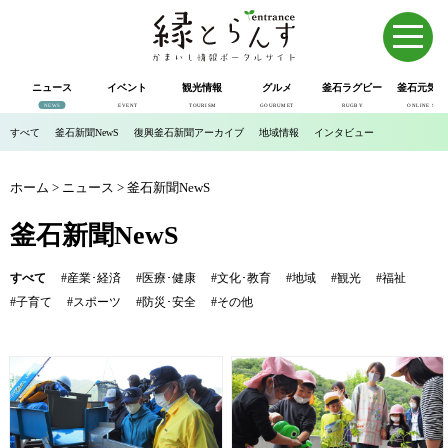
ニュース
イベント
観光情報
グルメ
釜石ラグビー
釜石元気市
NEWS
EVENT
TOURISM
GOURUMET
RUGBY
ONLINE SHOP
すべて
釜石新聞NewS
復興釜石新聞アーカイブ
地域情報
インタビュー
ホーム
>
ニュース
>
釜石新聞NewS
釜石新聞NewS
すべて
#産業･経済
#医療･健康
#文化･教育
#地域
#観光
#福祉
#子育て
#スポーツ
#防災･安全
#その他