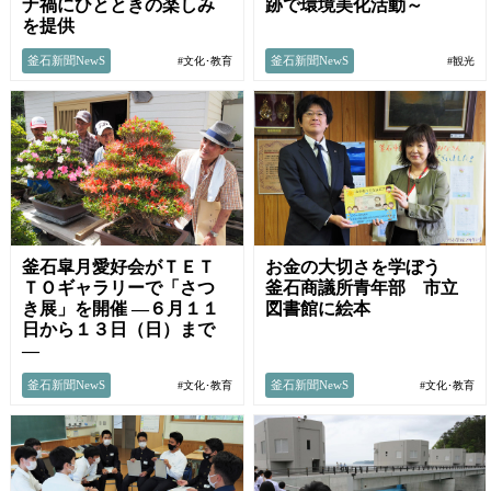
ナ禍にひとときの楽しみ
跡で環境美化活動～
を提供
釜石新聞NewS
釜石新聞NewS
#文化･教育
#観光
釜石皐月愛好会がＴＥＴ
お金の大切さを学ぼう
ＴＯギャラリーで「さつ
釜石商議所青年部 市立
き展」を開催 ―６月１１
図書館に絵本
日から１３日（日）まで
―
釜石新聞NewS
釜石新聞NewS
#文化･教育
#文化･教育