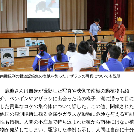
南極観測の報道記録集の表紙を飾ったアザラシの写真についても説明
鹿糠さんは自身が撮影した写真や映像で南極の動植物も紹
介。ペンギンやアザラシに出会った時の様子、湖に潜って目に
した貴重なコケの集合体について話した。この他、閉鎖された
他国の観測場所に残る金属やガラスが動物に危険を与える可能
性も指摘。人間の不注意で持ち込まれた種から南極にはない植
物が発芽してしまい、駆除した事例も示し、人間は自然に十分