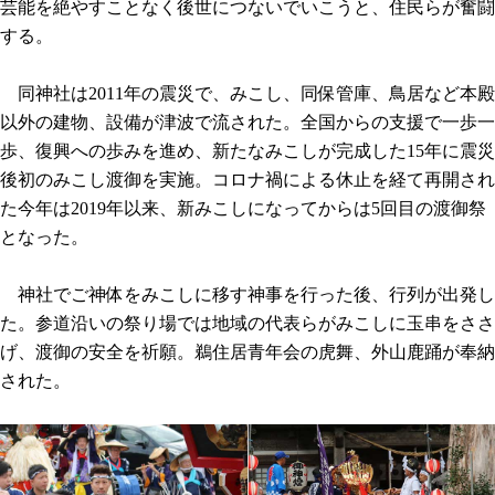
芸能を絶やすことなく後世につないでいこうと、住民らが奮闘
する。
同神社は2011年の震災で、みこし、同保管庫、鳥居など本殿
以外の建物、設備が津波で流された。全国からの支援で一歩一
歩、復興への歩みを進め、新たなみこしが完成した15年に震災
後初のみこし渡御を実施。コロナ禍による休止を経て再開され
た今年は2019年以来、新みこしになってからは5回目の渡御祭
となった。
神社でご神体をみこしに移す神事を行った後、行列が出発し
た。参道沿いの祭り場では地域の代表らがみこしに玉串をささ
げ、渡御の安全を祈願。鵜住居青年会の虎舞、外山鹿踊が奉納
された。