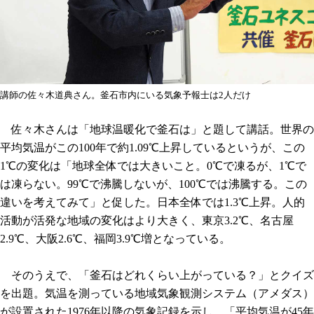
講師の佐々木道典さん。釜石市内にいる気象予報士は2人だけ
佐々木さんは「地球温暖化で釜石は」と題して講話。世界の
平均気温がこの100年で約1.09℃上昇しているというが、この
1℃の変化は「地球全体では大きいこと。0℃で凍るが、1℃で
は凍らない。99℃で沸騰しないが、100℃では沸騰する。この
違いを考えてみて」と促した。日本全体では1.3℃上昇。人的
活動が活発な地域の変化はより大きく、東京3.2℃、名古屋
2.9℃、大阪2.6℃、福岡3.9℃増となっている。
そのうえで、「釜石はどれくらい上がっている？」とクイズ
を出題。気温を測っている地域気象観測システム（アメダス）
が設置された1976年以降の気象記録を示し、「平均気温が45年