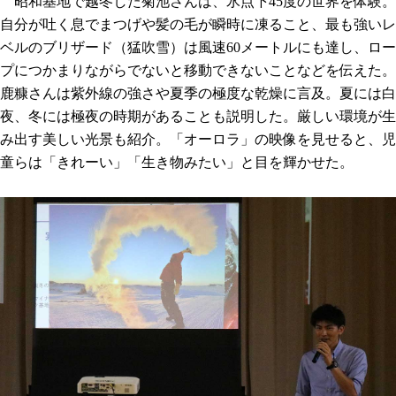
昭和基地で越冬した菊池さんは、氷点下45度の世界を体験。
自分が吐く息でまつげや髪の毛が瞬時に凍ること、最も強いレ
ベルのブリザード（猛吹雪）は風速60メートルにも達し、ロー
プにつかまりながらでないと移動できないことなどを伝えた。
鹿糠さんは紫外線の強さや夏季の極度な乾燥に言及。夏には白
夜、冬には極夜の時期があることも説明した。厳しい環境が生
み出す美しい光景も紹介。「オーロラ」の映像を見せると、児
童らは「きれーい」「生き物みたい」と目を輝かせた。