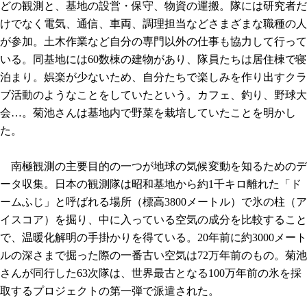
どの観測と、基地の設営・保守、物資の運搬。隊には研究者だ
けでなく電気、通信、車両、調理担当などさまざまな職種の人
が参加。土木作業など自分の専門以外の仕事も協力して行って
いる。同基地には60数棟の建物があり、隊員たちは居住棟で寝
泊まり。娯楽が少ないため、自分たちで楽しみを作り出すクラ
ブ活動のようなことをしていたという。カフェ、釣り、野球大
会…。菊池さんは基地内で野菜を栽培していたことを明かし
た。
南極観測の主要目的の一つが地球の気候変動を知るためのデ
ータ収集。日本の観測隊は昭和基地から約1千キロ離れた「ド
ームふじ」と呼ばれる場所（標高3800メートル）で氷の柱（ア
イスコア）を掘り、中に入っている空気の成分を比較すること
で、温暖化解明の手掛かりを得ている。20年前に約3000メート
ルの深さまで掘った際の一番古い空気は72万年前のもの。菊池
さんが同行した63次隊は、世界最古となる100万年前の氷を採
取するプロジェクトの第一弾で派遣された。