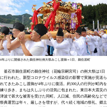
4年ぶりに開催された鵜住神社例大祭みこし渡御＝1日、鵜住居町
釜石市鵜住居町の鵜住神社（花輪宗嗣宮司）の例大祭は1日
に行われた。新型コロナウイルス感染症の影響で実施が見送ら
れてきたみこし渡御が4年ぶりに復活。約300人の行列が町内を
練り歩き、まちは久しぶりの活気に包まれた。東日本大震災の
津波で甚大な被害を受けた同町。人口減、住民の高齢化などで
祭典運営は年々、厳しさを増すが、代々続く地域の祭礼、郷土