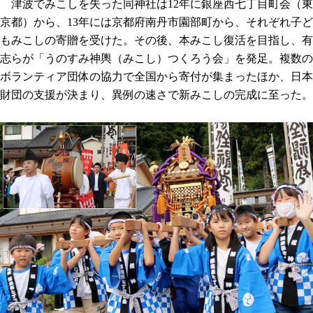
津波でみこしを失った同神社は12年に銀座西七丁目町会（東
京都）から、13年には京都府南丹市園部町から、それぞれ子ど
もみこしの寄贈を受けた。その後、本みこし復活を目指し、有
志らが「うのすみ神輿（みこし）つくろう会」を発足。複数の
ボランティア団体の協力で全国から寄付が集まったほか、日本
財団の支援が決まり、異例の速さで新みこしの完成に至った。