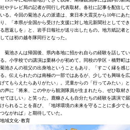
社やテレビ局の記者が同行し代表取材。各社に記事を配信して
いる。今回の菊池さんの派遣は、東日本大震災から10年にあた
り、「本県が全国から受けた支援に対し地元新聞社としてでき
る恩返しを」と、岩手日報社が送り出したもの。地方紙記者と
しては初の越冬隊同行となった。
菊池さんは帰国後、県内各地に招かれ自らの経験を話してい
る。小学校での講演は栗林小が初めて。同校の学区・橋野町は
菊池さんの祖父の出身地ということもあり、「すごく縁を感じ
る。伝えられたのは南極の一部ではあるが、少しでも興味を広
げてもらえたらありがたい」。児童からの「行ってみたい」と
の声に「将来、この中から観測隊員が生まれたら、ぜひ取材さ
せてほしい」と笑った。鹿糠さんも自分たちの経験を講演で届
けられることを喜び、「地球環境の未来を守ることに多少でも
つながれば」と期待していた。
地域
文化･教育