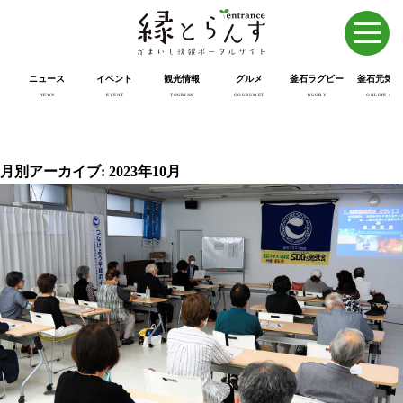
ニュース
イベント
観光情報
グルメ
釜石ラグビー
釜石元気市
NEWS
EVENT
TOURISM
GOURUMET
RUGBY
ONLINE SHOP
月別アーカイブ: 2023年10月