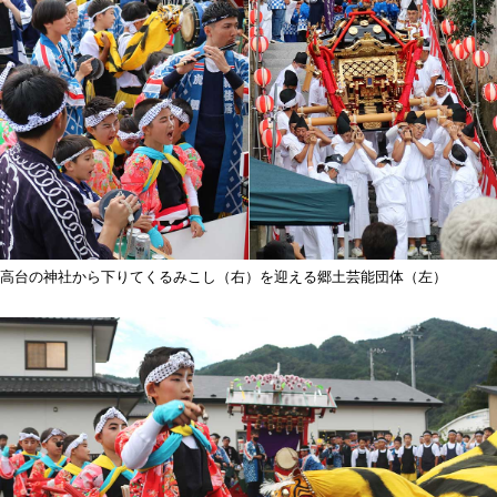
高台の神社から下りてくるみこし（右）を迎える郷土芸能団体（左）