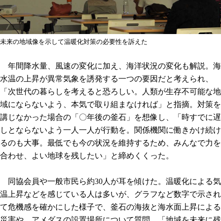
未来の地域像を示して温暖化対策の必要性を訴えた
年間降水量、風速の変化に加え、海洋状況の変化も解説。海
水温の上昇が異常気象を誘発する一つの要因だと考えられ、
「次世代の暮らしを考えると恐ろしい。人類が生存不可能な地
域にならないよう、本気で取り組まなければ」と指摘。対策を
講じなかった場合の「〇年後の釜石」を想像し、「時すでに遅
しとならないよう一人一人が行動を。関係機関に働きかけ続け
るのも大事。最低でも今の状況を維持するため、みんなで力を
合わせ、よい地球を残したい」と締めくくった。
同協会員や一般市民ら約30人が耳を傾けた。温暖化による気
温上昇などを感じている人は多いが、グラフなど数字で示され
て危機感を確かにした様子で、釜石の海抜と海水面上昇による
災害や、アメダスの設置場所について質問。「地域を未来に残