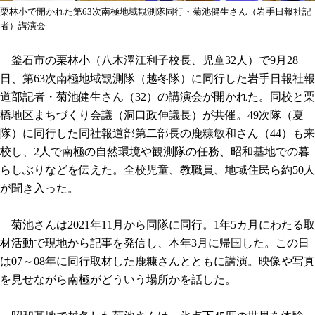
栗林小で開かれた第63次南極地域観測隊同行・菊池健生さん（岩手日報社記
者）講演会
釜石市の栗林小（八木澤江利子校長、児童32人）で9月28
日、第63次南極地域観測隊（越冬隊）に同行した岩手日報社報
道部記者・菊池健生さん（32）の講演会が開かれた。同校と栗
橋地区まちづくり会議（洞口政伸議長）が共催。49次隊（夏
隊）に同行した同社報道部第二部長の鹿糠敏和さん（44）も来
校し、2人で南極の自然環境や観測隊の任務、昭和基地での暮
らしぶりなどを伝えた。全校児童、教職員、地域住民ら約50人
が聞き入った。
菊池さんは2021年11月から同隊に同行。1年5カ月にわたる取
材活動で現地から記事を発信し、本年3月に帰国した。この日
は07～08年に同行取材した鹿糠さんとともに講演。映像や写真
を見せながら南極がどういう場所かを話した。