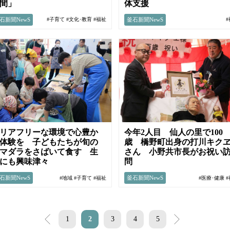
間」
体支援
石新聞NewS
釜石新聞NewS
#子育て
#文化･教育
#福祉
リアフリーな環境で心豊か
今年2人目 仙人の里で100
体験を 子どもたちが旬の
歳 橋野町出身の打川キク
マダラをさばいて食す 生
さん 小野共市長がお祝い
にも興味津々
問
石新聞NewS
釜石新聞NewS
#地域
#子育て
#福祉
#医療･健康
<
1
2
3
4
5
>