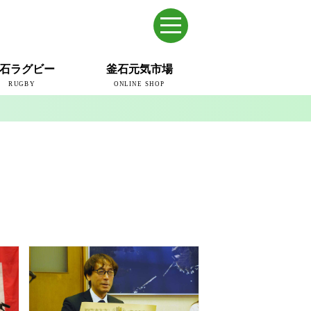
石ラグビー
釜石元気市場
RUGBY
ONLINE SHOP
のまち
ウェイブスRFC
ールドカップ2019
ム
ュー＆コラム