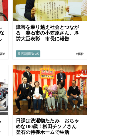
ん
障害を乗り越え社会とつなが
な
る 釜石市の小笠原さん、厚
ん
労大臣表彰 市長に報告
釜石新聞NewS
#福祉
#福祉
拠
日課は洗濯物たたみ おちゃ
めな100歳！栁田チソノさん
一
釜石の特養ホームで生活