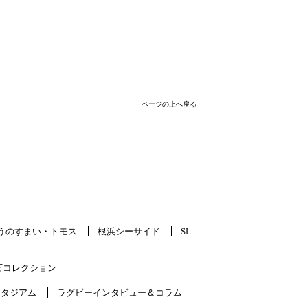
ページの上へ戻る
うのすまい・トモス
根浜シーサイド
SL
石コレクション
スタジアム
ラグビーインタビュー＆コラム