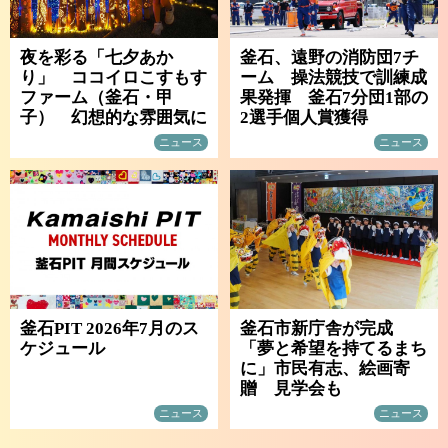
夜を彩る「七夕あか
釜石、遠野の消防団7チ
り」 ココイロこすもす
ーム 操法競技で訓練成
ファーム（釜石・甲
果発揮 釜石7分団1部の
子） 幻想的な雰囲気に
2選手個人賞獲得
ニュース
ニュース
釜石PIT 2026年7月のス
釜石市新庁舎が完成
ケジュール
「夢と希望を持てるまち
に」市民有志、絵画寄
贈 見学会も
ニュース
ニュース