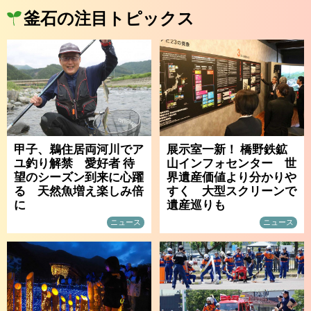
釜石の注目トピックス
甲子、鵜住居両河川でア
展示室一新！ 橋野鉄鉱
ユ釣り解禁 愛好者 待
山インフォセンター 世
望のシーズン到来に心躍
界遺産価値より分かりや
る 天然魚増え楽しみ倍
すく 大型スクリーンで
に
遺産巡りも
ニュース
ニュース