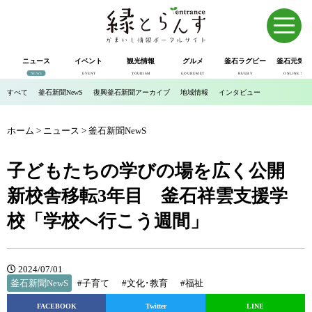
ニュース
イベント
観光情報
グルメ
釜石ラグビー
釜石元気市
NEWS
EVENT
TOURISM
GOURUMET
RUGBY
ONLINE SHOP
すべて
釜石新聞NewS
復興釜石新聞アーカイブ
地域情報
インタビュー
ホーム
>
ニュース
>
釜石新聞NewS
子どもたちの学びの場を広く公開
新校舎移転3年目 釜石祥雲支援学
校「学校へ行こう週間」
2024/07/01
釜石新聞NewS
#子育て
#文化･教育
#福祉
FACEBOOK
Twitter
LINE