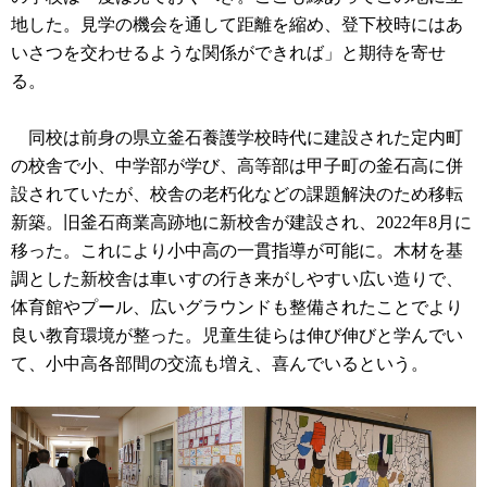
地した。見学の機会を通して距離を縮め、登下校時にはあ
いさつを交わせるような関係ができれば」と期待を寄せ
る。
同校は前身の県立釜石養護学校時代に建設された定内町
の校舎で小、中学部が学び、高等部は甲子町の釜石高に併
設されていたが、校舎の老朽化などの課題解決のため移転
新築。旧釜石商業高跡地に新校舎が建設され、2022年8月に
移った。これにより小中高の一貫指導が可能に。木材を基
調とした新校舎は車いすの行き来がしやすい広い造りで、
体育館やプール、広いグラウンドも整備されたことでより
良い教育環境が整った。児童生徒らは伸び伸びと学んでい
て、小中高各部間の交流も増え、喜んでいるという。