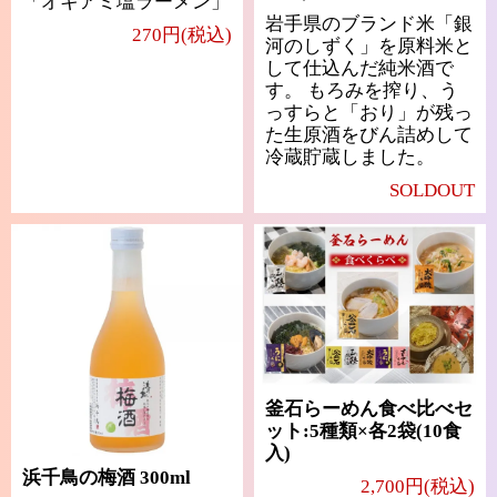
「オキアミ塩ラーメン」
岩手県のブランド米「銀
270円(税込)
河のしずく」を原料米と
して仕込んだ純米酒で
す。 もろみを搾り、う
っすらと「おり」が残っ
た生原酒をびん詰めして
冷蔵貯蔵しました。
SOLDOUT
釜石らーめん食べ比べセ
ット:5種類×各2袋(10食
入)
浜千鳥の梅酒 300ml
2,700円(税込)