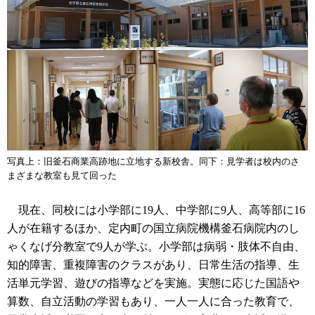
写真上：旧釜石商業高跡地に立地する新校舎。同下：見学者は校内のさ
まざまな教室も見て回った
現在、同校には小学部に19人、中学部に9人、高等部に16
人が在籍するほか、定内町の国立病院機構釜石病院内のし
ゃくなげ分教室で9人が学ぶ。小学部は病弱・肢体不自由、
知的障害、重複障害のクラスがあり、日常生活の指導、生
活単元学習、遊びの指導などを実施。実態に応じた国語や
算数、自立活動の学習もあり、一人一人に合った教育で、