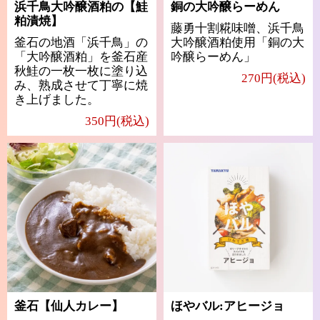
浜千鳥大吟醸酒粕の【鮭
銅の大吟醸らーめん
粕漬焼】
藤勇十割糀味噌、浜千鳥
釜石の地酒「浜千鳥」の
大吟醸酒粕使用「銅の大
「大吟醸酒粕」を釜石産
吟醸らーめん」
秋鮭の一枚一枚に塗り込
270円(税込)
み、熟成させて丁寧に焼
き上げました。
350円(税込)
釜石【仙人カレー】
ほやバル:アヒージョ