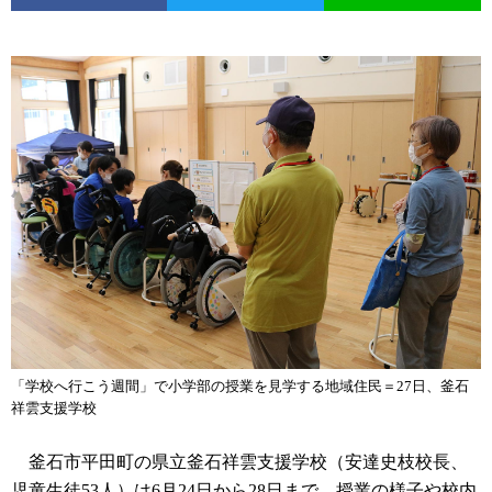
「学校へ行こう週間」で小学部の授業を見学する地域住民＝27日、釜石
祥雲支援学校
釜石市平田町の県立釜石祥雲支援学校（安達史枝校長、
児童生徒53人）は6月24日から28日まで、授業の様子や校内