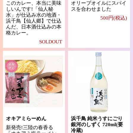
このカレー、本当に美味
オリーブオイルにスパイ
しいんです!「仙人秘
スを合わせました
水」が仕込み水の地酒・
500円(税込)
浜千鳥【仙人郷】で仕込
んだ、日本酒仕込みの本
格カレー。
SOLDOUT
オキアミらーめん
浜千鳥 純米うすにごり
銀河のしずく 720ml(要
新発売!三陸の春香る
冷蔵)