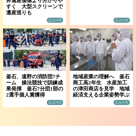
界遺産価値より分かりや
すく 大型スクリーンで
遺産巡りも
ニュース
ニュース
釜石、遠野の消防団7チ
地域産業の理解へ 釜石
ーム 操法競技で訓練成
商工高2年生 水産加工
果発揮 釜石7分団1部の
の津田商店を見学 地域
2選手個人賞獲得
経済支える企業姿勢学ぶ
ニュース
ニュース