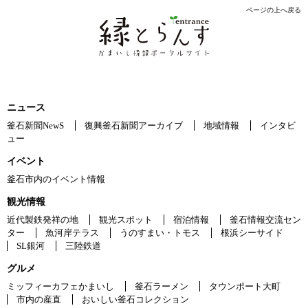
ページの上へ戻る
ニュース
釜石新聞NewS
復興釜石新聞アーカイブ
地域情報
インタビ
ュー
イベント
釜石市内のイベント情報
観光情報
近代製鉄発祥の地
観光スポット
宿泊情報
釜石情報交流セン
ター
魚河岸テラス
うのすまい・トモス
根浜シーサイド
SL銀河
三陸鉄道
グルメ
ミッフィーカフェかまいし
釜石ラーメン
タウンポート大町
市内の産直
おいしい釜石コレクション