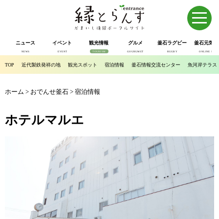
ニュース
イベント
観光情報
グルメ
釜石ラグビー
釜石元気市
NEWS
EVENT
TOURISM
GOURUMET
RUGBY
ONLINE SHOP
TOP
近代製鉄発祥の地
観光スポット
宿泊情報
釜石情報交流センター
魚河岸テラス
ホーム
>
おでんせ釜石
>
宿泊情報
ホテルマルエ