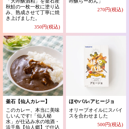
「大吟醸酒粕」を釜石産
吟醸らーめん」
秋鮭の一枚一枚に塗り込
270円(税込)
み、熟成させて丁寧に焼
き上げました。
350円(税込)
釜石【仙人カレー】
ほやバル:アヒージョ
このカレー、本当に美味
オリーブオイルにスパイ
しいんです!「仙人秘
スを合わせました
水」が仕込み水の地酒・
500円(税込)
浜千鳥【仙人郷】で仕込