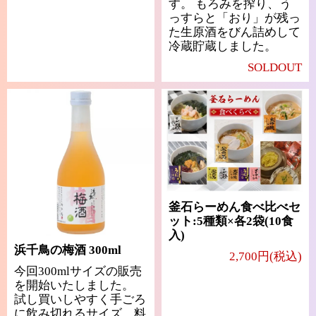
す。 もろみを搾り、う
っすらと「おり」が残っ
た生原酒をびん詰めして
冷蔵貯蔵しました。
SOLDOUT
釜石らーめん食べ比べセ
ット:5種類×各2袋(10食
入)
浜千鳥の梅酒 300ml
2,700円(税込)
今回300mlサイズの販売
を開始いたしました。
試し買いしやすく手ごろ
に飲み切れるサイズ、料