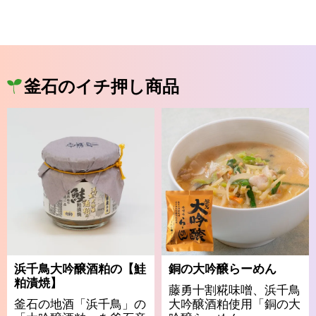
釜石のイチ押し商品
浜千鳥大吟醸酒粕の【鮭
銅の大吟醸らーめん
粕漬焼】
藤勇十割糀味噌、浜千鳥
釜石の地酒「浜千鳥」の
大吟醸酒粕使用「銅の大