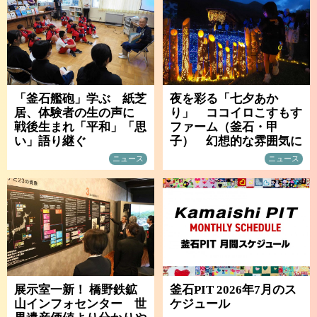
「釜石艦砲」学ぶ 紙芝
夜を彩る「七夕あか
居、体験者の生の声に
り」 ココイロこすもす
戦後生まれ「平和」「思
ファーム（釜石・甲
い」語り継ぐ
子） 幻想的な雰囲気に
ニュース
ニュース
展示室一新！ 橋野鉄鉱
釜石PIT 2026年7月のス
山インフォセンター 世
ケジュール