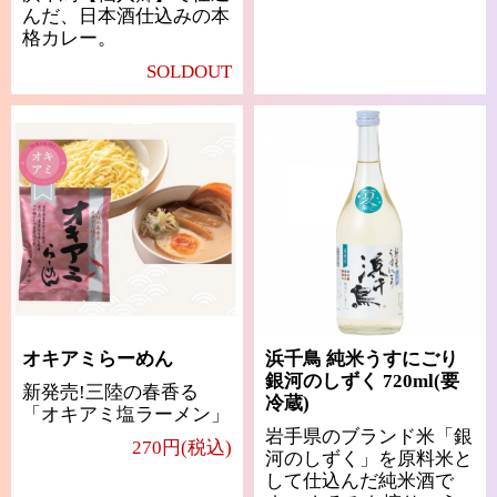
んだ、日本酒仕込みの本
格カレー。
SOLDOUT
オキアミらーめん
浜千鳥 純米うすにごり
銀河のしずく 720ml(要
新発売!三陸の春香る
冷蔵)
「オキアミ塩ラーメン」
岩手県のブランド米「銀
270円(税込)
河のしずく」を原料米と
して仕込んだ純米酒で