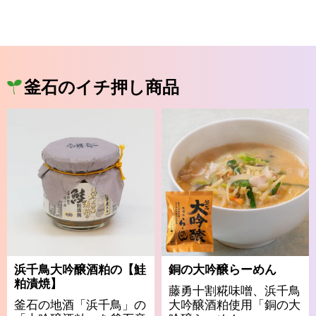
釜石のイチ押し商品
浜千鳥大吟醸酒粕の【鮭
銅の大吟醸らーめん
粕漬焼】
藤勇十割糀味噌、浜千鳥
釜石の地酒「浜千鳥」の
大吟醸酒粕使用「銅の大