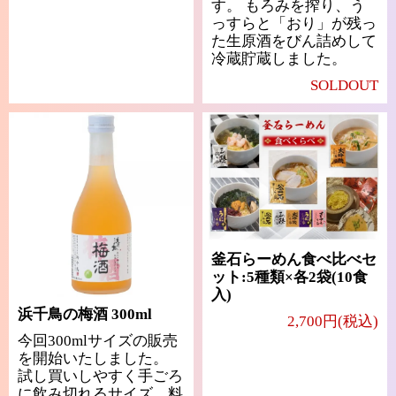
す。 もろみを搾り、う
っすらと「おり」が残っ
た生原酒をびん詰めして
冷蔵貯蔵しました。
SOLDOUT
釜石らーめん食べ比べセ
ット:5種類×各2袋(10食
入)
浜千鳥の梅酒 300ml
2,700円(税込)
今回300mlサイズの販売
を開始いたしました。
試し買いしやすく手ごろ
に飲み切れるサイズ、料