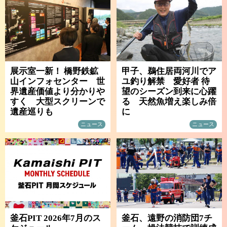
展示室一新！ 橋野鉄鉱
甲子、鵜住居両河川でア
山インフォセンター 世
ユ釣り解禁 愛好者 待
界遺産価値より分かりや
望のシーズン到来に心躍
すく 大型スクリーンで
る 天然魚増え楽しみ倍
遺産巡りも
に
ニュース
ニュース
釜石PIT 2026年7月のス
釜石、遠野の消防団7チ