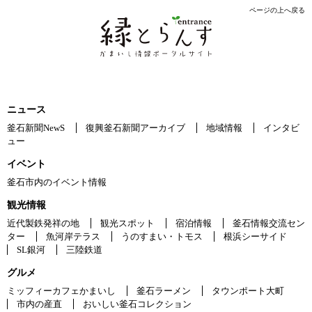
ページの上へ戻る
ニュース
釜石新聞NewS
復興釜石新聞アーカイブ
地域情報
インタビ
ュー
イベント
釜石市内のイベント情報
観光情報
近代製鉄発祥の地
観光スポット
宿泊情報
釜石情報交流セン
ター
魚河岸テラス
うのすまい・トモス
根浜シーサイド
SL銀河
三陸鉄道
グルメ
ミッフィーカフェかまいし
釜石ラーメン
タウンポート大町
市内の産直
おいしい釜石コレクション