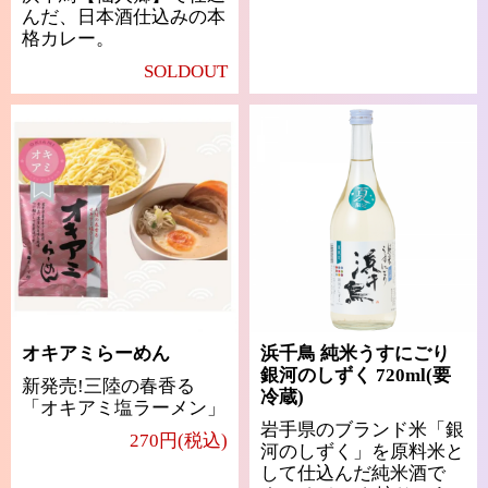
んだ、日本酒仕込みの本
格カレー。
SOLDOUT
オキアミらーめん
浜千鳥 純米うすにごり
銀河のしずく 720ml(要
新発売!三陸の春香る
冷蔵)
「オキアミ塩ラーメン」
岩手県のブランド米「銀
270円(税込)
河のしずく」を原料米と
して仕込んだ純米酒で