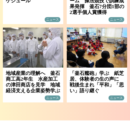
ケジュール
ーム 操法競技で訓練成
果発揮 釜石7分団1部の
2選手個人賞獲得
ニュース
ニュース
地域産業の理解へ 釜石
「釜石艦砲」学ぶ 紙芝
商工高2年生 水産加工
居、体験者の生の声に
の津田商店を見学 地域
戦後生まれ「平和」「思
経済支える企業姿勢学ぶ
い」語り継ぐ
ニュース
ニュース