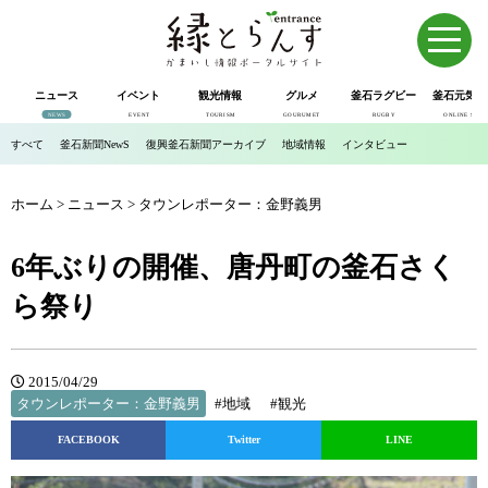
ニュース
イベント
観光情報
グルメ
釜石ラグビー
釜石元気市
NEWS
EVENT
TOURISM
GOURUMET
RUGBY
ONLINE SHOP
すべて
釜石新聞NewS
復興釜石新聞アーカイブ
地域情報
インタビュー
ホーム
>
ニュース
>
タウンレポーター：金野義男
6年ぶりの開催、唐丹町の釜石さく
ら祭り
2015/04/29
タウンレポーター：金野義男
#地域
#観光
FACEBOOK
Twitter
LINE