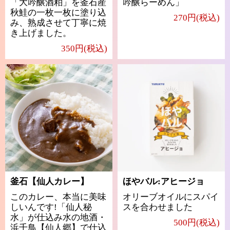
「大吟醸酒粕」を釜石産
吟醸らーめん」
秋鮭の一枚一枚に塗り込
270円(税込)
み、熟成させて丁寧に焼
き上げました。
350円(税込)
釜石【仙人カレー】
ほやバル:アヒージョ
このカレー、本当に美味
オリーブオイルにスパイ
しいんです!「仙人秘
スを合わせました
水」が仕込み水の地酒・
500円(税込)
浜千鳥【仙人郷】で仕込