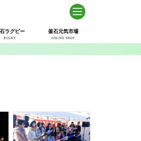
石ラグビー
釜石元気市場
RUGBY
ONLINE SHOP
のまち
ウェイブスRFC
ールドカップ2019
ム
ュー＆コラム