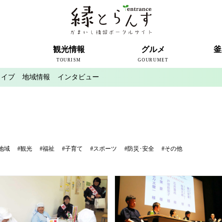
ト
観光情報
グルメ
釜
TOURISM
GOURUMET
カイブ
地域情報
インタビュー
近代製鉄発祥の地
観光スポット
宿泊情報
釜石情報交流センター
魚河岸テラス
うのすまい・トモス
根浜シーサイド
SL銀河
三陸鉄道
ミッフィーカフェかまいし
釜石ラーメン
タウンポート大町
市内の産直
おいしい釜石コレクション
ラグビー
釜石シー
ラグビーワ
スタジア
インタビ
地域
#観光
#福祉
#子育て
#スポーツ
#防災･安全
#その他