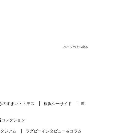
ページの上へ戻る
うのすまい・トモス
根浜シーサイド
SL
石コレクション
スタジアム
ラグビーインタビュー＆コラム