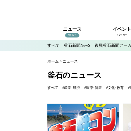
ニュース
イベン
NEWS
EVENT
すべて
釜石新聞NewS
復興釜石新聞アー
すべて
釜石新聞NewS
復興釜石新聞アーカイブ
地域情報
インタビュー
釜石のイベント情報
ホーム
>
ニュース
釜石のニュース
すべて
#産業･経済
#医療･健康
#文化･教育
#