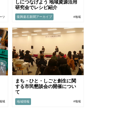
しにつなげよう 地域資源活用
研究会でレシピ紹介
復興釜石新聞アーカイブ
ーツ
#地域
まち・ひと・しごと創生に関
ヒ
する市民懇談会の開催につい
て
地域情報
#地域
#地域