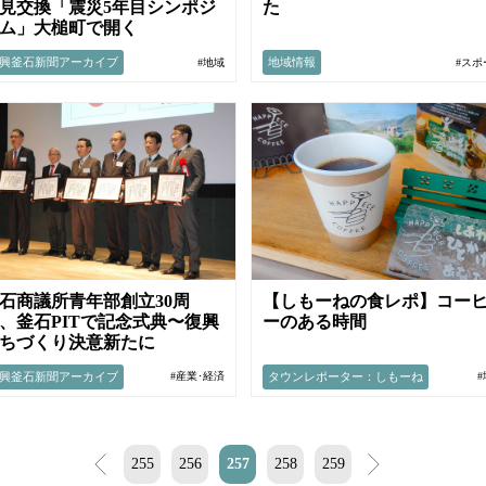
見交換「震災5年目シンポジ
た
ム」大槌町で開く
興釜石新聞アーカイブ
地域情報
#地域
#スポ
石商議所青年部創立30周
【しもーねの食レポ】コー
、釜石PITで記念式典〜復興
ーのある時間
ちづくり決意新たに
興釜石新聞アーカイブ
タウンレポーター：しもーね
#産業･経済
<
255
256
257
258
259
>