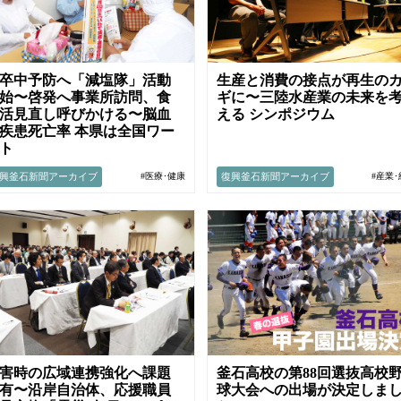
卒中予防へ「減塩隊」活動
生産と消費の接点が再生の
始〜啓発へ事業所訪問、食
ギに〜三陸水産業の未来を
活見直し呼びかける〜脳血
える シンポジウム
疾患死亡率 本県は全国ワー
ト
興釜石新聞アーカイブ
復興釜石新聞アーカイブ
#医療･健康
#産業
害時の広域連携強化へ課題
釜石高校の第88回選抜高校
有〜沿岸自治体、応援職員
球大会への出場が決定しま