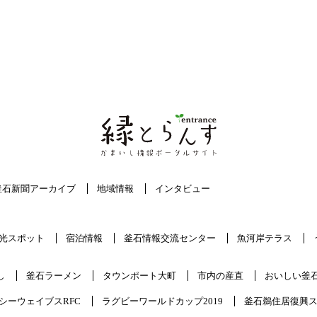
釜石新聞アーカイブ
地域情報
インタビュー
光スポット
宿泊情報
釜石情報交流センター
魚河岸テラス
し
釜石ラーメン
タウンポート大町
市内の産直
おいしい釜
シーウェイブスRFC
ラグビーワールドカップ2019
釜石鵜住居復興