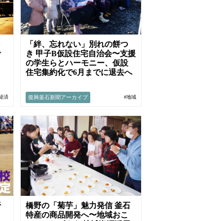
カ
「絆、忘れない」別れの餅つ
考
き 甲子B仮設住宅自治会〜支援
の学生らとハーモニー、仮設
住宅集約化で6月までに退去へ
復興釜石新聞アーカイブ
･経済
#地域
野
橋野の「菊芋」魅力発信 釜石
し
特産の商品開発へ〜地域おこ