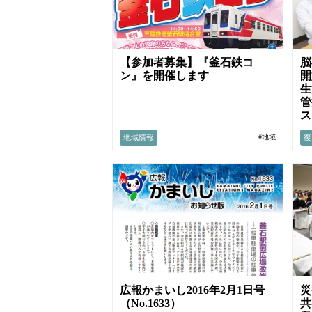
【参加者募集】『釜石鉄コ
脳
ン』を開催します
開
生
管
ス
地域情報
復
#地域
広報かまいし2016年2月1日号
災
（No.1633）
共