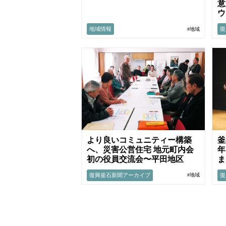
意
ウ
地域情報
復
#地域
より良いコミュニティー構築
釜
へ、災害公営住宅 地元町内会
年
初の役員交流会〜平田地区
ま
復興釜石新聞アーカイブ
復
#地域