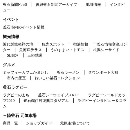
釜石新聞NewS
復興釜石新聞アーカイブ
地域情報
インタビ
ュー
イベント
釜石市内のイベント情報
観光情報
近代製鉄発祥の地
観光スポット
宿泊情報
釜石情報交流セン
ター
魚河岸テラス
うのすまい・トモス
根浜シーサイド
SL銀河
三陸鉄道
グルメ
ミッフィーカフェかまいし
釜石ラーメン
タウンポート大町
市内の産直
おいしい釜石コレクション
釜石ラグビー
ラグビーのまち
釜石シーウェイブスRFC
ラグビーワールドカッ
プ2019
釜石鵜住居復興スタジアム
ラグビーインタビュー＆コラ
ム
三陸釜石 元気市場
商品一覧
ショップガイド
元気市場について