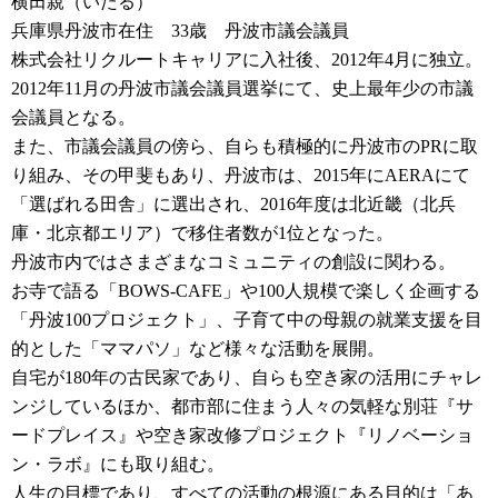
横田親（いたる）
兵庫県丹波市在住 33歳 丹波市議会議員
株式会社リクルートキャリアに入社後、2012年4月に独立。
2012年11月の丹波市議会議員選挙にて、史上最年少の市議
会議員となる。
また、市議会議員の傍ら、自らも積極的に丹波市のPRに取
り組み、その甲斐もあり、丹波市は、2015年にAERAにて
「選ばれる田舎」に選出され、2016年度は北近畿（北兵
庫・北京都エリア）で移住者数が1位となった。
丹波市内ではさまざまなコミュニティの創設に関わる。
お寺で語る「BOWS-CAFE」や100人規模で楽しく企画する
「丹波100プロジェクト」、子育て中の母親の就業支援を目
的とした「ママパソ」など様々な活動を展開。
自宅が180年の古民家であり、自らも空き家の活用にチャレ
ンジしているほか、都市部に住まう人々の気軽な別荘『サ
ードプレイス』や空き家改修プロジェクト『リノベーショ
ン・ラボ』にも取り組む。
人生の目標であり、すべての活動の根源にある目的は「あ