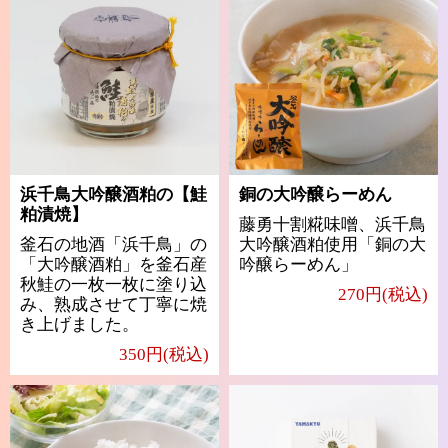
浜千鳥大吟醸酒粕の【鮭
銅の大吟醸らーめん
粕漬焼】
藤勇十割糀味噌、浜千鳥
釜石の地酒「浜千鳥」の
大吟醸酒粕使用「銅の大
「大吟醸酒粕」を釜石産
吟醸らーめん」
秋鮭の一枚一枚に塗り込
270円(税込)
み、熟成させて丁寧に焼
き上げました。
350円(税込)