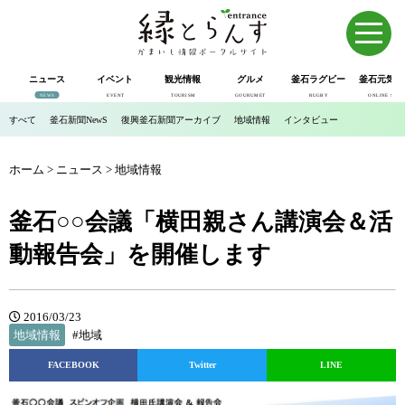
ニュース
イベント
観光情報
グルメ
釜石ラグビー
釜石元気市
NEWS
EVENT
TOURISM
GOURUMET
RUGBY
ONLINE SHOP
すべて
釜石新聞NewS
復興釜石新聞アーカイブ
地域情報
インタビュー
ホーム
>
ニュース
>
地域情報
釜石○○会議「横田親さん講演会＆活
動報告会」を開催します
2016/03/23
地域情報
#地域
FACEBOOK
Twitter
LINE