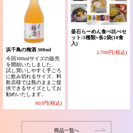
釜石らーめん食べ比べセ
ット:5種類×各2袋(10食
入)
浜千鳥の梅酒 300ml
2,700円(税込)
今回300mlサイズの販売
を開始いたしました。
試し買いしやすく手ごろ
に飲み切れるサイズ、料
飲店様では瓶のままご提
供できるサイズとしてお
勧めいたします。
803円(税込)
商品一覧へ