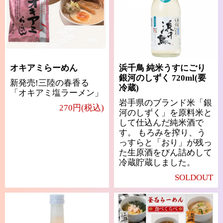
オキアミらーめん
浜千鳥 純米うすにごり
銀河のしずく 720ml(要
新発売!三陸の春香る
冷蔵)
「オキアミ塩ラーメン」
岩手県のブランド米「銀
270円(税込)
河のしずく」を原料米と
して仕込んだ純米酒で
す。 もろみを搾り、う
っすらと「おり」が残っ
た生原酒をびん詰めして
冷蔵貯蔵しました。
SOLDOUT