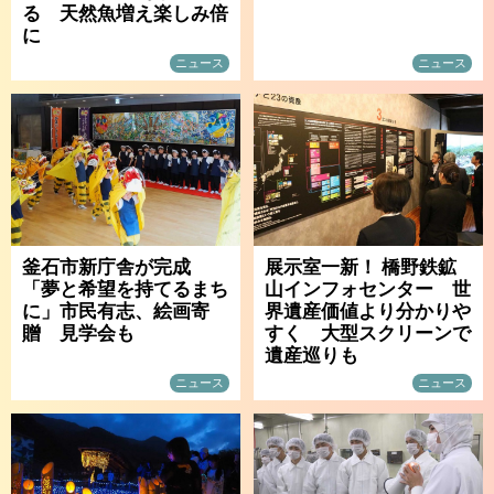
る 天然魚増え楽しみ倍
に
ニュース
ニュース
釜石市新庁舎が完成
展示室一新！ 橋野鉄鉱
「夢と希望を持てるまち
山インフォセンター 世
に」市民有志、絵画寄
界遺産価値より分かりや
贈 見学会も
すく 大型スクリーンで
遺産巡りも
ニュース
ニュース