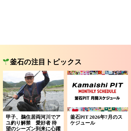
釜石の注目トピックス
甲子、鵜住居両河川でア
釜石PIT 2026年7月のス
ユ釣り解禁 愛好者 待
ケジュール
望のシーズン到来に心躍