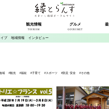
ト
観光情報
グルメ
釜
TOURISM
GOURUMET
カイブ
地域情報
インタビュー
近代製鉄発祥の地
観光スポット
宿泊情報
釜石情報交流センター
魚河岸テラス
うのすまい・トモス
根浜シーサイド
SL銀河
三陸鉄道
ミッフィーカフェかまいし
釜石ラーメン
タウンポート大町
市内の産直
おいしい釜石コレクション
ラグビー
釜石シー
ラグビーワ
スタジア
インタビ
地域
#観光
#福祉
#子育て
#スポーツ
#防災･安全
#その他