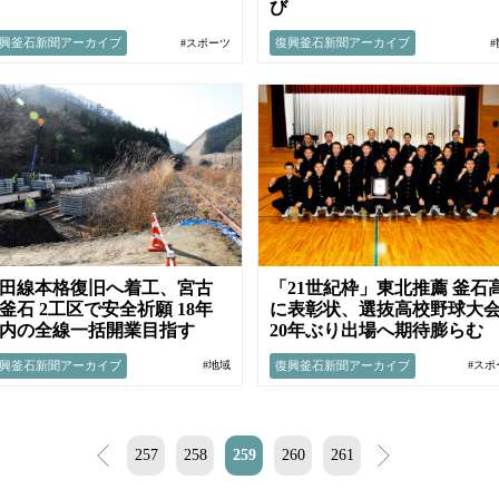
び
興釜石新聞アーカイブ
復興釜石新聞アーカイブ
#スポーツ
田線本格復旧へ着工、宮古
「21世紀枠」東北推薦 釜石
釜石 2工区で安全祈願 18年
に表彰状、選抜高校野球大
内の全線一括開業目指す
20年ぶり出場へ期待膨らむ
興釜石新聞アーカイブ
復興釜石新聞アーカイブ
#地域
#スポ
<
257
258
259
260
261
>