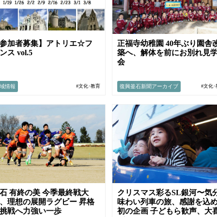
正福寺幼稚園 40年ぶり園舎
参加者募集】アトリエ☆フ
築へ、解体を前にお別れ見
ンス vol.5
会
域情報
復興釜石新聞アーカイブ
#文化･教育
#文化
石 有終の美 今季最終戦大
クリスマス彩るSL銀河〜気
、理想の展開ラグビー 昇格
味わい列車の旅、感謝を込
挑戦へ力強い一歩
初の企画 子どもら歓声、大