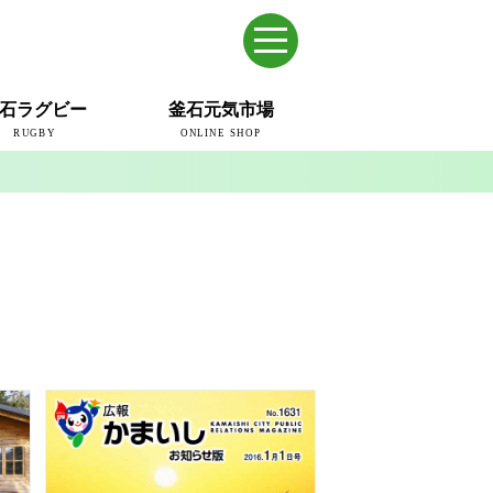
石ラグビー
釜石元気市場
RUGBY
ONLINE SHOP
のまち
ウェイブスRFC
ールドカップ2019
ム
ュー＆コラム