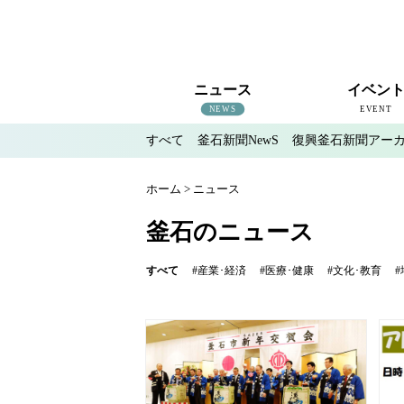
ニュース
イベン
NEWS
EVENT
すべて
釜石新聞NewS
復興釜石新聞アー
すべて
釜石新聞NewS
復興釜石新聞アーカイブ
地域情報
インタビュー
釜石のイベント情報
ホーム
>
ニュース
釜石のニュース
すべて
#産業･経済
#医療･健康
#文化･教育
#