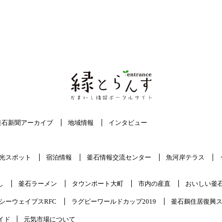
釜石新聞アーカイブ
地域情報
インタビュー
光スポット
宿泊情報
釜石情報交流センター
魚河岸テラス
し
釜石ラーメン
タウンポート大町
市内の産直
おいしい釜
シーウェイブスRFC
ラグビーワールドカップ2019
釜石鵜住居復興
イド
元気市場について