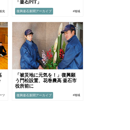
「釜石PIT」
復興釜石新聞アーカイブ
#観光
#地域
高
「被災地に元気を！」復興願
会
う門松設置、花巻農高 釜石市
役所前に
復興釜石新聞アーカイブ
ーツ
#地域