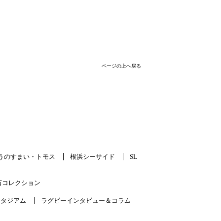
ページの上へ戻る
うのすまい・トモス
根浜シーサイド
SL
石コレクション
スタジアム
ラグビーインタビュー＆コラム