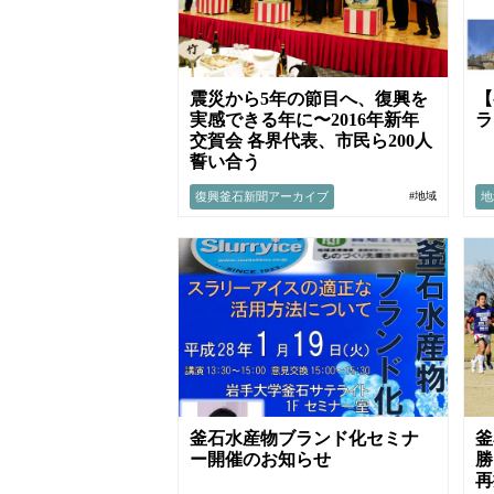
震災から5年の節目へ、復興を
【
実感できる年に〜2016年新年
ラ
交賀会 各界代表、市民ら200人
誓い合う
復興釜石新聞アーカイブ
地
#地域
釜石水産物ブランド化セミナ
釜
ー開催のお知らせ
勝
再