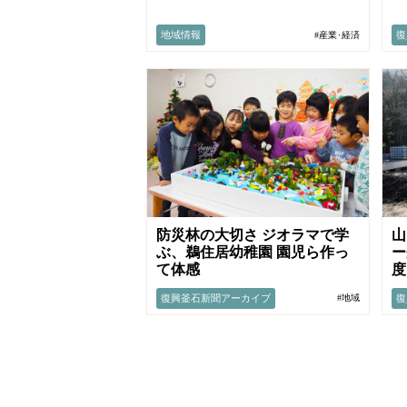
地域情報
復
#産業･経済
防災林の大切さ ジオラマで学
山
ぶ、鵜住居幼稚園 園児ら作っ
ー
て体感
度
復興釜石新聞アーカイブ
復
#地域