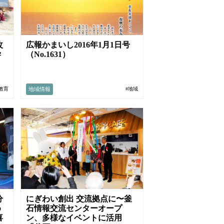
改
広報かまいし2016年1月1日号
学
（No.1631）
地域情報
･教育
#地域
分
にぎわい創出 交流拠点に〜釜
め
石情報交流センターオープ
喜
ン、多様なイベントに活用