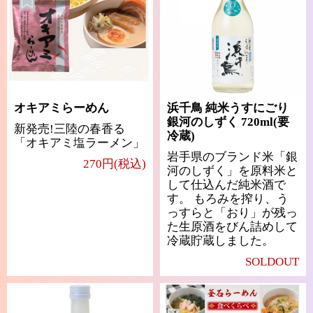
オキアミらーめん
浜千鳥 純米うすにごり
銀河のしずく 720ml(要
新発売!三陸の春香る
冷蔵)
「オキアミ塩ラーメン」
岩手県のブランド米「銀
270円(税込)
河のしずく」を原料米と
して仕込んだ純米酒で
す。 もろみを搾り、う
っすらと「おり」が残っ
た生原酒をびん詰めして
冷蔵貯蔵しました。
SOLDOUT