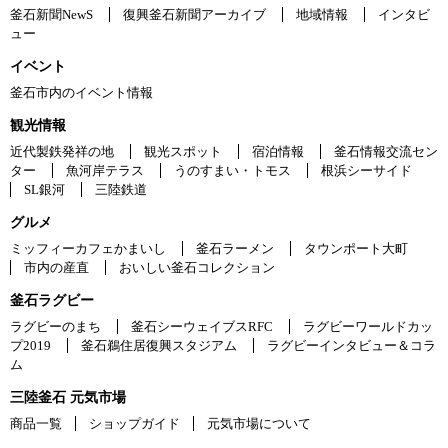
釜石新聞NewS
復興釜石新聞アーカイブ
地域情報
インタビ
ュー
イベント
釜石市内のイベント情報
観光情報
近代製鉄発祥の地
観光スポット
宿泊情報
釜石情報交流セン
ター
魚河岸テラス
うのすまい・トモス
根浜シーサイド
SL銀河
三陸鉄道
グルメ
ミッフィーカフェかまいし
釜石ラーメン
タウンポート大町
市内の産直
おいしい釜石コレクション
釜石ラグビー
ラグビーのまち
釜石シーウェイブスRFC
ラグビーワールドカッ
プ2019
釜石鵜住居復興スタジアム
ラグビーインタビュー＆コラ
ム
三陸釜石 元気市場
商品一覧
ショップガイド
元気市場について