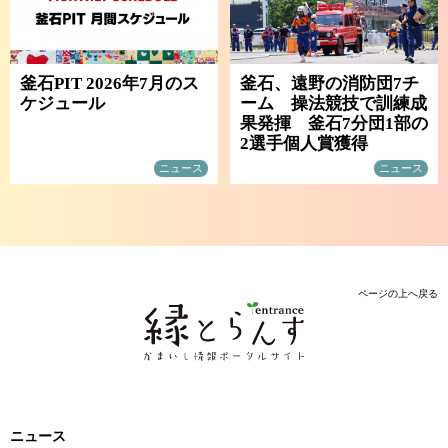
釜石PIT 2026年7月のス
釜石、遠野の消防団7チ
ケジュール
ーム 操法競技で訓練成
果発揮 釜石7分団1部の
2選手個人賞獲得
ニュース
ニュース
ページの上へ戻る
ニュース