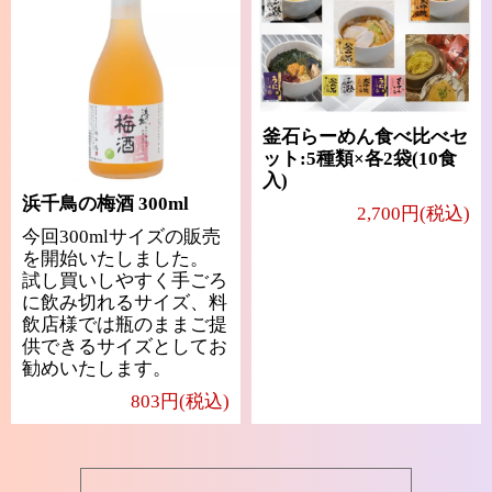
釜石らーめん食べ比べセ
ット:5種類×各2袋(10食
入)
浜千鳥の梅酒 300ml
2,700円(税込)
今回300mlサイズの販売
を開始いたしました。
試し買いしやすく手ごろ
に飲み切れるサイズ、料
飲店様では瓶のままご提
供できるサイズとしてお
勧めいたします。
803円(税込)