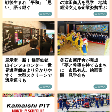
戦後生まれ「平和」「思
の津田商店を見学 地域
い」語り継ぐ
経済支える企業姿勢学ぶ
ニュース
ニュース
展示室一新！ 橋野鉄鉱
釜石市新庁舎が完成
山インフォセンター 世
「夢と希望を持てるまち
界遺産価値より分かりや
に」市民有志、絵画寄
すく 大型スクリーンで
贈 見学会も
遺産巡りも
ニュース
ニュース