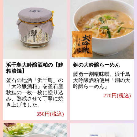
浜千鳥大吟醸酒粕の【鮭
銅の大吟醸らーめん
粕漬焼】
藤勇十割糀味噌、浜千鳥
釜石の地酒「浜千鳥」の
大吟醸酒粕使用「銅の大
「大吟醸酒粕」を釜石産
吟醸らーめん」
秋鮭の一枚一枚に塗り込
270円(税込)
み、熟成させて丁寧に焼
き上げました。
350円(税込)