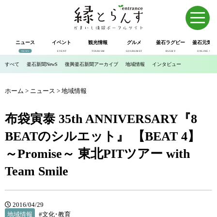
ニュース
イベント
観光情報
グルメ
釜石ラグビー
釜石元気市
NEWS
EVENT
TOURISM
GOURUMET
RUGBY
ONLINE SHOP
すべて
釜石新聞NewS
復興釜石新聞アーカイブ
地域情報
インタビュー
ホーム
>
ニュース
>
地域情報
布袋寅泰 35th ANNIVERSARY『8
BEATのシルエット』 【BEAT 4】
～Promise～ 東北PITツアー with
Team Smile
2016/04/29
地域情報
#文化･教育