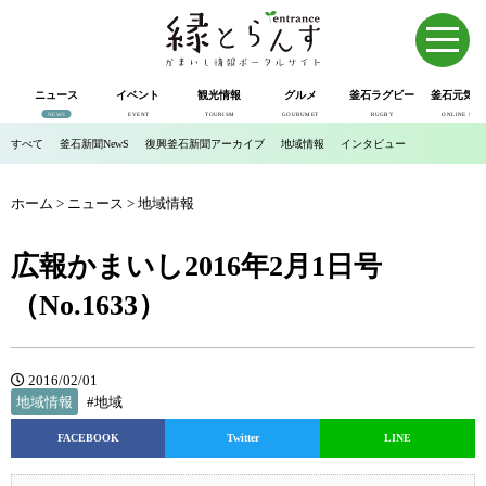
ニュース
イベント
観光情報
グルメ
釜石ラグビー
釜石元気市
NEWS
EVENT
TOURISM
GOURUMET
RUGBY
ONLINE SHOP
すべて
釜石新聞NewS
復興釜石新聞アーカイブ
地域情報
インタビュー
ホーム
>
ニュース
>
地域情報
広報かまいし2016年2月1日号
（No.1633）
2016/02/01
地域情報
#地域
FACEBOOK
Twitter
LINE