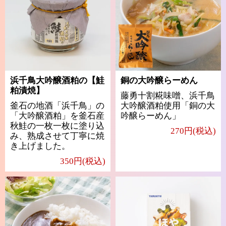
浜千鳥大吟醸酒粕の【鮭
銅の大吟醸らーめん
粕漬焼】
藤勇十割糀味噌、浜千鳥
釜石の地酒「浜千鳥」の
大吟醸酒粕使用「銅の大
「大吟醸酒粕」を釜石産
吟醸らーめん」
秋鮭の一枚一枚に塗り込
270円(税込)
み、熟成させて丁寧に焼
き上げました。
350円(税込)