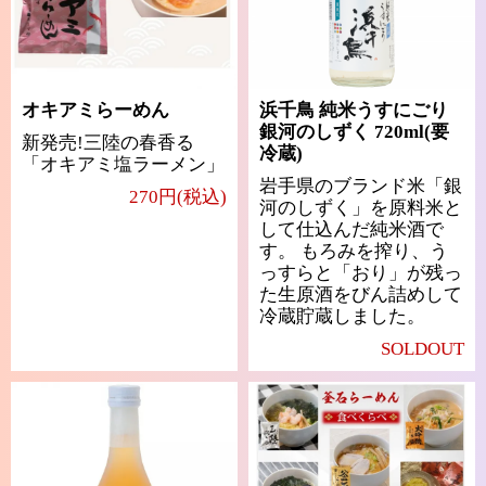
オキアミらーめん
浜千鳥 純米うすにごり
銀河のしずく 720ml(要
新発売!三陸の春香る
冷蔵)
「オキアミ塩ラーメン」
岩手県のブランド米「銀
270円(税込)
河のしずく」を原料米と
して仕込んだ純米酒で
す。 もろみを搾り、う
っすらと「おり」が残っ
た生原酒をびん詰めして
冷蔵貯蔵しました。
SOLDOUT