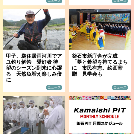
ニュース
ニュース
甲子、鵜住居両河川でア
釜石市新庁舎が完成
ユ釣り解禁 愛好者 待
「夢と希望を持てるまち
望のシーズン到来に心躍
に」市民有志、絵画寄
る 天然魚増え楽しみ倍
贈 見学会も
に
ニュース
ニュース