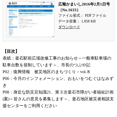
広報かまいし2016年2月1日号
（No.1633）
ファイル形式： PDFファイル
データ容量： 1,858 KB
ダウンロード
【目次】
表紙：釜石駅前広場改修工事のお知らせ～一般車駐車場の
駐車台数を規制しています～、市長のつぶや記
P02：復興情報 被災地区のまちづくり－vol.８
P06：今月のインフォメーション、おもいをつむぐはなみず
き
P08：身近な防災豆知識21、第３次釜石市障がい者福祉計画
(案)～皆さんの意見を募集します～、釜石地区被災者相談支
援センターをご利用ください