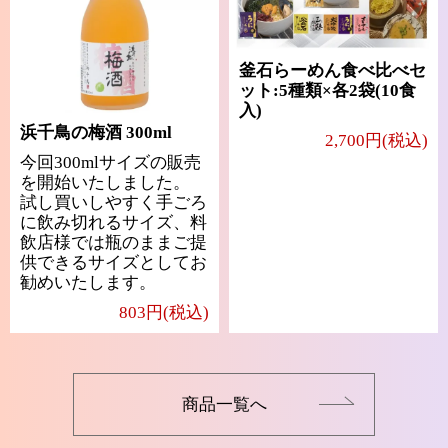
釜石らーめん食べ比べセ
ット:5種類×各2袋(10食
入)
浜千鳥の梅酒 300ml
2,700円(税込)
今回300mlサイズの販売
を開始いたしました。
試し買いしやすく手ごろ
に飲み切れるサイズ、料
飲店様では瓶のままご提
供できるサイズとしてお
勧めいたします。
803円(税込)
商品一覧へ