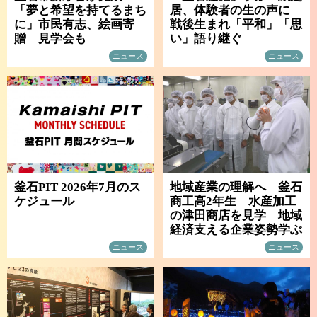
「夢と希望を持てるまち
居、体験者の生の声に
に」市民有志、絵画寄
戦後生まれ「平和」「思
贈 見学会も
い」語り継ぐ
ニュース
ニュース
釜石PIT 2026年7月のス
地域産業の理解へ 釜石
ケジュール
商工高2年生 水産加工
の津田商店を見学 地域
経済支える企業姿勢学ぶ
ニュース
ニュース