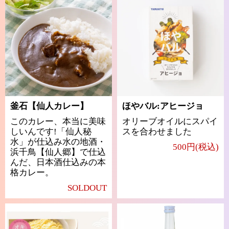
釜石【仙人カレー】
ほやバル:アヒージョ
このカレー、本当に美味
オリーブオイルにスパイ
しいんです!「仙人秘
スを合わせました
水」が仕込み水の地酒・
500円(税込)
浜千鳥【仙人郷】で仕込
んだ、日本酒仕込みの本
格カレー。
SOLDOUT