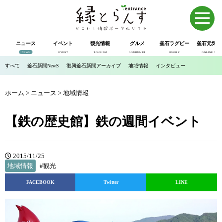
ニュース
イベント
観光情報
グルメ
釜石ラグビー
釜石元気市
NEWS
EVENT
TOURISM
GOURUMET
RUGBY
ONLINE SHOP
すべて
釜石新聞NewS
復興釜石新聞アーカイブ
地域情報
インタビュー
ホーム
>
ニュース
>
地域情報
【鉄の歴史館】鉄の週間イベント
2015/11/25
地域情報
#観光
FACEBOOK
Twitter
LINE