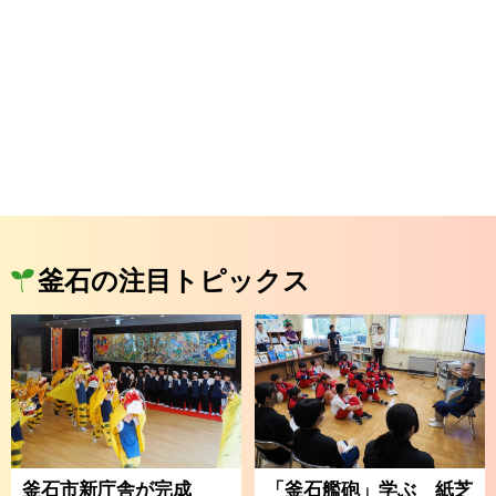
釜石の注目トピックス
釜石市新庁舎が完成
「釜石艦砲」学ぶ 紙芝