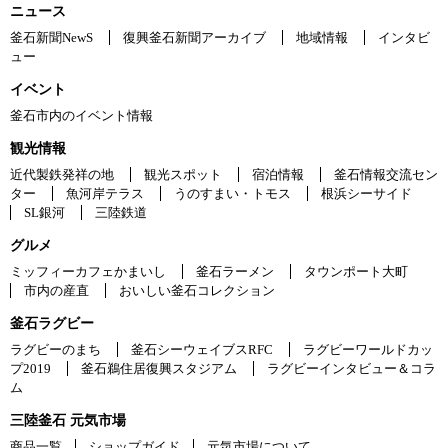
ニュース
釜石新聞NewS
復興釜石新聞アーカイブ
地域情報
インタビ
ュー
イベント
釜石市内のイベント情報
観光情報
近代製鉄発祥の地
観光スポット
宿泊情報
釜石情報交流セン
ター
魚河岸テラス
うのすまい・トモス
根浜シーサイド
SL銀河
三陸鉄道
グルメ
ミッフィーカフェかまいし
釜石ラーメン
タウンポート大町
市内の産直
おいしい釜石コレクション
釜石ラグビー
ラグビーのまち
釜石シーウェイブスRFC
ラグビーワールドカッ
プ2019
釜石鵜住居復興スタジアム
ラグビーインタビュー＆コラ
ム
三陸釜石 元気市場
商品一覧
ショップガイド
元気市場について