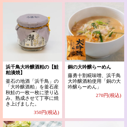
浜千鳥大吟醸酒粕の【鮭
銅の大吟醸らーめん
粕漬焼】
藤勇十割糀味噌、浜千鳥
釜石の地酒「浜千鳥」の
大吟醸酒粕使用「銅の大
「大吟醸酒粕」を釜石産
吟醸らーめん」
秋鮭の一枚一枚に塗り込
270円(税込)
み、熟成させて丁寧に焼
き上げました。
350円(税込)