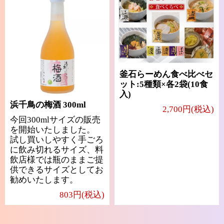
釜石らーめん食べ比べセ
ット:5種類×各2袋(10食
入)
浜千鳥の梅酒 300ml
2,700円(税込)
今回300mlサイズの販売
を開始いたしました。
試し買いしやすく手ごろ
に飲み切れるサイズ、料
飲店様では瓶のままご提
供できるサイズとしてお
勧めいたします。
803円(税込)