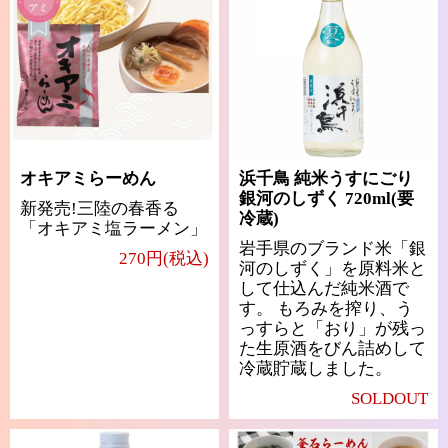
オキアミらーめん
浜千鳥 純米うすにごり
銀河のしずく 720ml(要
新発売!三陸の春香る
冷蔵)
「オキアミ塩ラーメン」
岩手県のブランド米「銀
270円(税込)
河のしずく」を原料米と
して仕込んだ純米酒で
す。 もろみを搾り、う
っすらと「おり」が残っ
た生原酒をびん詰めして
冷蔵貯蔵しました。
SOLDOUT