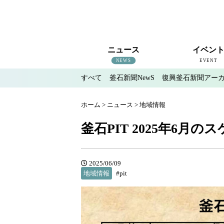
ニュース
イベン
NEWS
EVENT
すべて
釜石新聞NewS
復興釜石新聞アー
すべて
釜石新聞NewS
復興釜石新聞アーカイブ
地域情報
インタビュー
釜石のイベント情報
ホーム
>
ニュース
>
地域情報
釜石PIT 2025年6月の
2025/06/09
地域情報
#pit