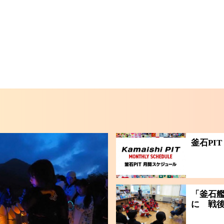
釜石PIT
「釜石
に 戦