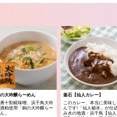
の大吟醸らーめん
釜石【仙人カレー】
勇十割糀味噌、浜千鳥大吟
このカレー、本当に美味し
酒粕使用「銅の大吟醸らー
んです!「仙人秘水」が仕
ん」
み水の地酒・浜千鳥【仙人