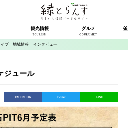
ト
観光情報
グルメ
釜
TOURISM
GOURUMET
カイブ
地域情報
インタビュー
近代製鉄発祥の地
観光スポット
宿泊情報
釜石情報交流センター
魚河岸テラス
うのすまい・トモス
根浜シーサイド
SL銀河
三陸鉄道
ミッフィーカフェかまいし
釜石ラーメン
タウンポート大町
市内の産直
おいしい釜石コレクション
ラグビー
釜石シー
ラグビーワ
スタジア
インタビ
スケジュール
FACEBOOK
Twitter
LINE