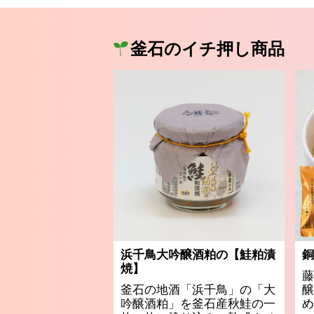
釜石のイチ押し商品
浜千鳥大吟醸酒粕の【鮭粕漬
銅
焼】
藤
釜石の地酒「浜千鳥」の「大
醸
吟醸酒粕」を釜石産秋鮭の一
め