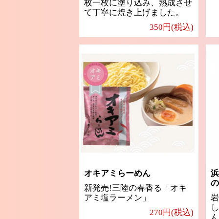
枚一枚に塗り込み、熟成させ
て丁寧に焼き上げました。
350円(税込)
オキアミらーめん
浜
の
新発売!三陸の春香る「オキ
アミ塩ラーメン」
岩
し
270円(税込)
ん