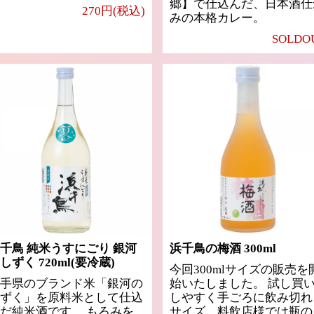
郷】で仕込んだ、日本酒仕
270円(税込)
みの本格カレー。
SOLDO
千鳥 純米うすにごり 銀河
浜千鳥の梅酒 300ml
しずく 720ml(要冷蔵)
今回300mlサイズの販売を
手県のブランド米「銀河の
始いたしました。 試し買
ずく」を原料米として仕込
しやすく手ごろに飲み切れ
だ純米酒です。 もろみを
サイズ、料飲店様では瓶の