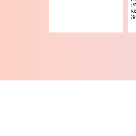
搾
残
冷