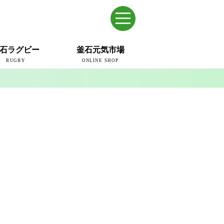
石ラグビー
釜石元気市場
RUGBY
ONLINE SHOP
のまち
ウェイブスRFC
ールドカップ2019
ム
ュー＆コラム