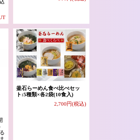
込
UT
釜石らーめん食べ比べセッ
ト:5種類×各2袋(10食入)
2,700円(税込)
開
い
る
ま