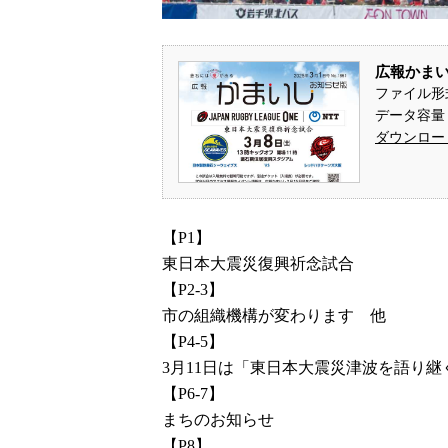
広報かまいし
ファイル形
データ容量：
ダウンロー
【P1】
東日本大震災復興祈念試合
【P2-3】
市の組織機構が変わります 他
【P4-5】
3月11日は「東日本大震災津波を語り継
【P6-7】
まちのお知らせ
【P8】