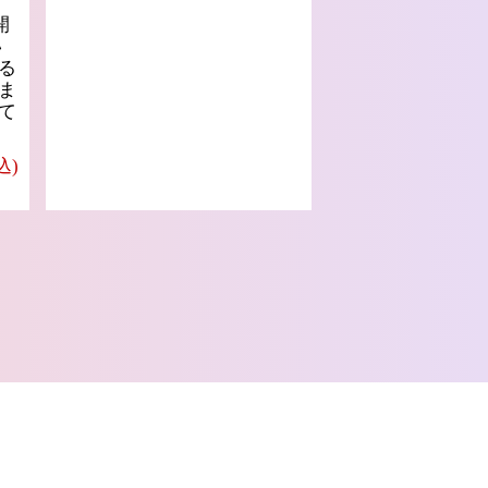
開
い
る
ま
て
込)