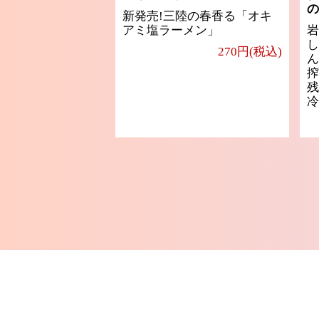
の
新発売!三陸の春香る「オキ
アミ塩ラーメン」
岩
し
270円(税込)
ん
搾
残
冷