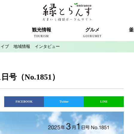
ト
観光情報
グルメ
釜
TOURISM
GOURUMET
カイブ
地域情報
インタビュー
近代製鉄発祥の地
観光スポット
宿泊情報
釜石情報交流センター
魚河岸テラス
うのすまい・トモス
根浜シーサイド
SL銀河
三陸鉄道
ミッフィーカフェかまいし
釜石ラーメン
タウンポート大町
市内の産直
おいしい釜石コレクション
ラグビー
釜石シー
ラグビーワ
スタジア
インタビ
日号（No.1851）
FACEBOOK
Twitter
LINE