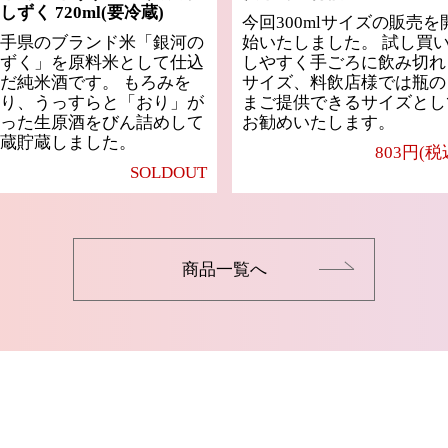
しずく 720ml(要冷蔵)
今回300mlサイズの販売を
手県のブランド米「銀河の
始いたしました。 試し買
ずく」を原料米として仕込
しやすく手ごろに飲み切れ
だ純米酒です。 もろみを
サイズ、料飲店様では瓶の
り、うっすらと「おり」が
まご提供できるサイズとし
った生原酒をびん詰めして
お勧めいたします。
蔵貯蔵しました。
803円(税
SOLDOUT
商品一覧へ