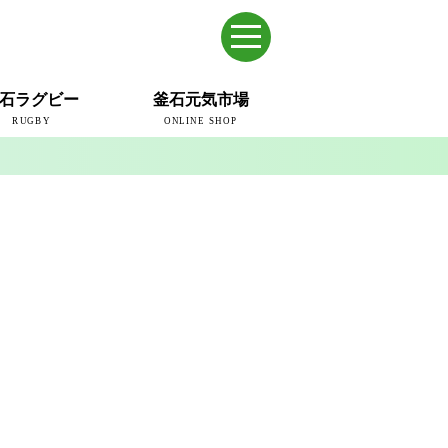
石ラグビー
釜石元気市場
RUGBY
ONLINE SHOP
のまち
ウェイブスRFC
ールドカップ2019
ム
ュー＆コラム