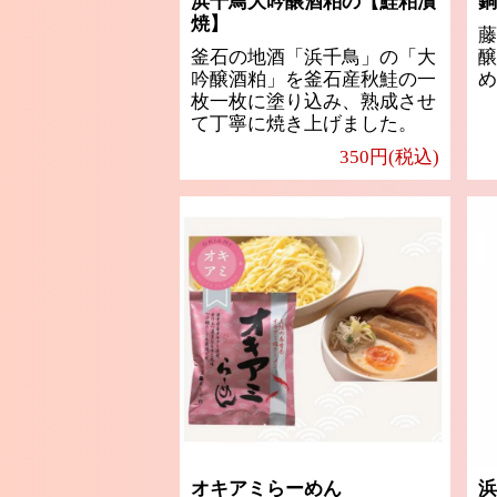
浜千鳥大吟醸酒粕の【鮭粕漬
銅
焼】
藤
釜石の地酒「浜千鳥」の「大
醸
吟醸酒粕」を釜石産秋鮭の一
め
枚一枚に塗り込み、熟成させ
て丁寧に焼き上げました。
350円(税込)
オキアミらーめん
浜