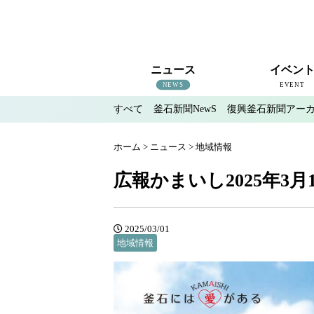
ニュース
イベン
NEWS
EVENT
すべて
釜石新聞NewS
復興釜石新聞アー
すべて
釜石新聞NewS
復興釜石新聞アーカイブ
地域情報
インタビュー
釜石のイベント情報
ホーム
>
ニュース
>
地域情報
広報かまいし2025年3月1
2025/03/01
地域情報