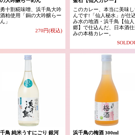
の大吟醸らーめん
釜石【仙人カレー】
勇十割糀味噌、浜千鳥大吟
このカレー、本当に美味し
酒粕使用「銅の大吟醸らー
んです!「仙人秘水」が仕
ん」
み水の地酒・浜千鳥【仙人
郷】で仕込んだ、日本酒仕
270円(税込)
みの本格カレー。
SOLDO
千鳥 純米うすにごり 銀河
浜千鳥の梅酒 300ml