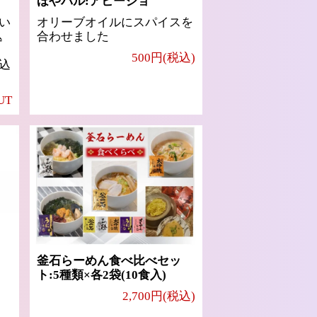
ほやバル:アヒージョ
い
オリーブオイルにスパイスを
込
合わせました
500円(税込)
込
UT
釜石らーめん食べ比べセッ
ト:5種類×各2袋(10食入)
2,700円(税込)