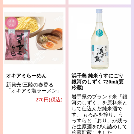
オキアミらーめん
浜千鳥 純米うすにごり
銀河のしずく 720ml(要
新発売!三陸の春香る
冷蔵)
「オキアミ塩ラーメン」
岩手県のブランド米「銀
270円(税込)
河のしずく」を原料米と
して仕込んだ純米酒で
す。 もろみを搾り、う
っすらと「おり」が残っ
た生原酒をびん詰めして
冷蔵貯蔵しました。