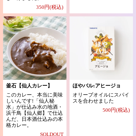
350円(税込)
釜石【仙人カレー】
ほやバル:アヒージョ
このカレー、本当に美味
オリーブオイルにスパイ
しいんです!「仙人秘
スを合わせました
水」が仕込み水の地酒・
500円(税込)
浜千鳥【仙人郷】で仕込
んだ、日本酒仕込みの本
格カレー。
SOLDOUT