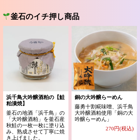
釜石のイチ押し商品
浜千鳥大吟醸酒粕の【鮭
銅の大吟醸らーめん
粕漬焼】
藤勇十割糀味噌、浜千鳥
釜石の地酒「浜千鳥」の
大吟醸酒粕使用「銅の大
「大吟醸酒粕」を釜石産
吟醸らーめん」
秋鮭の一枚一枚に塗り込
270円(税込)
み、熟成させて丁寧に焼
き上げました。