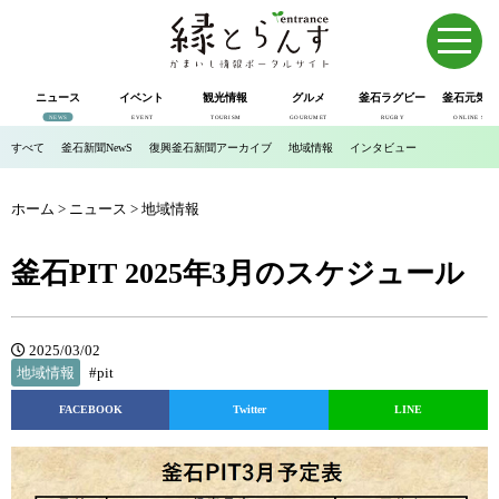
ニュース
イベント
観光情報
グルメ
釜石ラグビー
釜石元気市
NEWS
EVENT
TOURISM
GOURUMET
RUGBY
ONLINE SHOP
すべて
釜石新聞NewS
復興釜石新聞アーカイブ
地域情報
インタビュー
ホーム
>
ニュース
>
地域情報
釜石PIT 2025年3月のスケジュール
2025/03/02
地域情報
#pit
FACEBOOK
Twitter
LINE