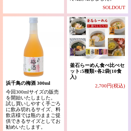
SOLDOUT
釜石らーめん食べ比べセ
ット:5種類×各2袋(10食
入)
浜千鳥の梅酒 300ml
2,700円(税込)
今回300mlサイズの販売
を開始いたしました。
試し買いしやすく手ごろ
に飲み切れるサイズ、料
飲店様では瓶のままご提
供できるサイズとしてお
勧めいたします。