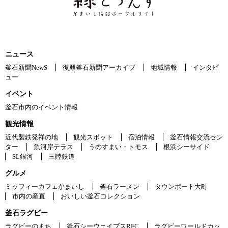
ニュース
釜石新聞NewS
復興釜石新聞アーカイブ
地域情報
インタビ
ュー
イベント
釜石市内のイベント情報
観光情報
近代製鉄発祥の地
観光スポット
宿泊情報
釜石情報交流セン
ター
魚河岸テラス
うのすまい・トモス
根浜シーサイド
SL銀河
三陸鉄道
グルメ
ミッフィーカフェかまいし
釜石ラーメン
タウンポート大町
市内の産直
おいしい釜石コレクション
釜石ラグビー
ラグビーのまち
釜石シーウェイブスRFC
ラグビーワールドカッ