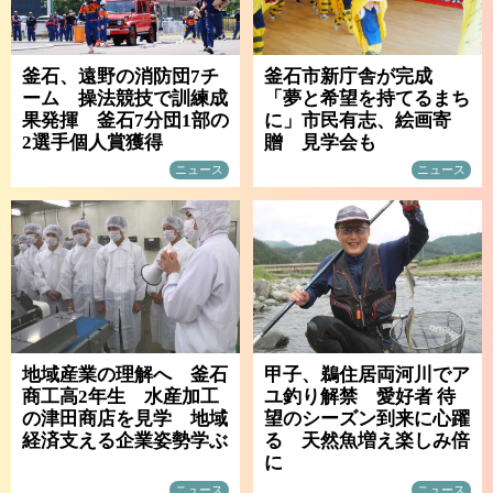
釜石、遠野の消防団7チ
釜石市新庁舎が完成
ーム 操法競技で訓練成
「夢と希望を持てるまち
果発揮 釜石7分団1部の
に」市民有志、絵画寄
2選手個人賞獲得
贈 見学会も
ニュース
ニュース
地域産業の理解へ 釜石
甲子、鵜住居両河川でア
商工高2年生 水産加工
ユ釣り解禁 愛好者 待
の津田商店を見学 地域
望のシーズン到来に心躍
経済支える企業姿勢学ぶ
る 天然魚増え楽しみ倍
に
ニュース
ニュース