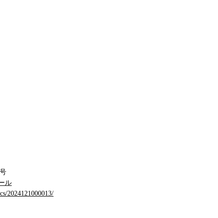
3号
ール
docs/2024121000013/