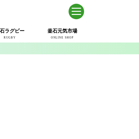
石ラグビー
釜石元気市場
RUGBY
ONLINE SHOP
のまち
ウェイブスRFC
ールドカップ2019
ム
ュー＆コラム