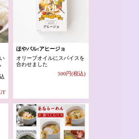
ほやバル:アヒージョ
い
オリーブオイルにスパイスを
込
合わせました
500円(税込)
込
UT