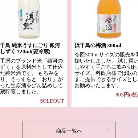
千鳥 純米うすにごり 銀河
浜千鳥の梅酒 300ml
しずく 720ml(要冷蔵)
今回300mlサイズの販売を
手県のブランド米「銀河の
始いたしました。 試し買
ずく」を原料米として仕込
しやすく手ごろに飲み切れ
だ純米酒です。 もろみを
サイズ、料飲店様では瓶の
り、うっすらと「おり」が
まご提供できるサイズとし
った生原酒をびん詰めして
お勧めいたします。
蔵貯蔵しました。
803円(税
SOLDOUT
商品一覧へ