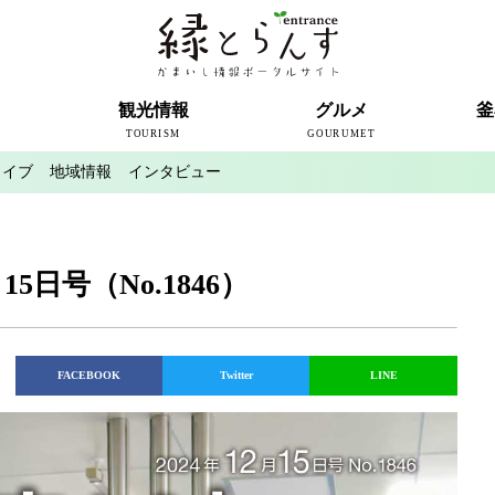
ト
観光情報
グルメ
釜
TOURISM
GOURUMET
カイブ
地域情報
インタビュー
近代製鉄発祥の地
観光スポット
宿泊情報
釜石情報交流センター
魚河岸テラス
うのすまい・トモス
根浜シーサイド
SL銀河
三陸鉄道
ミッフィーカフェかまいし
釜石ラーメン
タウンポート大町
市内の産直
おいしい釜石コレクション
ラグビー
釜石シー
ラグビーワ
スタジア
インタビ
5日号（No.1846）
FACEBOOK
Twitter
LINE