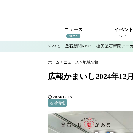
ニュース
イベン
NEWS
EVENT
すべて
釜石新聞NewS
復興釜石新聞アー
すべて
釜石新聞NewS
復興釜石新聞アーカイブ
地域情報
インタビュー
釜石のイベント情報
ホーム
>
ニュース
>
地域情報
広報かまいし2024年12月1
2024/12/15
地域情報