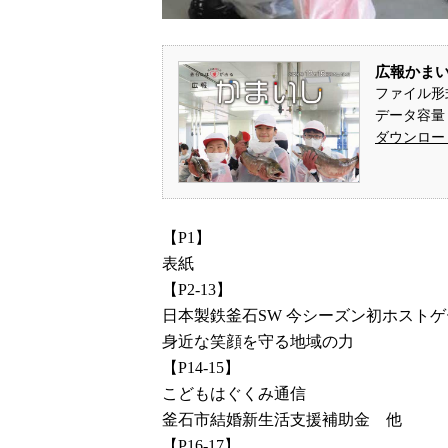
広報かまいし
ファイル形
データ容量： 
ダウンロー
【P1】
表紙
【P2-13】
日本製鉄釜石SW 今シーズン初ホストゲ
身近な笑顔を守る地域の力
【P14-15】
こどもはぐくみ通信
釜石市結婚新生活支援補助金 他
【P16-17】