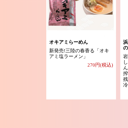
オキアミらーめん
浜
の
新発売!三陸の春香る「オキ
アミ塩ラーメン」
岩
し
270円(税込)
ん
搾
残
冷