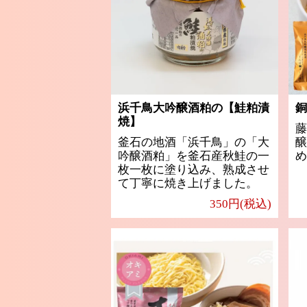
浜千鳥大吟醸酒粕の【鮭粕漬
銅
焼】
藤
釜石の地酒「浜千鳥」の「大
醸
吟醸酒粕」を釜石産秋鮭の一
め
枚一枚に塗り込み、熟成させ
て丁寧に焼き上げました。
350円(税込)