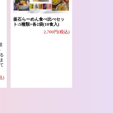
釜石らーめん食べ比べセッ
ト:5種類×各2袋(10食入)
2,700円(税込)
開
い
る
ま
て
込)