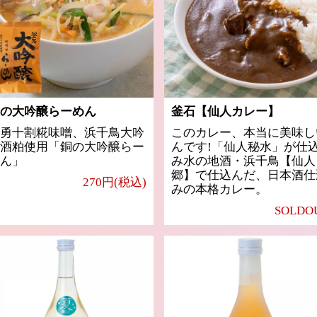
の大吟醸らーめん
釜石【仙人カレー】
勇十割糀味噌、浜千鳥大吟
このカレー、本当に美味し
酒粕使用「銅の大吟醸らー
んです!「仙人秘水」が仕
ん」
み水の地酒・浜千鳥【仙人
郷】で仕込んだ、日本酒仕
270円(税込)
みの本格カレー。
SOLDO