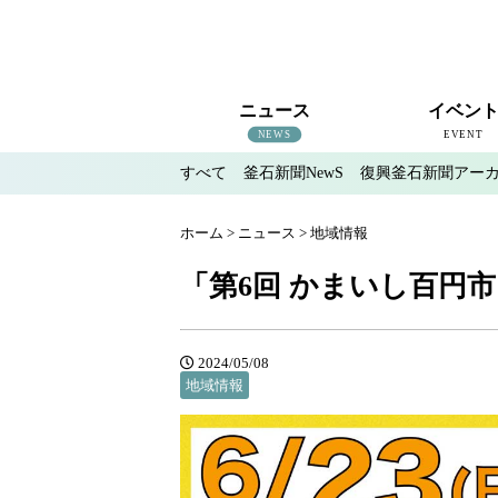
ニュース
イベン
NEWS
EVENT
すべて
釜石新聞NewS
復興釜石新聞アー
すべて
釜石新聞NewS
復興釜石新聞アーカイブ
地域情報
インタビュー
釜石のイベント情報
ホーム
>
ニュース
>
地域情報
「第6回 かまいし百円
2024/05/08
地域情報