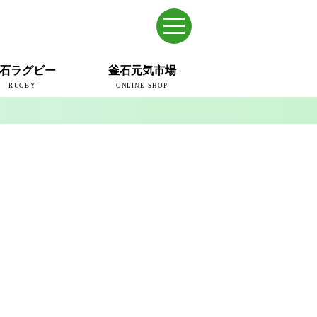
石ラグビー
釜石元気市場
RUGBY
ONLINE SHOP
のまち
ウェイブスRFC
ールドカップ2019
ム
ュー＆コラム