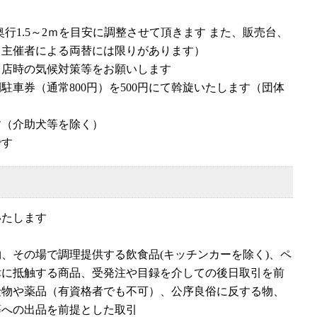
奥行1.5～2ｍを目安に調整させて頂きます また、販売台、
（主催者による両替には限りがあります）
出店時の気候対策等をお願いします
駐車券（通常800円）を500円にて斡旋いたします（団体
す（介助犬等を除く）
です
いたします
、その場で調理提供する飲食品(キッチンカーを除く)、ペ
律に抵触する商品、受発注や目録を介しての後日取引を前
険物や薬品（有資格者でも不可）、公序良俗に反する物、
等への出品を前提とした取引