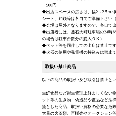
・500円
◆出店スペースの広さは、幅2～2.5ｍ×
シート、釣銭等は各自でご準備下さい
◆会場は屋外となりますので、各自で
◆出店者には、釜石大町駐車場の24時間
の場合は駐車台数分の購入ＯＫ）
◆ペット等を同伴しての出店は禁止で
◆火器の使用や発電機の持込みは禁止
取扱い禁止商品
以下の商品の取扱い及び取引は禁止と
生鮮食品など衛生管理上好ましくない物
ット等の生き物、偽造品や盗品など法
提とした商品、取扱い資格の必要な危
大量の火薬類、再販売やオークション