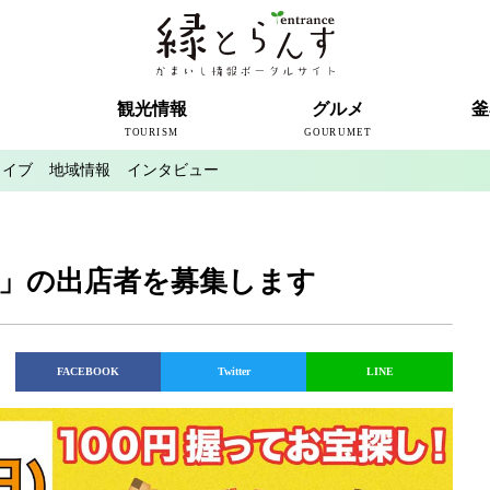
ト
観光情報
グルメ
釜
TOURISM
GOURUMET
カイブ
地域情報
インタビュー
近代製鉄発祥の地
観光スポット
宿泊情報
釜石情報交流センター
魚河岸テラス
うのすまい・トモス
根浜シーサイド
SL銀河
三陸鉄道
ミッフィーカフェかまいし
釜石ラーメン
タウンポート大町
市内の産直
おいしい釜石コレクション
ラグビー
釜石シー
ラグビーワ
スタジア
インタビ
市」の出店者を募集します
FACEBOOK
Twitter
LINE