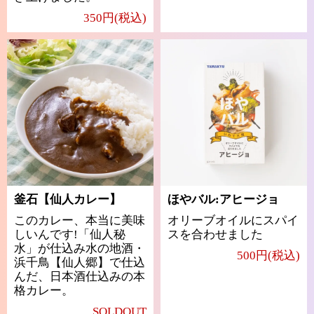
350円(税込)
釜石【仙人カレー】
ほやバル:アヒージョ
このカレー、本当に美味
オリーブオイルにスパイ
しいんです!「仙人秘
スを合わせました
水」が仕込み水の地酒・
500円(税込)
浜千鳥【仙人郷】で仕込
んだ、日本酒仕込みの本
格カレー。
SOLDOUT