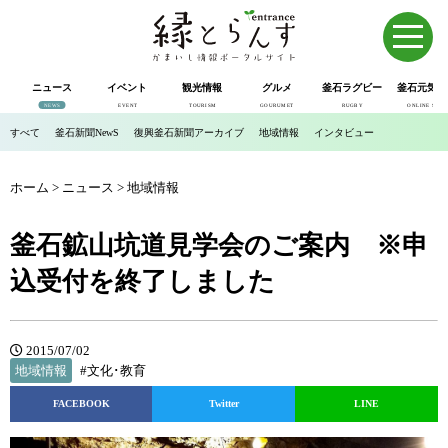
ニュース
イベント
観光情報
グルメ
釜石ラグビー
釜石元気市
NEWS
EVENT
TOURISM
GOURUMET
RUGBY
ONLINE SHOP
すべて
釜石新聞NewS
復興釜石新聞アーカイブ
地域情報
インタビュー
ホーム
>
ニュース
>
地域情報
釜石鉱山坑道見学会のご案内 ※申
込受付を終了しました
2015/07/02
地域情報
#文化･教育
FACEBOOK
Twitter
LINE