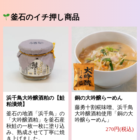
釜石のイチ押し商品
浜千鳥大吟醸酒粕の【鮭
銅の大吟醸らーめん
粕漬焼】
藤勇十割糀味噌、浜千鳥
釜石の地酒「浜千鳥」の
大吟醸酒粕使用「銅の大
「大吟醸酒粕」を釜石産
吟醸らーめん」
秋鮭の一枚一枚に塗り込
270円(税込)
み、熟成させて丁寧に焼
き上げました。