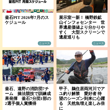
釜石PIT 2026年7月のス
展示室一新！ 橋野鉄鉱
ケジュール
山インフォセンター 世
界遺産価値より分かりや
すく 大型スクリーンで
遺産巡りも
ニュース
ニュース
釜石、遠野の消防団7チ
甲子、鵜住居両河川でア
ーム 操法競技で訓練成
ユ釣り解禁 愛好者 待
果発揮 釜石7分団1部の
望のシーズン到来に心躍
2選手個人賞獲得
る 天然魚増え楽しみ倍
に