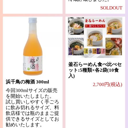
SOLDOUT
釜石らーめん食べ比べセ
ット:5種類×各2袋(10食
入)
浜千鳥の梅酒 300ml
2,700円(税込)
今回300mlサイズの販売
を開始いたしました。
試し買いしやすく手ごろ
に飲み切れるサイズ、料
飲店様では瓶のままご提
供できるサイズとしてお
勧めいたします。