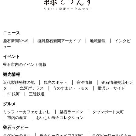
ニュース
釜石新聞NewS
復興釜石新聞アーカイブ
地域情報
インタビ
ュー
イベント
釜石市内のイベント情報
観光情報
近代製鉄発祥の地
観光スポット
宿泊情報
釜石情報交流セン
ター
魚河岸テラス
うのすまい・トモス
根浜シーサイド
SL銀河
三陸鉄道
グルメ
ミッフィーカフェかまいし
釜石ラーメン
タウンポート大町
市内の産直
おいしい釜石コレクション
釜石ラグビー
ラグビーのまち
釜石シーウェイブスRFC
ラグビーワールドカッ