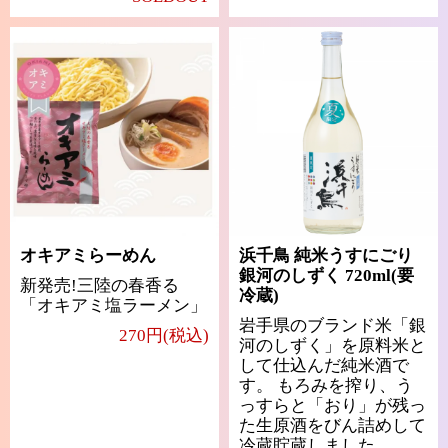
オキアミらーめん
浜千鳥 純米うすにごり
銀河のしずく 720ml(要
新発売!三陸の春香る
冷蔵)
「オキアミ塩ラーメン」
岩手県のブランド米「銀
270円(税込)
河のしずく」を原料米と
して仕込んだ純米酒で
す。 もろみを搾り、う
っすらと「おり」が残っ
た生原酒をびん詰めして
冷蔵貯蔵しました。