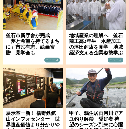
釜石市新庁舎が完成
地域産業の理解へ 釜石
「夢と希望を持てるまち
商工高2年生 水産加工
に」市民有志、絵画寄
の津田商店を見学 地域
贈 見学会も
経済支える企業姿勢学ぶ
ニュース
ニュース
展示室一新！ 橋野鉄鉱
甲子、鵜住居両河川でア
山インフォセンター 世
ユ釣り解禁 愛好者 待
界遺産価値より分かりや
望のシーズン到来に心躍