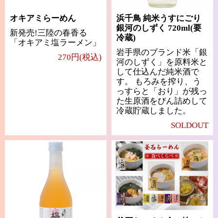
オキアミらーめん
浜千鳥 純米うすにごり
銀河のしずく 720ml(要
新発売!三陸の春香る
冷蔵)
「オキアミ塩ラーメン」
岩手県のブランド米「銀
270円(税込)
河のしずく」を原料米と
して仕込んだ純米酒で
す。 もろみを搾り、う
っすらと「おり」が残っ
た生原酒をびん詰めして
冷蔵貯蔵しました。
SOLDOUT