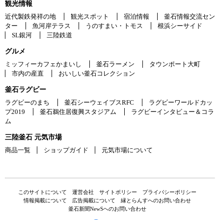
観光情報
近代製鉄発祥の地
観光スポット
宿泊情報
釜石情報交流セン
ター
魚河岸テラス
うのすまい・トモス
根浜シーサイド
SL銀河
三陸鉄道
グルメ
ミッフィーカフェかまいし
釜石ラーメン
タウンポート大町
市内の産直
おいしい釜石コレクション
釜石ラグビー
ラグビーのまち
釜石シーウェイブスRFC
ラグビーワールドカッ
プ2019
釜石鵜住居復興スタジアム
ラグビーインタビュー＆コラ
ム
三陸釜石 元気市場
商品一覧
ショップガイド
元気市場について
このサイトについて
運営会社
サイトポリシー
プライバシーポリシー
情報掲載について
広告掲載について
縁とらんすへのお問い合わせ
釜石新聞NewSへのお問い合わせ