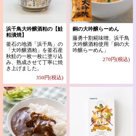
浜千鳥大吟醸酒粕の【鮭
銅の大吟醸らーめん
粕漬焼】
藤勇十割糀味噌、浜千鳥
釜石の地酒「浜千鳥」の
大吟醸酒粕使用「銅の大
「大吟醸酒粕」を釜石産
吟醸らーめん」
秋鮭の一枚一枚に塗り込
270円(税込)
み、熟成させて丁寧に焼
き上げました。
350円(税込)