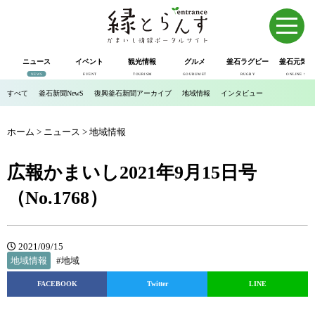
ニュース
イベント
観光情報
グルメ
釜石ラグビー
釜石元気市
NEWS
EVENT
TOURISM
GOURUMET
RUGBY
ONLINE SHOP
すべて
釜石新聞NewS
復興釜石新聞アーカイブ
地域情報
インタビュー
ホーム
>
ニュース
>
地域情報
広報かまいし2021年9月15日号
（No.1768）
2021/09/15
地域情報
#地域
FACEBOOK
Twitter
LINE