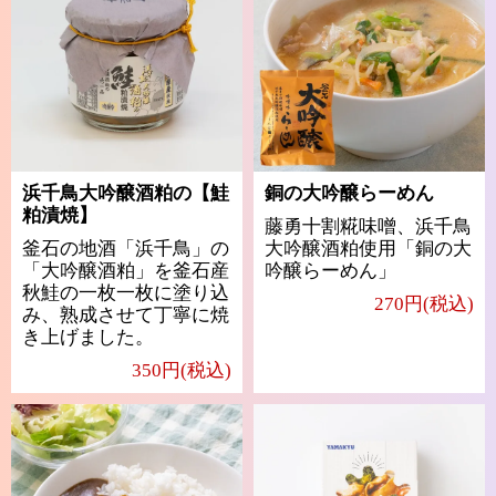
浜千鳥大吟醸酒粕の【鮭
銅の大吟醸らーめん
粕漬焼】
藤勇十割糀味噌、浜千鳥
釜石の地酒「浜千鳥」の
大吟醸酒粕使用「銅の大
「大吟醸酒粕」を釜石産
吟醸らーめん」
秋鮭の一枚一枚に塗り込
270円(税込)
み、熟成させて丁寧に焼
き上げました。
350円(税込)