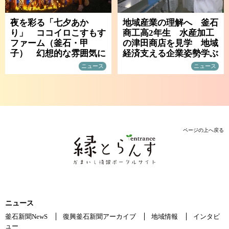
夜を彩る「七夕あか
地域産業の理解へ 釜石
り」 ココイロこすもす
商工高2年生 水産加工
ファーム（釜石・甲
の津田商店を見学 地域
子） 幻想的な雰囲気に
経済支える企業姿勢学ぶ
ニュース
ニュース
ページの上へ戻る
ニュース
釜石新聞NewS
復興釜石新聞アーカイブ
地域情報
インタビ
ュー