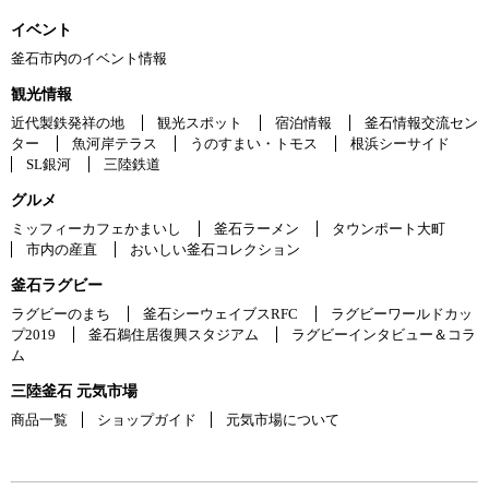
イベント
釜石市内のイベント情報
観光情報
近代製鉄発祥の地
観光スポット
宿泊情報
釜石情報交流セン
ター
魚河岸テラス
うのすまい・トモス
根浜シーサイド
SL銀河
三陸鉄道
グルメ
ミッフィーカフェかまいし
釜石ラーメン
タウンポート大町
市内の産直
おいしい釜石コレクション
釜石ラグビー
ラグビーのまち
釜石シーウェイブスRFC
ラグビーワールドカッ
プ2019
釜石鵜住居復興スタジアム
ラグビーインタビュー＆コラ
ム
三陸釜石 元気市場
商品一覧
ショップガイド
元気市場について