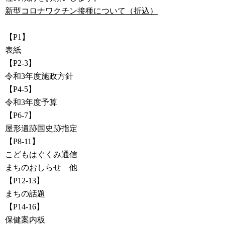
新型コロナワクチン接種について（折込）
【P1】
表紙
【P2-3】
令和3年度施政方針
【P4-5】
令和3年度予算
【P6-7】
屋形遺跡国史跡指定
【P8-11】
こどもはぐくみ通信
まちのおしらせ 他
【P12-13】
まちの話題
【P14-16】
保健案内板