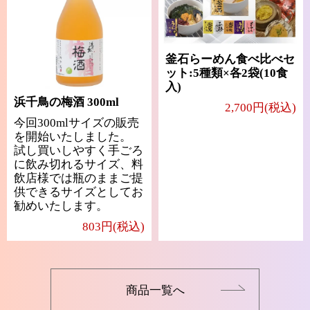
釜石らーめん食べ比べセ
ット:5種類×各2袋(10食
入)
浜千鳥の梅酒 300ml
2,700円(税込)
今回300mlサイズの販売
を開始いたしました。
試し買いしやすく手ごろ
に飲み切れるサイズ、料
飲店様では瓶のままご提
供できるサイズとしてお
勧めいたします。
803円(税込)
商品一覧へ