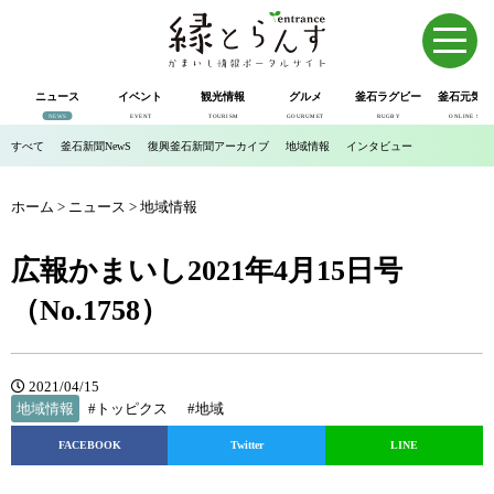
ニュース
イベント
観光情報
グルメ
釜石ラグビー
釜石元気市
NEWS
EVENT
TOURISM
GOURUMET
RUGBY
ONLINE SHOP
すべて
釜石新聞NewS
復興釜石新聞アーカイブ
地域情報
インタビュー
ホーム
>
ニュース
>
地域情報
広報かまいし2021年4月15日号
（No.1758）
2021/04/15
地域情報
#トッピクス
#地域
FACEBOOK
Twitter
LINE