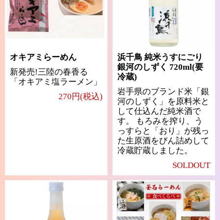
オキアミらーめん
浜千鳥 純米うすにごり
銀河のしずく 720ml(要
新発売!三陸の春香る
冷蔵)
「オキアミ塩ラーメン」
岩手県のブランド米「銀
270円(税込)
河のしずく」を原料米と
して仕込んだ純米酒で
す。 もろみを搾り、う
っすらと「おり」が残っ
た生原酒をびん詰めして
冷蔵貯蔵しました。
SOLDOUT