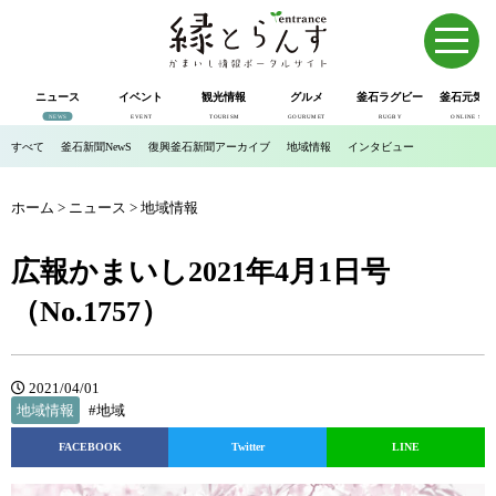
ニュース
イベント
観光情報
グルメ
釜石ラグビー
釜石元気市
NEWS
EVENT
TOURISM
GOURUMET
RUGBY
ONLINE SHOP
すべて
釜石新聞NewS
復興釜石新聞アーカイブ
地域情報
インタビュー
ホーム
>
ニュース
>
地域情報
広報かまいし2021年4月1日号
（No.1757）
2021/04/01
地域情報
#地域
FACEBOOK
Twitter
LINE