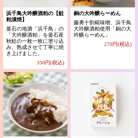
浜千鳥大吟醸酒粕の【鮭
銅の大吟醸らーめん
粕漬焼】
藤勇十割糀味噌、浜千鳥
釜石の地酒「浜千鳥」の
大吟醸酒粕使用「銅の大
「大吟醸酒粕」を釜石産
吟醸らーめん」
秋鮭の一枚一枚に塗り込
270円(税込)
み、熟成させて丁寧に焼
き上げました。
350円(税込)