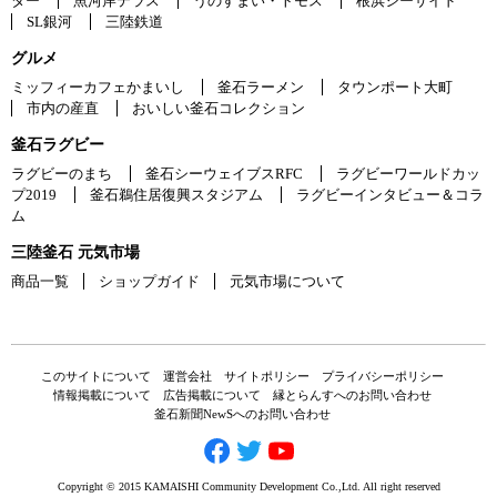
ター
魚河岸テラス
うのすまい・トモス
根浜シーサイド
SL銀河
三陸鉄道
グルメ
ミッフィーカフェかまいし
釜石ラーメン
タウンポート大町
市内の産直
おいしい釜石コレクション
釜石ラグビー
ラグビーのまち
釜石シーウェイブスRFC
ラグビーワールドカッ
プ2019
釜石鵜住居復興スタジアム
ラグビーインタビュー＆コラ
ム
三陸釜石 元気市場
商品一覧
ショップガイド
元気市場について
このサイトについて
運営会社
サイトポリシー
プライバシーポリシー
情報掲載について
広告掲載について
縁とらんすへのお問い合わせ
釜石新聞NewSへのお問い合わせ
Copyright © 2015 KAMAISHI Community Development Co.,Ltd. All right reserved