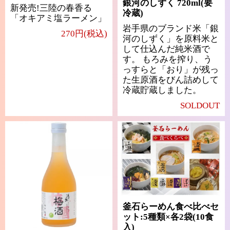
銀河のしずく 720ml(要
新発売!三陸の春香る
冷蔵)
「オキアミ塩ラーメン」
岩手県のブランド米「銀
270円(税込)
河のしずく」を原料米と
して仕込んだ純米酒で
す。 もろみを搾り、う
っすらと「おり」が残っ
た生原酒をびん詰めして
冷蔵貯蔵しました。
SOLDOUT
釜石らーめん食べ比べセ
ット:5種類×各2袋(10食
入)