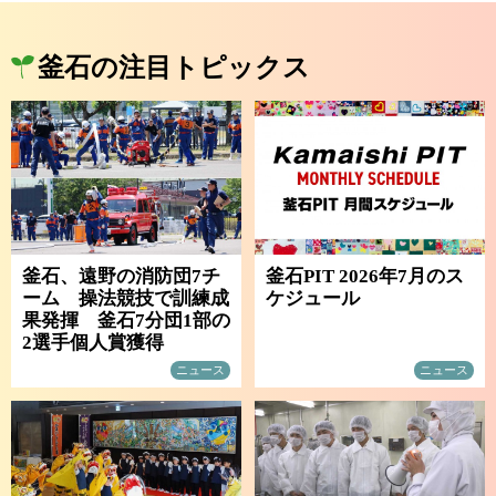
釜石の注目トピックス
釜石、遠野の消防団7チ
釜石PIT 2026年7月のス
ーム 操法競技で訓練成
ケジュール
果発揮 釜石7分団1部の
2選手個人賞獲得
ニュース
ニュース