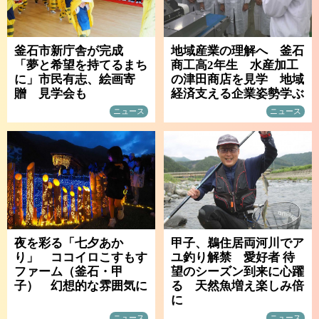
釜石市新庁舎が完成
地域産業の理解へ 釜石
「夢と希望を持てるまち
商工高2年生 水産加工
に」市民有志、絵画寄
の津田商店を見学 地域
贈 見学会も
経済支える企業姿勢学ぶ
ニュース
ニュース
夜を彩る「七夕あか
甲子、鵜住居両河川でア
り」 ココイロこすもす
ユ釣り解禁 愛好者 待
ファーム（釜石・甲
望のシーズン到来に心躍
子） 幻想的な雰囲気に
る 天然魚増え楽しみ倍
に
ニュース
ニュース