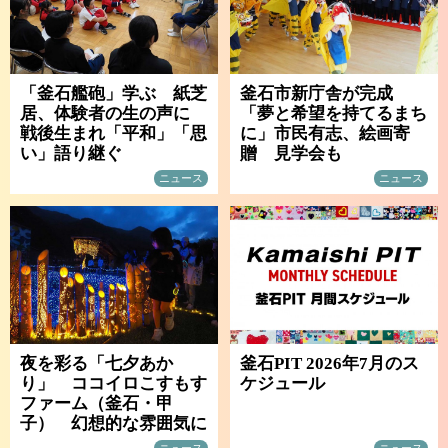
「釜石艦砲」学ぶ 紙芝
釜石市新庁舎が完成
居、体験者の生の声に
「夢と希望を持てるまち
戦後生まれ「平和」「思
に」市民有志、絵画寄
い」語り継ぐ
贈 見学会も
ニュース
ニュース
夜を彩る「七夕あか
釜石PIT 2026年7月のス
り」 ココイロこすもす
ケジュール
ファーム（釜石・甲
子） 幻想的な雰囲気に
ニュース
ニュース