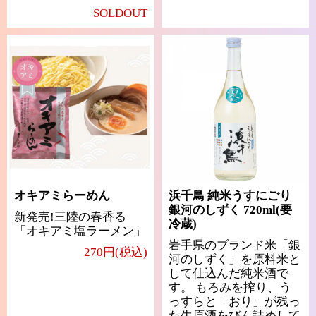
SOLDOUT
オキアミらーめん
浜千鳥 純米うすにごり
銀河のしずく 720ml(要
新発売!三陸の春香る
冷蔵)
「オキアミ塩ラーメン」
岩手県のブランド米「銀
270円(税込)
河のしずく」を原料米と
して仕込んだ純米酒で
す。 もろみを搾り、う
っすらと「おり」が残っ
た生原酒をびん詰めして