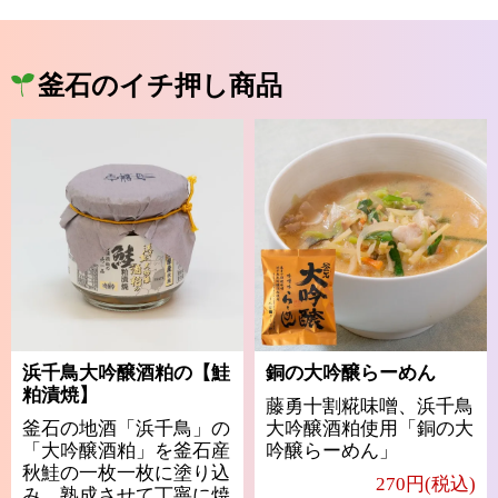
釜石のイチ押し商品
浜千鳥大吟醸酒粕の【鮭
銅の大吟醸らーめん
粕漬焼】
藤勇十割糀味噌、浜千鳥
釜石の地酒「浜千鳥」の
大吟醸酒粕使用「銅の大
「大吟醸酒粕」を釜石産
吟醸らーめん」
秋鮭の一枚一枚に塗り込
270円(税込)
み、熟成させて丁寧に焼