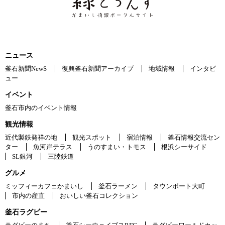
ニュース
釜石新聞NewS
復興釜石新聞アーカイブ
地域情報
インタビ
ュー
イベント
釜石市内のイベント情報
観光情報
近代製鉄発祥の地
観光スポット
宿泊情報
釜石情報交流セン
ター
魚河岸テラス
うのすまい・トモス
根浜シーサイド
SL銀河
三陸鉄道
グルメ
ミッフィーカフェかまいし
釜石ラーメン
タウンポート大町
市内の産直
おいしい釜石コレクション
釜石ラグビー