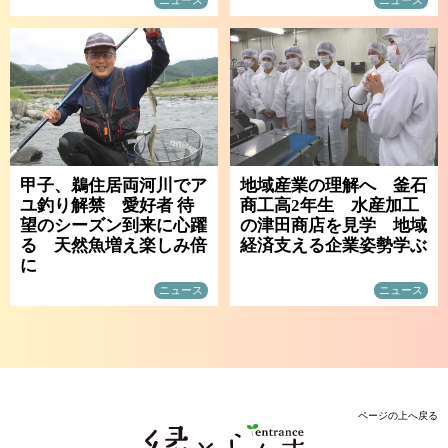
甲子、鵜住居両河川でア
地域産業の理解へ 釜石
ユ釣り解禁 愛好者 待
商工高2年生 水産加工
望のシーズン到来に心躍
の津田商店を見学 地域
る 天然魚増え楽しみ倍
経済支える企業姿勢学ぶ
に
ニュース
ニュース
ページの上へ戻る