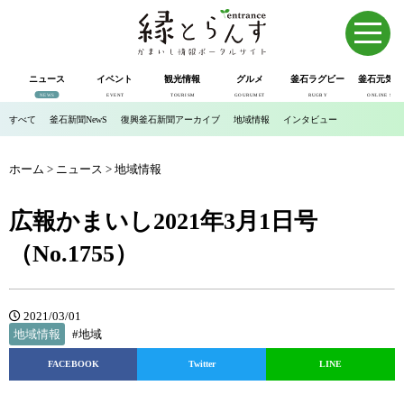
ニュース
イベント
観光情報
グルメ
釜石ラグビー
釜石元気市
NEWS
EVENT
TOURISM
GOURUMET
RUGBY
ONLINE SHOP
すべて
釜石新聞NewS
復興釜石新聞アーカイブ
地域情報
インタビュー
ホーム
>
ニュース
>
地域情報
広報かまいし2021年3月1日号
（No.1755）
2021/03/01
地域情報
#地域
FACEBOOK
Twitter
LINE