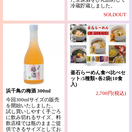
冷蔵貯蔵しました。
SOLDOUT
釜石らーめん食べ比べセ
ット:5種類×各2袋(10食
入)
浜千鳥の梅酒 300ml
2,700円(税込)
今回300mlサイズの販売
を開始いたしました。
試し買いしやすく手ごろ
に飲み切れるサイズ、料
飲店様では瓶のままご提
供できるサイズとしてお