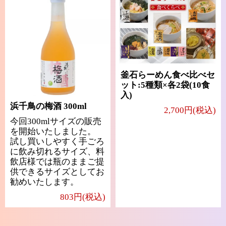
釜石らーめん食べ比べセ
ット:5種類×各2袋(10食
入)
浜千鳥の梅酒 300ml
2,700円(税込)
今回300mlサイズの販売
を開始いたしました。
試し買いしやすく手ごろ
に飲み切れるサイズ、料
飲店様では瓶のままご提
供できるサイズとしてお
勧めいたします。
803円(税込)