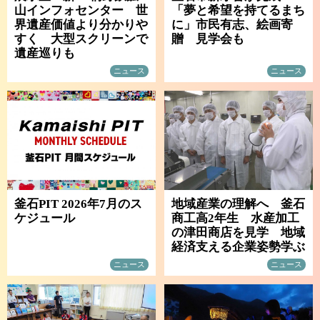
山インフォセンター 世
「夢と希望を持てるまち
界遺産価値より分かりや
に」市民有志、絵画寄
すく 大型スクリーンで
贈 見学会も
遺産巡りも
ニュース
ニュース
釜石PIT 2026年7月のス
地域産業の理解へ 釜石
ケジュール
商工高2年生 水産加工
の津田商店を見学 地域
経済支える企業姿勢学ぶ
ニュース
ニュース