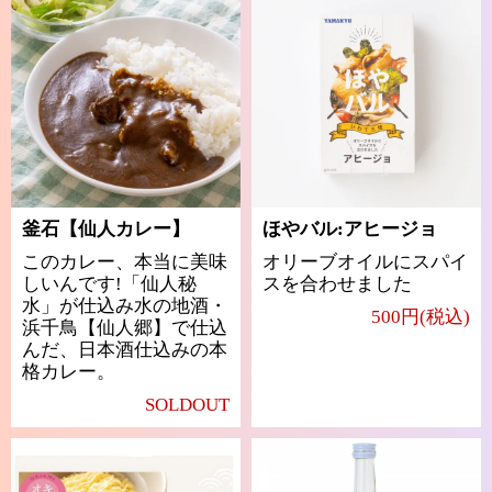
釜石【仙人カレー】
ほやバル:アヒージョ
このカレー、本当に美味
オリーブオイルにスパイ
しいんです!「仙人秘
スを合わせました
水」が仕込み水の地酒・
500円(税込)
浜千鳥【仙人郷】で仕込
んだ、日本酒仕込みの本
格カレー。
SOLDOUT