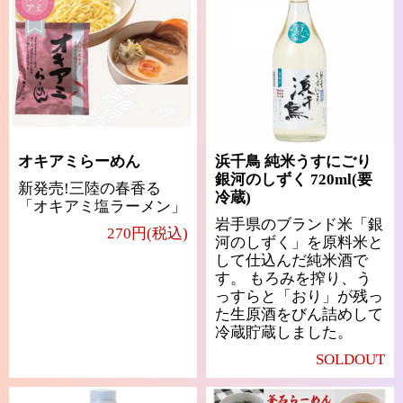
オキアミらーめん
浜千鳥 純米うすにごり
銀河のしずく 720ml(要
新発売!三陸の春香る
冷蔵)
「オキアミ塩ラーメン」
岩手県のブランド米「銀
270円(税込)
河のしずく」を原料米と
して仕込んだ純米酒で
す。 もろみを搾り、う
っすらと「おり」が残っ
た生原酒をびん詰めして
冷蔵貯蔵しました。
SOLDOUT