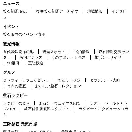
ニュース
釜石新聞NewS
復興釜石新聞アーカイブ
地域情報
インタビ
ュー
イベント
釜石市内のイベント情報
観光情報
近代製鉄発祥の地
観光スポット
宿泊情報
釜石情報交流セン
ター
魚河岸テラス
うのすまい・トモス
根浜シーサイド
SL銀河
三陸鉄道
グルメ
ミッフィーカフェかまいし
釜石ラーメン
タウンポート大町
市内の産直
おいしい釜石コレクション
釜石ラグビー
ラグビーのまち
釜石シーウェイブスRFC
ラグビーワールドカッ
プ2019
釜石鵜住居復興スタジアム
ラグビーインタビュー＆コラ
ム
三陸釜石 元気市場
商品一覧
ショップガイド
元気市場について