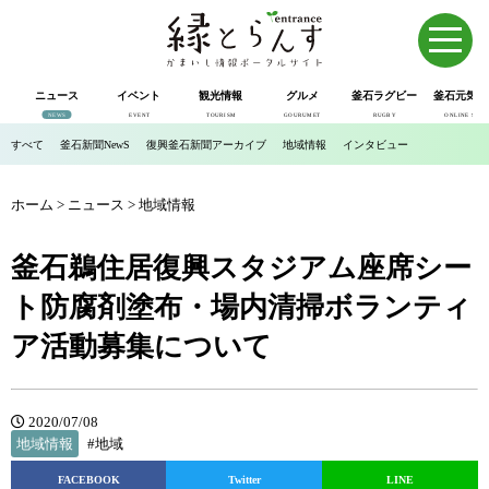
ニュース
イベント
観光情報
グルメ
釜石ラグビー
釜石元気市
NEWS
EVENT
TOURISM
GOURUMET
RUGBY
ONLINE SHOP
すべて
釜石新聞NewS
復興釜石新聞アーカイブ
地域情報
インタビュー
ホーム
>
ニュース
>
地域情報
釜石鵜住居復興スタジアム座席シー
ト防腐剤塗布・場内清掃ボランティ
ア活動募集について
2020/07/08
地域情報
#地域
FACEBOOK
Twitter
LINE