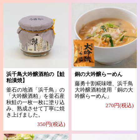
浜千鳥大吟醸酒粕の【鮭
銅の大吟醸らーめん
粕漬焼】
藤勇十割糀味噌、浜千鳥
釜石の地酒「浜千鳥」の
大吟醸酒粕使用「銅の大
「大吟醸酒粕」を釜石産
吟醸らーめん」
秋鮭の一枚一枚に塗り込
270円(税込)
み、熟成させて丁寧に焼
き上げました。
350円(税込)