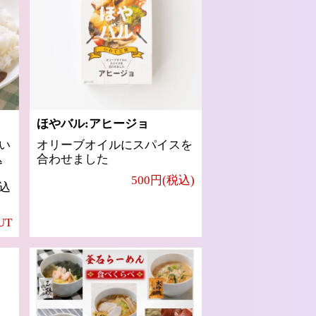
ほやバル:アヒージョ
い
オリーブオイルにスパイスを
込
合わせました
500円(税込)
込
UT