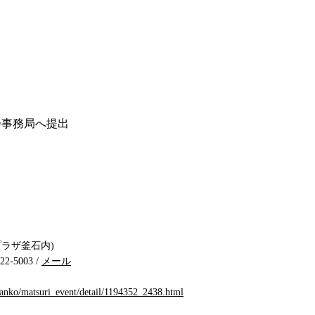
会事務局へ提出
ープラザ釜石内)
2-5003 /
メール
kanko/matsuri_event/detail/1194352_2438.html