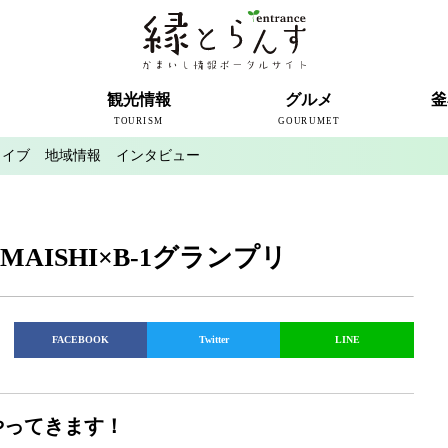
ト
観光情報
グルメ
釜
TOURISM
GOURUMET
カイブ
地域情報
インタビュー
近代製鉄発祥の地
観光スポット
宿泊情報
釜石情報交流センター
魚河岸テラス
うのすまい・トモス
根浜シーサイド
SL銀河
三陸鉄道
ミッフィーカフェかまいし
釜石ラーメン
タウンポート大町
市内の産直
おいしい釜石コレクション
ラグビー
釜石シー
ラグビーワ
スタジア
インタビ
MAISHI×B-1グランプリ
FACEBOOK
Twitter
LINE
やってきます！