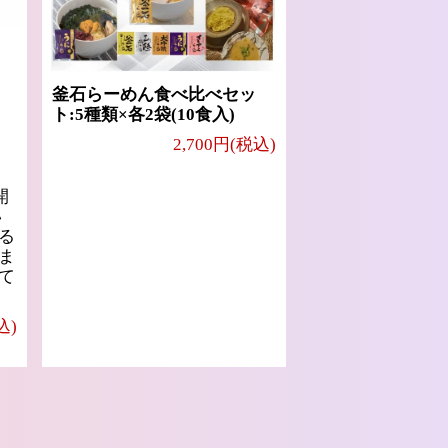
釜石らーめん食べ比べセッ
ト:5種類×各2袋(10食入)
2,700円(税込)
開
い
る
ま
て
込)