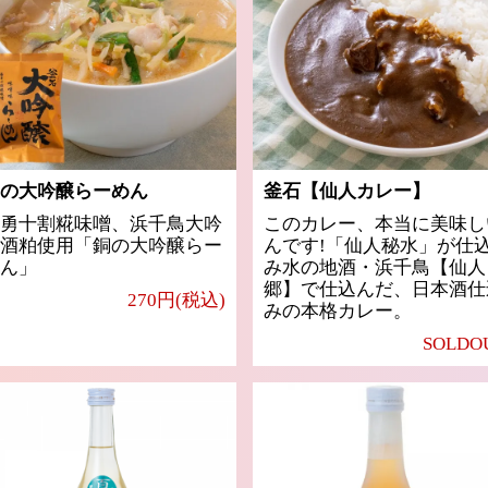
の大吟醸らーめん
釜石【仙人カレー】
勇十割糀味噌、浜千鳥大吟
このカレー、本当に美味し
酒粕使用「銅の大吟醸らー
んです!「仙人秘水」が仕
ん」
み水の地酒・浜千鳥【仙人
郷】で仕込んだ、日本酒仕
270円(税込)
みの本格カレー。
SOLDO