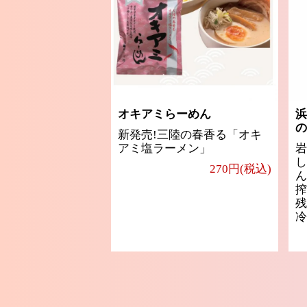
オキアミらーめん
浜
の
新発売!三陸の春香る「オキ
アミ塩ラーメン」
岩
し
270円(税込)
ん
搾
残
冷