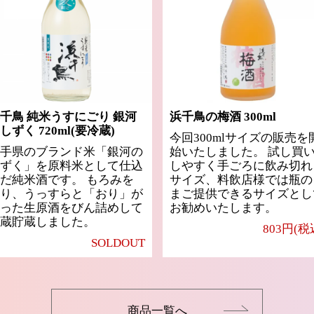
千鳥 純米うすにごり 銀河
浜千鳥の梅酒 300ml
しずく 720ml(要冷蔵)
今回300mlサイズの販売を
手県のブランド米「銀河の
始いたしました。 試し買
ずく」を原料米として仕込
しやすく手ごろに飲み切れ
だ純米酒です。 もろみを
サイズ、料飲店様では瓶の
り、うっすらと「おり」が
まご提供できるサイズとし
った生原酒をびん詰めして
お勧めいたします。
蔵貯蔵しました。
803円(税
SOLDOUT
商品一覧へ