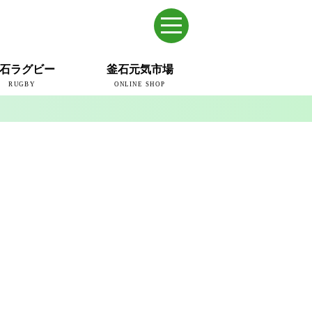
石ラグビー
釜石元気市場
RUGBY
ONLINE SHOP
のまち
ウェイブスRFC
ールドカップ2019
ム
ュー＆コラム