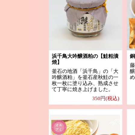
浜千鳥大吟醸酒粕の【鮭粕漬
銅
焼】
藤
釜石の地酒「浜千鳥」の「大
醸
吟醸酒粕」を釜石産秋鮭の一
め
枚一枚に塗り込み、熟成させ
て丁寧に焼き上げました。
350円(税込)