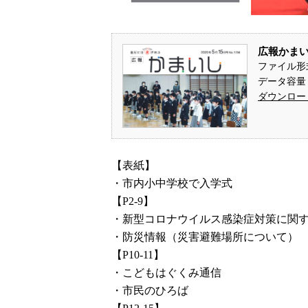
広報かまいし
ファイル形
データ容量： 
ダウンロー
【表紙】
・市内小中学校で入学式
【P2-9】
・新型コロナウイルス感染症対策に関
・防災情報（災害避難場所について）
【P10-11】
・こどもはぐくみ通信
・市民のひろば