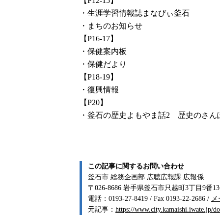
【P12-15】
・生涯学習情報誌まなびぃ釜石
・まちのお知らせ
【P16-17】
・保健案内板
・保健だより
【P18-19】
・復興情報
【P20】
・釜石の歴史よもやま話2 歴史のさん
この記事に関するお問い合わせ
釜石市 総務企画部 広聴広報課 広報係
〒026-8686 岩手県釜石市只越町3丁目9番1
電話：0193-27-8419 / Fax 0193-22-2686 /
メ
元記事：
https://www.city.kamaishi.iwate.jp/