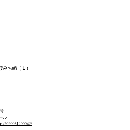
ぽみち編（１）
3号
ール
docs/2020051200042/