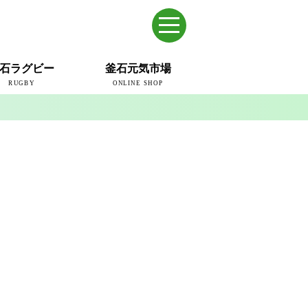
石ラグビー
釜石元気市場
RUGBY
ONLINE SHOP
のまち
ウェイブスRFC
ールドカップ2019
ム
ュー＆コラム