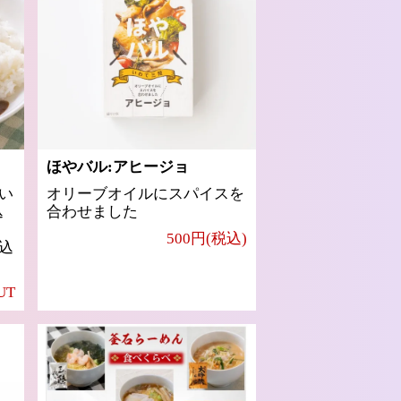
ほやバル:アヒージョ
い
オリーブオイルにスパイスを
込
合わせました
500円(税込)
込
UT