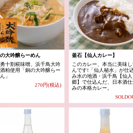
の大吟醸らーめん
釜石【仙人カレー】
勇十割糀味噌、浜千鳥大吟
このカレー、本当に美味し
酒粕使用「銅の大吟醸らー
んです!「仙人秘水」が仕
ん」
み水の地酒・浜千鳥【仙人
郷】で仕込んだ、日本酒仕
270円(税込)
みの本格カレー。
SOLDO