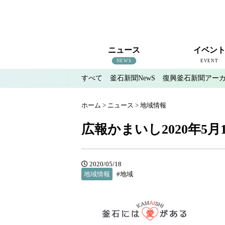
ニュース
イベン
NEWS
EVENT
すべて
釜石新聞NewS
復興釜石新聞アー
すべて
釜石新聞NewS
復興釜石新聞アーカイブ
地域情報
インタビュー
釜石のイベント情報
ホーム
>
ニュース
>
地域情報
広報かまいし2020年5月1
2020/05/18
地域情報
#地域