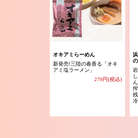
オキアミらーめん
浜
の
新発売!三陸の春香る「オキ
アミ塩ラーメン」
岩
し
270円(税込)
ん
搾
残
冷