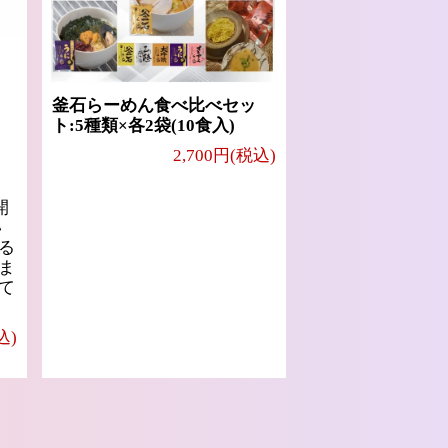
釜石らーめん食べ比べセッ
ト:5種類×各2袋(10食入)
2,700円(税込)
開
い
る
ま
て
込)