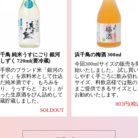
千鳥 純米うすにごり 銀河
浜千鳥の梅酒 300ml
しずく 720ml(要冷蔵)
今回300mlサイズの販売を
手県のブランド米「銀河の
始いたしました。 試し買
ずく」を原料米として仕込
しやすく手ごろに飲み切れ
だ純米酒です。 もろみを
サイズ、料飲店様では瓶の
り、うっすらと「おり」が
まご提供できるサイズとし
った生原酒をびん詰めして
お勧めいたします。
蔵貯蔵しました。
803円(税
SOLDOUT