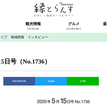
ト
観光情報
グルメ
釜
TOURISM
GOURUMET
カイブ
地域情報
インタビュー
近代製鉄発祥の地
観光スポット
宿泊情報
釜石情報交流センター
魚河岸テラス
うのすまい・トモス
根浜シーサイド
SL銀河
三陸鉄道
ミッフィーカフェかまいし
釜石ラーメン
タウンポート大町
市内の産直
おいしい釜石コレクション
ラグビー
釜石シー
ラグビーワ
スタジア
インタビ
5日号（No.1736）
FACEBOOK
Twitter
LINE