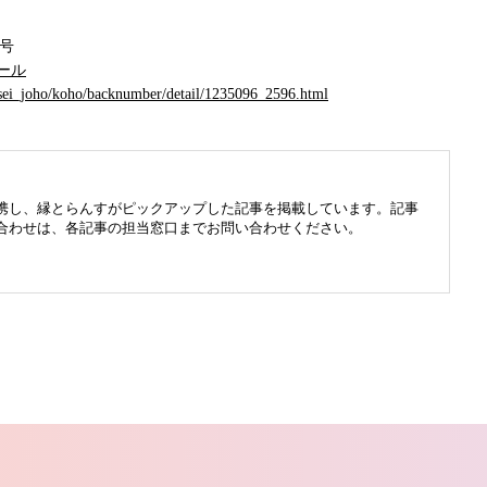
3号
ール
hisei_joho/koho/backnumber/detail/1235096_2596.html
携し、縁とらんすがピックアップした記事を掲載しています。記事
合わせは、各記事の担当窓口までお問い合わせください。