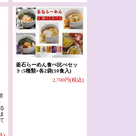
釜石らーめん食べ比べセッ
ト:5種類×各2袋(10食入)
2,700円(税込)
開
い
る
ま
て
込)