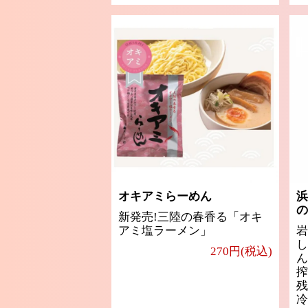
オキアミらーめん
浜
の
新発売!三陸の春香る「オキ
アミ塩ラーメン」
岩
し
270円(税込)
ん
搾
残
冷