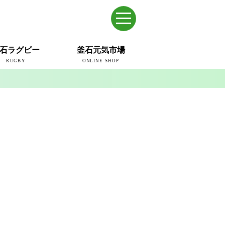
石ラグビー
釜石元気市場
RUGBY
ONLINE SHOP
のまち
ウェイブスRFC
ールドカップ2019
ム
ュー＆コラム