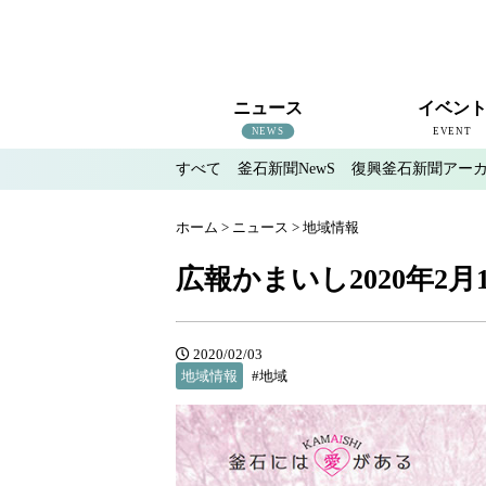
ニュース
イベン
NEWS
EVENT
すべて
釜石新聞NewS
復興釜石新聞アー
すべて
釜石新聞NewS
復興釜石新聞アーカイブ
地域情報
インタビュー
釜石のイベント情報
ホーム
>
ニュース
>
地域情報
広報かまいし2020年2月1
2020/02/03
地域情報
#地域