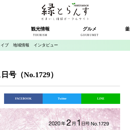
ト
観光情報
グルメ
釜
TOURISM
GOURUMET
カイブ
地域情報
インタビュー
近代製鉄発祥の地
観光スポット
宿泊情報
釜石情報交流センター
魚河岸テラス
うのすまい・トモス
根浜シーサイド
SL銀河
三陸鉄道
ミッフィーカフェかまいし
釜石ラーメン
タウンポート大町
市内の産直
おいしい釜石コレクション
ラグビー
釜石シー
ラグビーワ
スタジア
インタビ
日号（No.1729）
FACEBOOK
Twitter
LINE