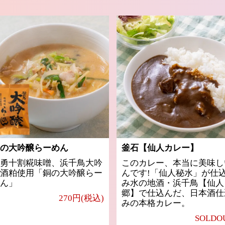
の大吟醸らーめん
釜石【仙人カレー】
勇十割糀味噌、浜千鳥大吟
このカレー、本当に美味し
酒粕使用「銅の大吟醸らー
んです!「仙人秘水」が仕
ん」
み水の地酒・浜千鳥【仙人
郷】で仕込んだ、日本酒仕
270円(税込)
みの本格カレー。
SOLDO