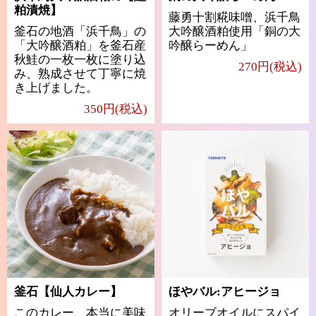
粕漬焼】
藤勇十割糀味噌、浜千鳥
釜石の地酒「浜千鳥」の
大吟醸酒粕使用「銅の大
「大吟醸酒粕」を釜石産
吟醸らーめん」
秋鮭の一枚一枚に塗り込
270円(税込)
み、熟成させて丁寧に焼
き上げました。
350円(税込)
釜石【仙人カレー】
ほやバル:アヒージョ
このカレー、本当に美味
オリーブオイルにスパイ