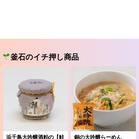
釜石のイチ押し商品
浜千鳥大吟醸酒粕の【鮭
銅の大吟醸らーめん