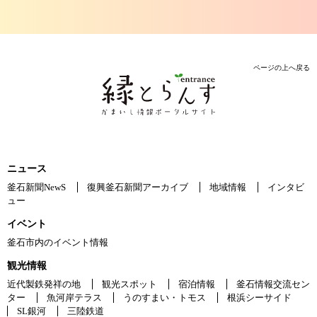
ページの上へ戻る
ニュース
釜石新聞NewS
復興釜石新聞アーカイブ
地域情報
インタビ
ュー
イベント
釜石市内のイベント情報
観光情報
近代製鉄発祥の地
観光スポット
宿泊情報
釜石情報交流セン
ター
魚河岸テラス
うのすまい・トモス
根浜シーサイド
SL銀河
三陸鉄道