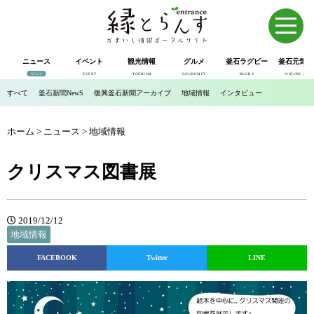
ニュース
イベント
観光情報
グルメ
釜石ラグビー
釜石元気市
NEWS
EVENT
TOURISM
GOURUMET
RUGBY
ONLINE SHOP
すべて
釜石新聞NewS
復興釜石新聞アーカイブ
地域情報
インタビュー
ホーム
>
ニュース
>
地域情報
クリスマス図書展
2019/12/12
地域情報
FACEBOOK
Twitter
LINE