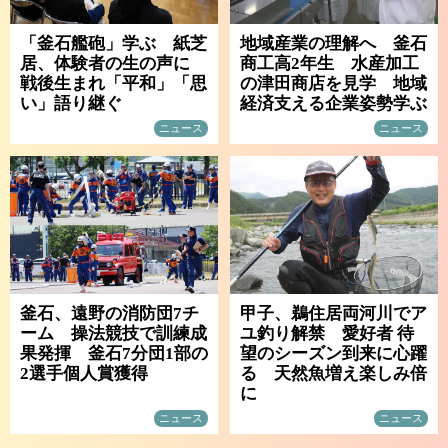
「釜石艦砲」学ぶ 紙芝
地域産業の理解へ 釜石
居、体験者の生の声に
商工高2年生 水産加工
戦後生まれ「平和」「思
の津田商店を見学 地域
い」語り継ぐ
経済支える企業姿勢学ぶ
ニュース
ニュース
釜石、遠野の消防団7チ
甲子、鵜住居両河川でア
ーム 操法競技で訓練成
ユ釣り解禁 愛好者 待
果発揮 釜石7分団1部の
望のシーズン到来に心躍
2選手個人賞獲得
る 天然魚増え楽しみ倍
に
ニュース
ニュース