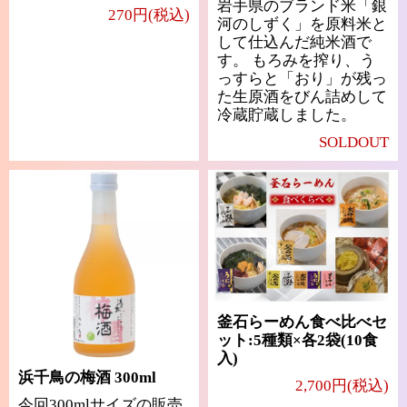
岩手県のブランド米「銀
270円(税込)
河のしずく」を原料米と
して仕込んだ純米酒で
す。 もろみを搾り、う
っすらと「おり」が残っ
た生原酒をびん詰めして
冷蔵貯蔵しました。
SOLDOUT
釜石らーめん食べ比べセ
ット:5種類×各2袋(10食
入)
浜千鳥の梅酒 300ml
2,700円(税込)
今回300mlサイズの販売