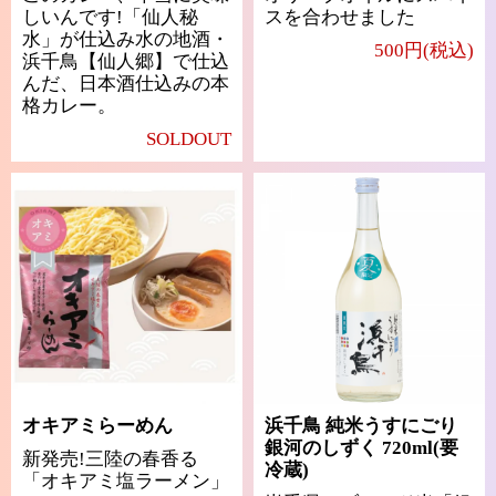
しいんです!「仙人秘
スを合わせました
水」が仕込み水の地酒・
500円(税込)
浜千鳥【仙人郷】で仕込
んだ、日本酒仕込みの本
格カレー。
SOLDOUT
オキアミらーめん
浜千鳥 純米うすにごり
銀河のしずく 720ml(要
新発売!三陸の春香る
冷蔵)
「オキアミ塩ラーメン」