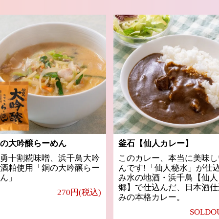
の大吟醸らーめん
釜石【仙人カレー】
勇十割糀味噌、浜千鳥大吟
このカレー、本当に美味し
酒粕使用「銅の大吟醸らー
んです!「仙人秘水」が仕
ん」
み水の地酒・浜千鳥【仙人
郷】で仕込んだ、日本酒仕
270円(税込)
みの本格カレー。
SOLDO