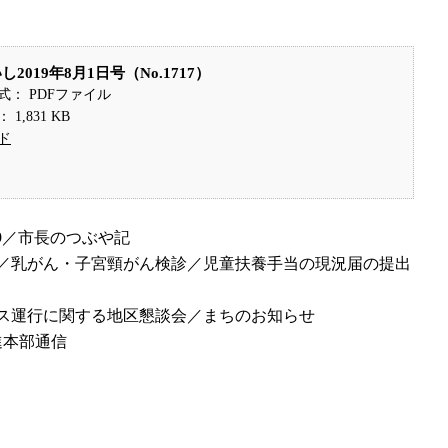
2019年8月1日号（No.1717）
式： PDFファイル
1,831 KB
ド
9／市長のつぶや記
集／乳がん・子宮頸がん検診／児童扶養手当の現況届の提出
バス運行に関する地区懇談会／まちのお知らせ
進本部通信