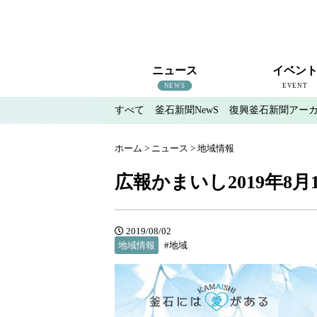
ニュース
イベン
NEWS
EVENT
すべて
釜石新聞NewS
復興釜石新聞アー
すべて
釜石新聞NewS
復興釜石新聞アーカイブ
地域情報
インタビュー
釜石のイベント情報
ホーム
>
ニュース
>
地域情報
広報かまいし2019年8月1
2019/08/02
地域情報
#地域