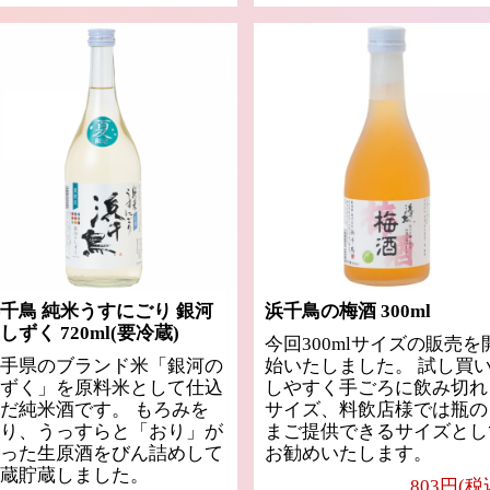
千鳥 純米うすにごり 銀河
浜千鳥の梅酒 300ml
しずく 720ml(要冷蔵)
今回300mlサイズの販売を
手県のブランド米「銀河の
始いたしました。 試し買
ずく」を原料米として仕込
しやすく手ごろに飲み切れ
だ純米酒です。 もろみを
サイズ、料飲店様では瓶の
り、うっすらと「おり」が
まご提供できるサイズとし
った生原酒をびん詰めして
お勧めいたします。
蔵貯蔵しました。
803円(税