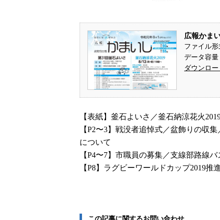
広報かまいし
ファイル形
データ容量： 
ダウンロー
【表紙】釜石よいさ／釜石納涼花火201
【P2〜3】戦没者追悼式／盆飾りの収
について
【P4〜7】市職員の募集／支線部路線
【P8】ラグビーワールドカップ2019推
この記事に関するお問い合わせ