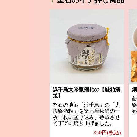
釜石のイチ押し商品
浜千鳥大吟醸酒粕の【鮭粕漬
銅
焼】
藤
釜石の地酒「浜千鳥」の「大
醸
吟醸酒粕」を釜石産秋鮭の一
め
枚一枚に塗り込み、熟成させ
て丁寧に焼き上げました。
350円(税込)