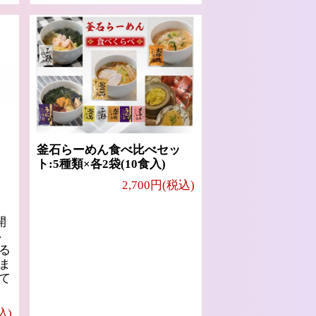
釜石らーめん食べ比べセッ
ト:5種類×各2袋(10食入)
2,700円(税込)
開
い
る
ま
て
込)