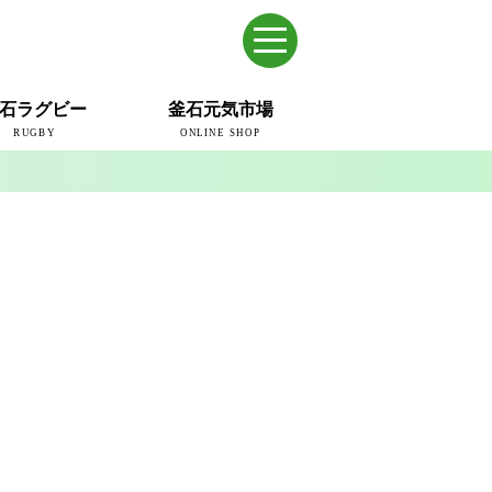
石ラグビー
釜石元気市場
RUGBY
ONLINE SHOP
のまち
ウェイブスRFC
ールドカップ2019
ム
ュー＆コラム