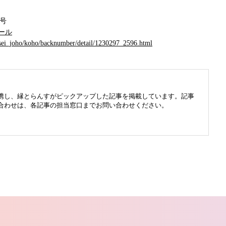
3号
ール
hisei_joho/koho/backnumber/detail/1230297_2596.html
携し、縁とらんすがピックアップした記事を掲載しています。記事
合わせは、各記事の担当窓口までお問い合わせください。