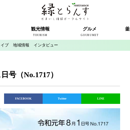
ト
観光情報
グルメ
釜
TOURISM
GOURUMET
カイブ
地域情報
インタビュー
近代製鉄発祥の地
観光スポット
宿泊情報
釜石情報交流センター
魚河岸テラス
うのすまい・トモス
根浜シーサイド
SL銀河
三陸鉄道
ミッフィーカフェかまいし
釜石ラーメン
タウンポート大町
市内の産直
おいしい釜石コレクション
ラグビー
釜石シー
ラグビーワ
スタジア
インタビ
日号（No.1717）
FACEBOOK
Twitter
LINE