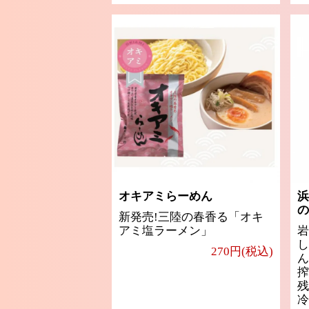
オキアミらーめん
浜
の
新発売!三陸の春香る「オキ
アミ塩ラーメン」
岩
し
270円(税込)
ん
搾
残
冷