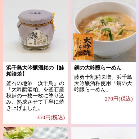
浜千鳥大吟醸酒粕の【鮭
銅の大吟醸らーめん
粕漬焼】
藤勇十割糀味噌、浜千鳥
釜石の地酒「浜千鳥」の
大吟醸酒粕使用「銅の大
「大吟醸酒粕」を釜石産
吟醸らーめん」
秋鮭の一枚一枚に塗り込
270円(税込)
み、熟成させて丁寧に焼
き上げました。
350円(税込)