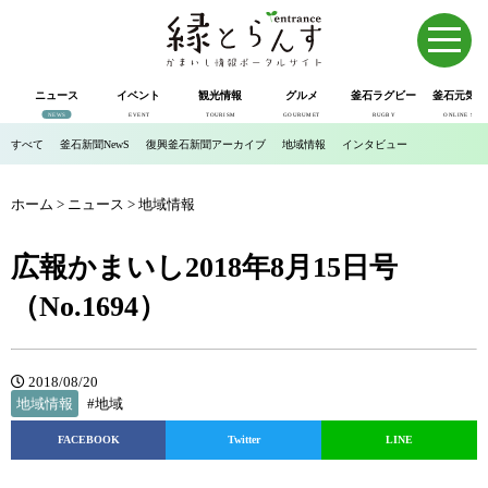
ニュース
イベント
観光情報
グルメ
釜石ラグビー
釜石元気市
NEWS
EVENT
TOURISM
GOURUMET
RUGBY
ONLINE SHOP
すべて
釜石新聞NewS
復興釜石新聞アーカイブ
地域情報
インタビュー
ホーム
>
ニュース
>
地域情報
広報かまいし2018年8月15日号
（No.1694）
2018/08/20
地域情報
#地域
FACEBOOK
Twitter
LINE