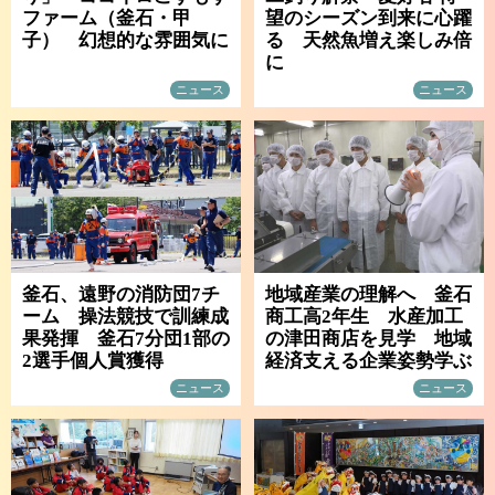
ファーム（釜石・甲
望のシーズン到来に心躍
子） 幻想的な雰囲気に
る 天然魚増え楽しみ倍
に
ニュース
ニュース
釜石、遠野の消防団7チ
地域産業の理解へ 釜石
ーム 操法競技で訓練成
商工高2年生 水産加工
果発揮 釜石7分団1部の
の津田商店を見学 地域
2選手個人賞獲得
経済支える企業姿勢学ぶ
ニュース
ニュース