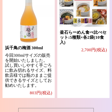
釜石らーめん食べ比べセ
ット:5種類×各2袋(10食
入)
浜千鳥の梅酒 300ml
2,700円(税込)
今回300mlサイズの販売
を開始いたしました。
試し買いしやすく手ごろ
に飲み切れるサイズ、料
飲店様では瓶のままご提
供できるサイズとしてお
勧めいたします。
803円(税込)