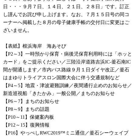
日・・・９月７日、１４日、２１日、２８日」です。訂正
し謹んでお詫び申し上げます。なお、７月１５日号の同コ
ーナーへ掲載した８月の母子健康手帳の交付日に変更はご
ざいません。
【表紙】根浜海岸 海あそび
【P2～3】一時預かり保育・病後児保育利用時には「ホッと
カード」をご提示ください／三陸沿岸道路吉浜IC-釜石南IC
間が開通します／市内バス路線９月１日ダイヤ改正／釜石
はまゆりトライアスロン国際大会に伴う交通規制など
【P4～5】地震・津波避難訓練／夜間通行止めのお知らせ／
新造巡視船「きたかみ」一般公開／まちのお知らせ
【P6～7】まちのお知らせ
【P8～9】まちの話題
【P10～11】保健案内板
【P12～15】復興情報
【P16】やっぺしRWC2019™ミニ通信／釜石シーウェイブ