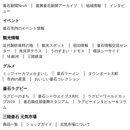
釜石新聞NewS
復興釜石新聞アーカイブ
地域情報
インタビ
ュー
イベント
釜石市内のイベント情報
観光情報
近代製鉄発祥の地
観光スポット
宿泊情報
釜石情報交流セン
ター
魚河岸テラス
うのすまい・トモス
根浜シーサイド
SL銀河
三陸鉄道
グルメ
ミッフィーカフェかまいし
釜石ラーメン
タウンポート大町
市内の産直
おいしい釜石コレクション
釜石ラグビー
ラグビーのまち
釜石シーウェイブスRFC
ラグビーワールドカッ
プ2019
釜石鵜住居復興スタジアム
ラグビーインタビュー＆コラ
ム
三陸釜石 元気市場
商品一覧
ショップガイド
元気市場について