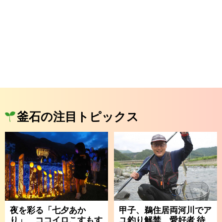
釜石の注目トピックス
夜を彩る「七夕あか
甲子、鵜住居両河川でア
り」 ココイロこすもす
ユ釣り解禁 愛好者 待