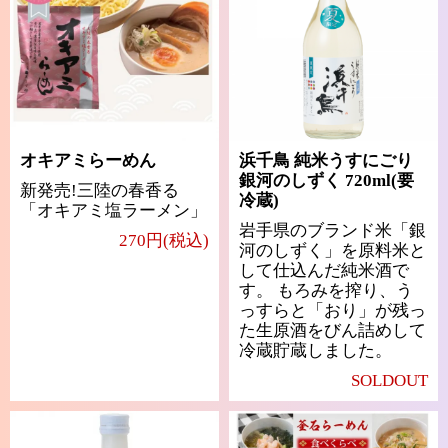
オキアミらーめん
浜千鳥 純米うすにごり
銀河のしずく 720ml(要
新発売!三陸の春香る
冷蔵)
「オキアミ塩ラーメン」
岩手県のブランド米「銀
270円(税込)
河のしずく」を原料米と
して仕込んだ純米酒で
す。 もろみを搾り、う
っすらと「おり」が残っ
た生原酒をびん詰めして
冷蔵貯蔵しました。
SOLDOUT