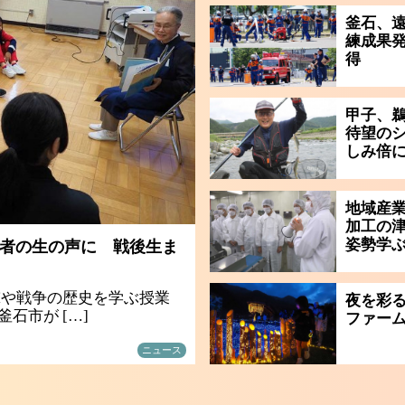
釜石、
練成果発
得
甲子、
待望の
しみ倍
地域産
加工の
姿勢学
者の生の声に 戦後生ま
撃や戦争の歴史を学ぶ授業
夜を彩
石市が […]
ファー
ニュース