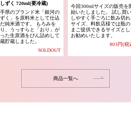
しずく 720ml(要冷蔵)
今回300mlサイズの販売を
手県のブランド米「銀河の
始いたしました。 試し買
ずく」を原料米として仕込
しやすく手ごろに飲み切れ
だ純米酒です。 もろみを
サイズ、料飲店様では瓶の
り、うっすらと「おり」が
まご提供できるサイズとし
った生原酒をびん詰めして
お勧めいたします。
蔵貯蔵しました。
803円(税
SOLDOUT
商品一覧へ