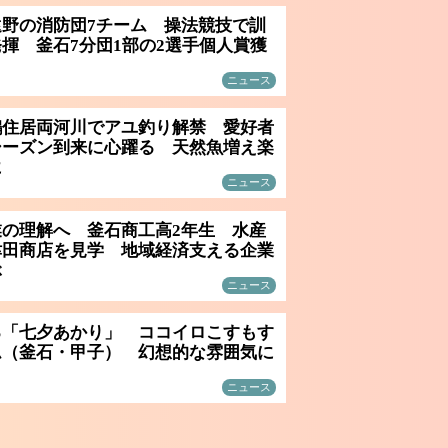
遠野の消防団7チーム 操法競技で訓
揮 釜石7分団1部の2選手個人賞獲
ニュース
鵜住居両河川でアユ釣り解禁 愛好者
シーズン到来に心躍る 天然魚増え楽
に
ニュース
業の理解へ 釜石商工高2年生 水産
津田商店を見学 地域経済支える企業
ぶ
ニュース
る「七夕あかり」 ココイロこすもす
ム（釜石・甲子） 幻想的な雰囲気に
ニュース