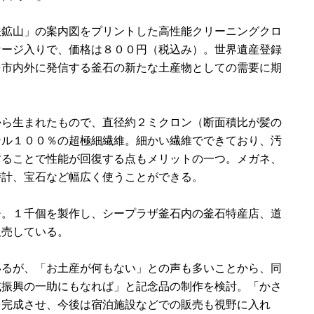
鉱山」の案内図をプリントした高性能クリーニングクロ
ケージ入りで、価格は８００円（税込み）。世界遺産登録
を市内外に発信する釜石の新たな土産物としての需要に期
ら生まれたもので、直径約２ミクロン（断面積比が髪の
テル１００％の超極細繊維。細かい繊維でできており、汚
することで性能が回復する点もメリットの一つ。メガネ、
時計、宝石など幅広く使うことができる。
チ。１千個を製作し、シープラザ釜石内の釜石特産店、道
販売している。
るが、「お土産が何もない」との声も多いことから、同
域振興の一助にもなれば」と記念品の制作を検討。「かさ
を完成させ、今後は宿泊施設などでの販売も視野に入れ