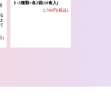
ト:5種類×各2袋(10食入)
開
い
2,700円(税込)
る
ま
て
込)