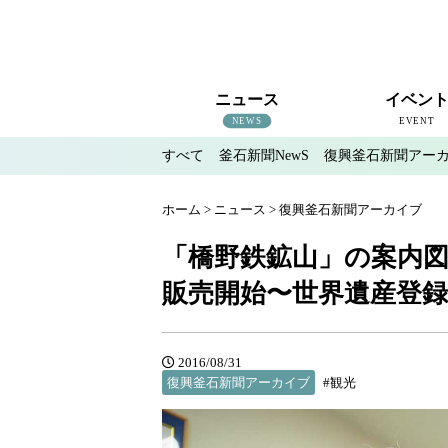
ニュース
イベン
NEWS
EVENT
すべて
釜石新聞NewS
復興釜石新聞アー
すべて
釜石新聞NewS
復興釜石新聞アーカイブ
地域情報
インタビュー
釜石のイベント情報
ホーム
>
ニュース
>
復興釜石新聞アーカイブ
「橋野鉄鉱山」の案内
販売開始〜世界遺産登
2016/08/31
復興釜石新聞アーカイブ
#観光