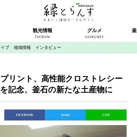
ト
観光情報
グルメ
釜
TOURISM
GOURUMET
カイブ
地域情報
インタビュー
近代製鉄発祥の地
観光スポット
宿泊情報
釜石情報交流センター
魚河岸テラス
うのすまい・トモス
根浜シーサイド
SL銀河
三陸鉄道
ミッフィーカフェかまいし
釜石ラーメン
タウンポート大町
市内の産直
おいしい釜石コレクション
ラグビー
釜石シー
ラグビーワ
スタジア
インタビ
図プリント、高性能クロストレシー
録を記念、釜石の新たな土産物に
FACEBOOK
Twitter
LINE