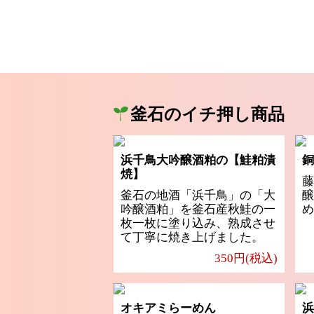
釜石のイチ押し商品
浜千鳥大吟醸酒粕の【鮭粕漬
銅
焼】
藤
釜石の地酒「浜千鳥」の「大
醸
吟醸酒粕」を釜石産秋鮭の一
め
枚一枚に塗り込み、熟成させ
て丁寧に焼き上げました。
350円(税込)
オキアミらーめん
浜