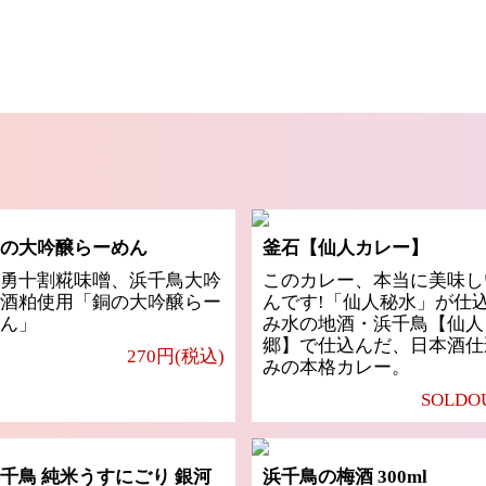
の大吟醸らーめん
釜石【仙人カレー】
勇十割糀味噌、浜千鳥大吟
このカレー、本当に美味し
酒粕使用「銅の大吟醸らー
んです!「仙人秘水」が仕
ん」
み水の地酒・浜千鳥【仙人
郷】で仕込んだ、日本酒仕
270円(税込)
みの本格カレー。
SOLDO
千鳥 純米うすにごり 銀河
浜千鳥の梅酒 300ml