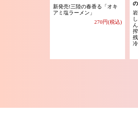
の
新発売!三陸の春香る「オキ
アミ塩ラーメン」
岩
し
270円(税込)
ん
搾
残
冷