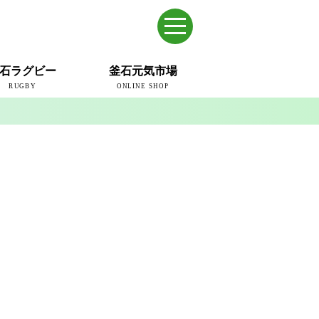
石ラグビー
釜石元気市場
RUGBY
ONLINE SHOP
のまち
ウェイブスRFC
ールドカップ2019
ム
ュー＆コラム