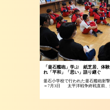
「釜石艦砲」学ぶ 紙芝居、体験
れ「平和」「思い」語り継ぐ
釜石小学校で行われた釜石艦砲射
＝7月3日 太平洋戦争終戦直前、釜