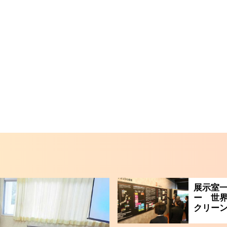
展示室一
ー 世
クリー