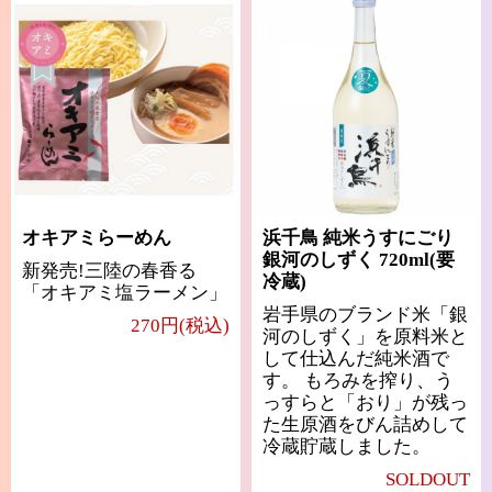
オキアミらーめん
浜千鳥 純米うすにごり
銀河のしずく 720ml(要
新発売!三陸の春香る
冷蔵)
「オキアミ塩ラーメン」
岩手県のブランド米「銀
270円(税込)
河のしずく」を原料米と
して仕込んだ純米酒で
す。 もろみを搾り、う
っすらと「おり」が残っ
た生原酒をびん詰めして
冷蔵貯蔵しました。
SOLDOUT