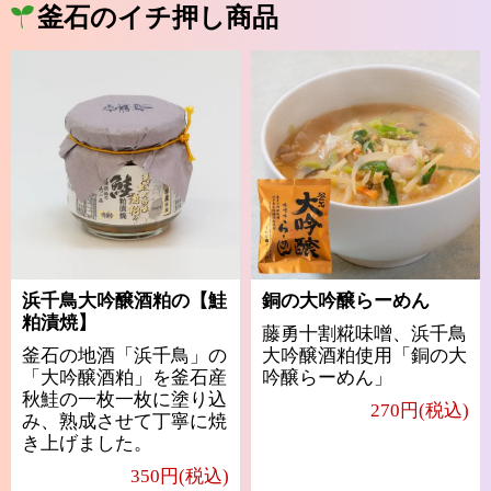
釜石のイチ押し商品
浜千鳥大吟醸酒粕の【鮭
銅の大吟醸らーめん
粕漬焼】
藤勇十割糀味噌、浜千鳥
釜石の地酒「浜千鳥」の
大吟醸酒粕使用「銅の大
「大吟醸酒粕」を釜石産
吟醸らーめん」
秋鮭の一枚一枚に塗り込
270円(税込)
み、熟成させて丁寧に焼
き上げました。
350円(税込)