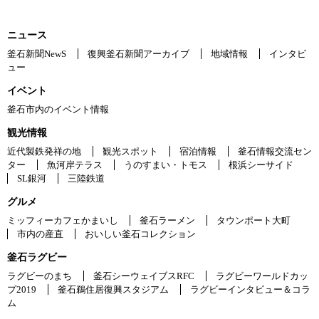
ニュース
釜石新聞NewS
復興釜石新聞アーカイブ
地域情報
インタビ
ュー
イベント
釜石市内のイベント情報
観光情報
近代製鉄発祥の地
観光スポット
宿泊情報
釜石情報交流セン
ター
魚河岸テラス
うのすまい・トモス
根浜シーサイド
SL銀河
三陸鉄道
グルメ
ミッフィーカフェかまいし
釜石ラーメン
タウンポート大町
市内の産直
おいしい釜石コレクション
釜石ラグビー
ラグビーのまち
釜石シーウェイブスRFC
ラグビーワールドカッ
プ2019
釜石鵜住居復興スタジアム
ラグビーインタビュー＆コラ
ム