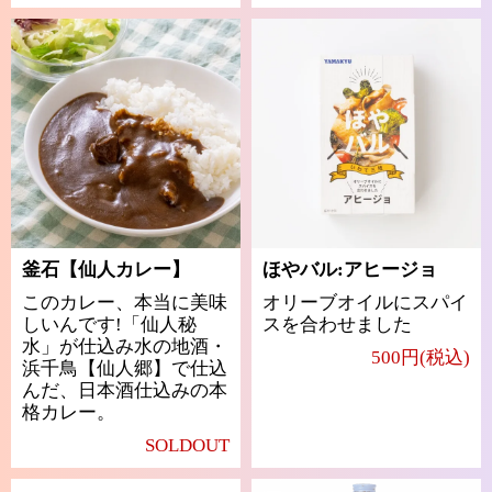
釜石【仙人カレー】
ほやバル:アヒージョ
このカレー、本当に美味
オリーブオイルにスパイ
しいんです!「仙人秘
スを合わせました
水」が仕込み水の地酒・
500円(税込)
浜千鳥【仙人郷】で仕込
んだ、日本酒仕込みの本
格カレー。
SOLDOUT