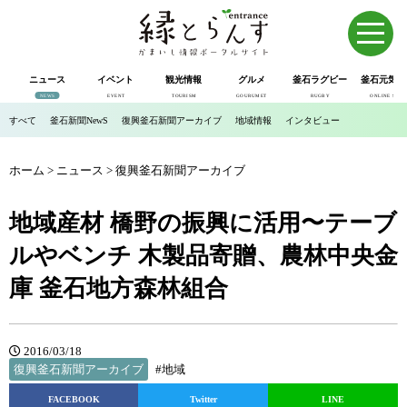
ニュース
イベント
観光情報
グルメ
釜石ラグビー
釜石元気市
NEWS
EVENT
TOURISM
GOURUMET
RUGBY
ONLINE SHOP
すべて
釜石新聞NewS
復興釜石新聞アーカイブ
地域情報
インタビュー
ホーム
>
ニュース
>
復興釜石新聞アーカイブ
地域産材 橋野の振興に活用〜テーブ
ルやベンチ 木製品寄贈、農林中央金
庫 釜石地方森林組合
2016/03/18
復興釜石新聞アーカイブ
#地域
FACEBOOK
Twitter
LINE