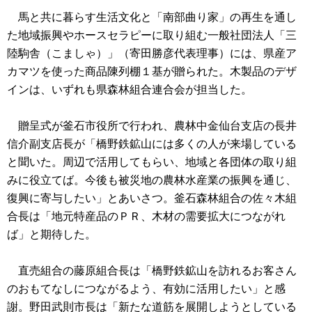
馬と共に暮らす生活文化と「南部曲り家」の再生を通し
た地域振興やホースセラピーに取り組む一般社団法人「三
陸駒舎（こましゃ）」（寄田勝彦代表理事）には、県産ア
カマツを使った商品陳列棚１基が贈られた。木製品のデザ
インは、いずれも県森林組合連合会が担当した。
贈呈式が釜石市役所で行われ、農林中金仙台支店の長井
信介副支店長が「橋野鉄鉱山には多くの人が来場している
と聞いた。周辺で活用してもらい、地域と各団体の取り組
みに役立てば。今後も被災地の農林水産業の振興を通じ、
復興に寄与したい」とあいさつ。釜石森林組合の佐々木組
合長は「地元特産品のＰＲ、木材の需要拡大につながれ
ば」と期待した。
直売組合の藤原組合長は「橋野鉄鉱山を訪れるお客さん
のおもてなしにつながるよう、有効に活用したい」と感
謝。野田武則市長は「新たな道筋を展開しようとしている