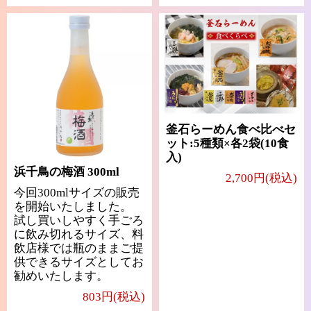
釜石らーめん食べ比べセ
ット:5種類×各2袋(10食
入)
浜千鳥の梅酒 300ml
2,700円(税込)
今回300mlサイズの販売
を開始いたしました。
試し買いしやすく手ごろ
に飲み切れるサイズ、料
飲店様では瓶のままご提
供できるサイズとしてお
勧めいたします。
803円(税込)