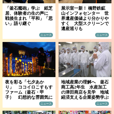
「釜石艦砲」学ぶ 紙芝
展示室一新！ 橋野鉄鉱
居、体験者の生の声に
山インフォセンター 世
戦後生まれ「平和」「思
界遺産価値より分かりや
い」語り継ぐ
すく 大型スクリーンで
遺産巡りも
ニュース
ニュース
夜を彩る「七夕あか
地域産業の理解へ 釜石
り」 ココイロこすもす
商工高2年生 水産加工
ファーム（釜石・甲
の津田商店を見学 地域
子） 幻想的な雰囲気に
経済支える企業姿勢学ぶ
ニュース
ニュース