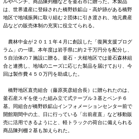
ルやベンチ、商品陳列棚などを釜石市に贈った。木製品
は、世界遺産に登録された橋野鉄鉱山・高炉跡がある橋野
地区で地域振興に取り組む２団体に引き渡され、地元農産
品などの販売体制の充実に役立てられる。
農林中金が２０１１年４月に創設した「復興支援プログ
ラム」の一環。本年度は岩手県に約２千万円分を配分し、
５自治体の７施設に贈る。釜石・大槌地区では釜石森林組
合と連携し、地域のニーズに応じた製品を届けており、今
回は製作費４５０万円を助成した。
橋野地区直売組合（藤原英彦組合長）に贈られたのは、
釜石産スギを使った組み立て式テーブル３基とベンチ６
基。同組合が橋野鉄鉱山インフォメーションセンター前で
開館期間中の土、日に行っている「出前産直」など移動販
売に活用できるようにと、軽トラックの荷台に備えられる
商品陳列棚２基も加えられた。