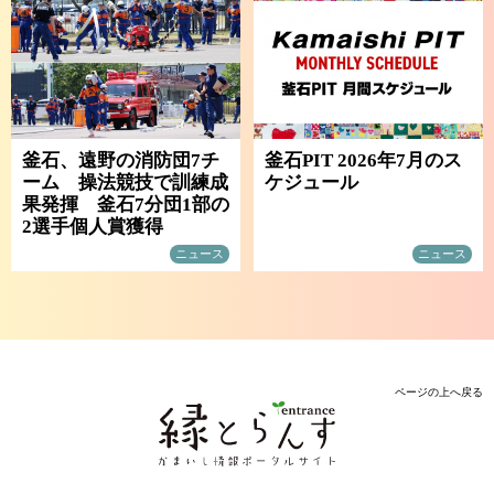
釜石、遠野の消防団7チ
釜石PIT 2026年7月のス
ーム 操法競技で訓練成
ケジュール
果発揮 釜石7分団1部の
2選手個人賞獲得
ニュース
ニュース
ページの上へ戻る