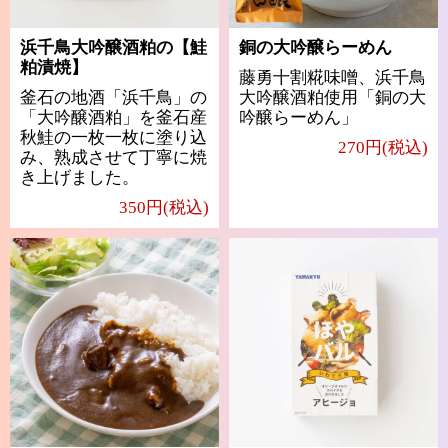
浜千鳥大吟醸酒粕の【鮭
銅の大吟醸らーめん
粕漬焼】
藤勇十割糀味噌、浜千鳥
釜石の地酒「浜千鳥」の
大吟醸酒粕使用「銅の大
「大吟醸酒粕」を釜石産
吟醸らーめん」
秋鮭の一枚一枚に塗り込
270円(税込)
み、熟成させて丁寧に焼
き上げました。
350円(税込)