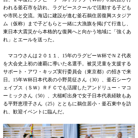
われる釜石市を訪れ、ラグビースクールで活動する子ども
や市民と交流。海辺に建設が進む釜石鵜住居復興スタジア
ム（仮称）まで子どもらと一緒に大漁旗を掲げて行進し、
東日本大震災から本格的な復興へと向かう地域に「強くあ
れ」とエールを送った。
マコウさんは２０１１、15年のラグビーＷ杯でＮＺ代表
を大会史上初の連覇に導いた名選手。被災児童を支援する
サポート・アワ・キッズ実行委員会（東京都）の招きで来
日。15年Ｗ杯日本代表の小野晃征さん（30）、釜石シーウ
ェイブス（ＳＷ）ＲＦＣでも活躍したアンドリュー・マコ
ーミックさん（50）、大槌町出身で女子日本代表経験もあ
る平野恵理子さん（25）とともに鵜住居小・釜石東中を訪
れ、歓迎イベントに臨んだ。