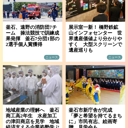
釜石、遠野の消防団7チ
展示室一新！ 橋野鉄鉱
ーム 操法競技で訓練成
山インフォセンター 世
果発揮 釜石7分団1部の
界遺産価値より分かりや
2選手個人賞獲得
すく 大型スクリーンで
遺産巡りも
ニュース
ニュース
地域産業の理解へ 釜石
釜石市新庁舎が完成
商工高2年生 水産加工
「夢と希望を持てるまち
の津田商店を見学 地域
に」市民有志、絵画寄
経済支える企業姿勢学ぶ
贈 見学会も