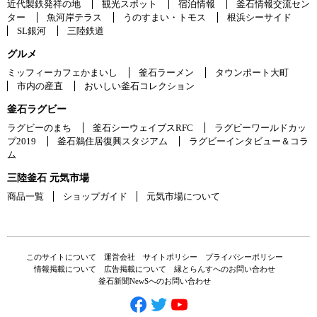
近代製鉄発祥の地
観光スポット
宿泊情報
釜石情報交流セン
ター
魚河岸テラス
うのすまい・トモス
根浜シーサイド
SL銀河
三陸鉄道
グルメ
ミッフィーカフェかまいし
釜石ラーメン
タウンポート大町
市内の産直
おいしい釜石コレクション
釜石ラグビー
ラグビーのまち
釜石シーウェイブスRFC
ラグビーワールドカッ
プ2019
釜石鵜住居復興スタジアム
ラグビーインタビュー＆コラ
ム
三陸釜石 元気市場
商品一覧
ショップガイド
元気市場について
このサイトについて
運営会社
サイトポリシー
プライバシーポリシー
情報掲載について
広告掲載について
縁とらんすへのお問い合わせ
釜石新聞NewSへのお問い合わせ