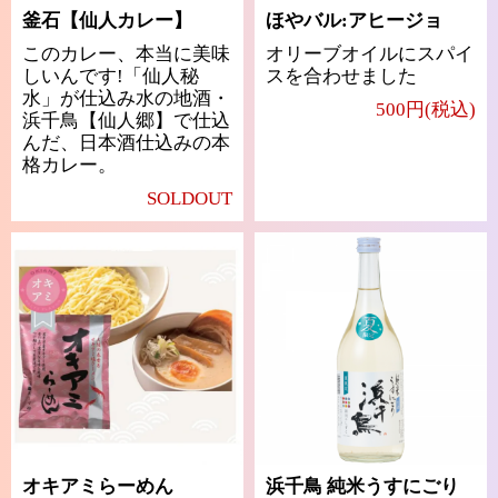
釜石【仙人カレー】
ほやバル:アヒージョ
このカレー、本当に美味
オリーブオイルにスパイ
しいんです!「仙人秘
スを合わせました
水」が仕込み水の地酒・
500円(税込)
浜千鳥【仙人郷】で仕込
んだ、日本酒仕込みの本
格カレー。
SOLDOUT
オキアミらーめん
浜千鳥 純米うすにごり