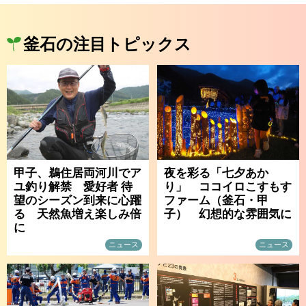
釜石の注目トピックス
甲子、鵜住居両河川でア
夜を彩る「七夕あか
ユ釣り解禁 愛好者 待
り」 ココイロこすもす
望のシーズン到来に心躍
ファーム（釜石・甲
る 天然魚増え楽しみ倍
子） 幻想的な雰囲気に
に
ニュース
ニュース