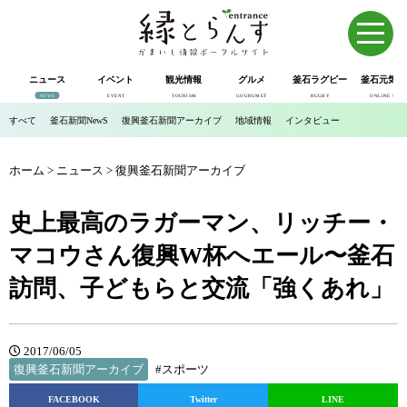
ニュース
イベント
観光情報
グルメ
釜石ラグビー
釜石元気市
NEWS
EVENT
TOURISM
GOURUMET
RUGBY
ONLINE SHOP
すべて
釜石新聞NewS
復興釜石新聞アーカイブ
地域情報
インタビュー
ホーム
>
ニュース
>
復興釜石新聞アーカイブ
史上最高のラガーマン、リッチー・
マコウさん復興W杯へエール〜釜石
訪問、子どもらと交流「強くあれ」
2017/06/05
復興釜石新聞アーカイブ
#スポーツ
FACEBOOK
Twitter
LINE