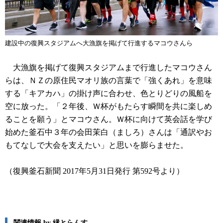
建設中の復興スタジアムへ大漁旗を掲げて行進するマコウさんら
大漁旗を掲げて復興スタジアムまで行進したマコウさん
らは、ＮＺの原住民マオリ族の言葉で「強くあれ」を意味
する「キアカハ」の掛け声に合わせ、色とりどりの風船を
空に放った。「２年後、Ｗ杯がもたらす瞬間を共に楽しめ
ることを願う」とマコウさん。Ｗ杯に向けて英会話を学び
始めた釜石中３年の会田茉白（ましろ）さんは「通訳やお
もてなしで大会を支えたい」と思いを膨らませた。
（復興釜石新聞 2017年5月31日発行 第592号より）
関連情報 by 縁とらんす