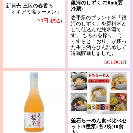
銀河のしずく 720ml(要
新発売!三陸の春香る
冷蔵)
「オキアミ塩ラーメン」
岩手県のブランド米「銀
270円(税込)
河のしずく」を原料米と
して仕込んだ純米酒で
す。 もろみを搾り、う
っすらと「おり」が残っ
た生原酒をびん詰めして
冷蔵貯蔵しました。
SOLDOUT
釜石らーめん食べ比べセ
ット:5種類×各2袋(10食
入)