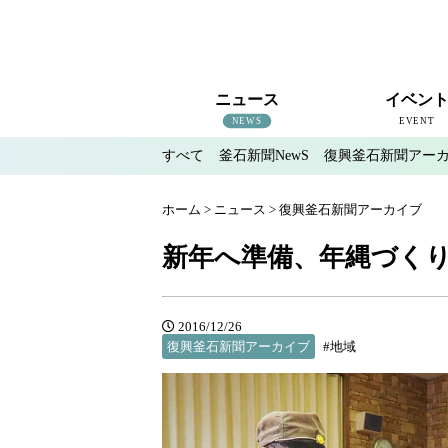
ニュース
イベン
NEWS
EVENT
すべて
釜石新聞NewS
復興釜石新聞アー
すべて
釜石新聞NewS
復興釜石新聞アーカイブ
地域情報
インタビュー
釜石のイベント情報
ホーム
>
ニュース
>
復興釜石新聞アーカイブ
新年へ準備、年縄づく
2016/12/26
復興釜石新聞アーカイブ
#地域