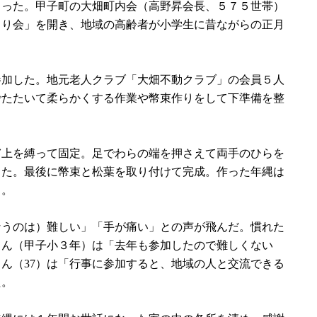
った。甲子町の大畑町内会（高野昇会長、５７５世帯）
くり会」を開き、地域の高齢者が小学生に昔ながらの正月
参加した。地元老人クラブ「大畑不動クラブ」の会員５人
でたたいて柔らかくする作業や幣束作りをして下準備を整
㌢上を縛って固定。足でわらの端を押さえて両手のひらを
した。最後に幣束と松葉を取り付けて完成。作った年縄は
る。
うのは）難しい」「手が痛い」との声が飛んだ。慣れた
さん（甲子小３年）は「去年も参加したので難しくない
ん（37）は「行事に参加すると、地域の人と交流できる
た。