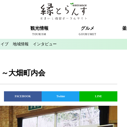
ト
観光情報
グルメ
釜
TOURISM
GOURUMET
カイブ
地域情報
インタビュー
近代製鉄発祥の地
観光スポット
宿泊情報
釜石情報交流センター
魚河岸テラス
うのすまい・トモス
根浜シーサイド
SL銀河
三陸鉄道
ミッフィーカフェかまいし
釜石ラーメン
タウンポート大町
市内の産直
おいしい釜石コレクション
ラグビー
釜石シー
ラグビーワ
スタジア
インタビ
り～大畑町内会
FACEBOOK
Twitter
LINE