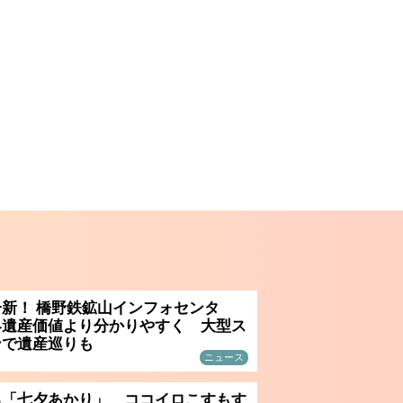
新！ 橋野鉄鉱山インフォセンタ
界遺産価値より分かりやすく 大型ス
ンで遺産巡りも
ニュース
る「七夕あかり」 ココイロこすもす