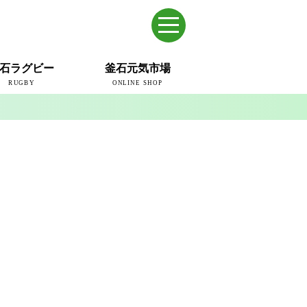
石ラグビー
釜石元気市場
RUGBY
ONLINE SHOP
のまち
ウェイブスRFC
ールドカップ2019
ム
ュー＆コラム