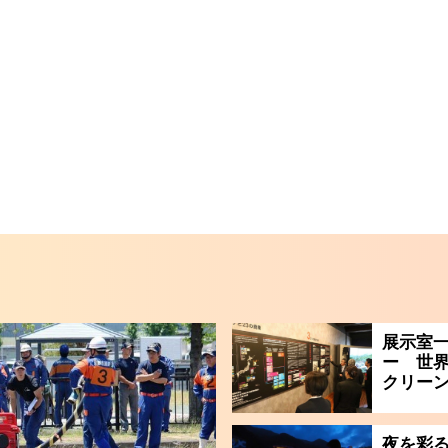
展示室一
ー 世
クリー
夜を彩