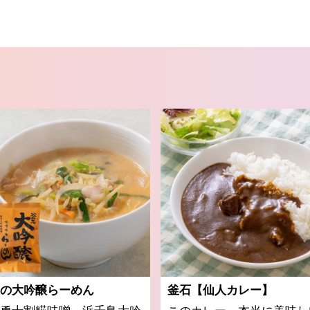
の大吟醸らーめん
釜石【仙人カレー】