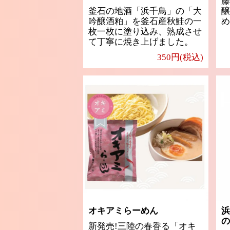
藤
釜石の地酒「浜千鳥」の「大
醸
吟醸酒粕」を釜石産秋鮭の一
め
枚一枚に塗り込み、熟成させ
て丁寧に焼き上げました。
350円(税込)
オキアミらーめん
浜
の
新発売!三陸の春香る「オキ