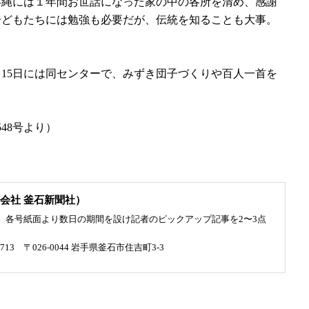
年縄には１年間お世話になった家の中の各所を清め、感謝
子どもたちには勉強も必要だが、伝統を知ることも大事。
。
15日には同センターで、みずき団子づくりや百人一首を
548号より）
会社 釜石新聞社）
、各号紙面より数日の期間を設け記者のピックアップ記事を2〜3点
4713 〒026-0044 岩手県釜石市住吉町3-3