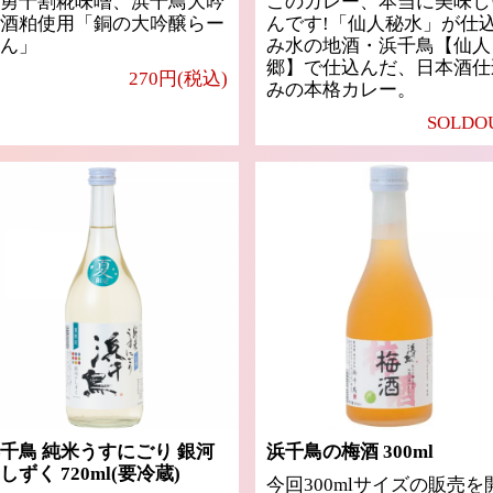
勇十割糀味噌、浜千鳥大吟
このカレー、本当に美味し
酒粕使用「銅の大吟醸らー
んです!「仙人秘水」が仕
ん」
み水の地酒・浜千鳥【仙人
郷】で仕込んだ、日本酒仕
270円(税込)
みの本格カレー。
SOLDO
千鳥 純米うすにごり 銀河
浜千鳥の梅酒 300ml
しずく 720ml(要冷蔵)
今回300mlサイズの販売を