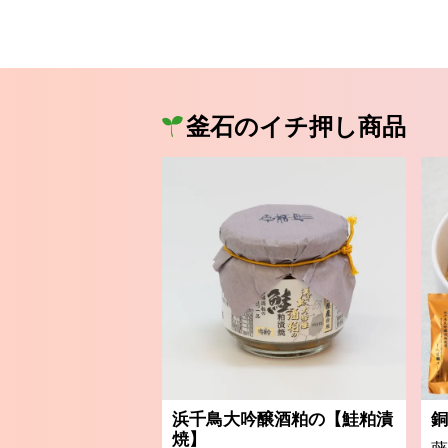
釜石のイチ押し商品
浜千鳥大吟醸酒粕の【鮭粕漬
銅
焼】