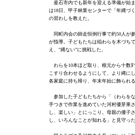
釜石市内でも新年を迎える準備が始ま
は18日、甲子林業センターで「年縄づ
の習わしを教えた。
同町内会の師走恒例行事で約50人が
が指導。子どもたちは稲わらを木づち
え、”縄ない”に挑戦した。
わらを10本ほど取り、根元から十数
こすり合わせるようにして、より縄に
各家庭に持ち帰り、年末年始に飾られ
参加した子どもたちから「（わらをな
手つきで作業を進めていた河村優芽果
し、楽しい」とにっこり。母親の優子さ
し、いろんなことが知れる」と見守っ