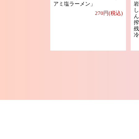
アミ塩ラーメン」
岩
し
270円(税込)
ん
搾
残
冷