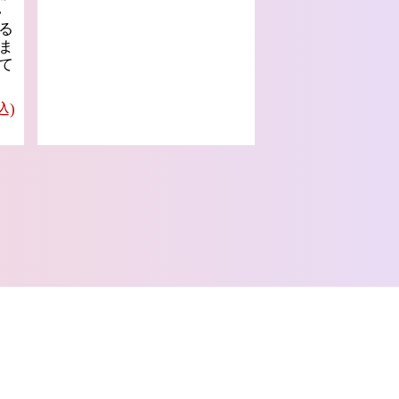
い
る
ま
て
込)