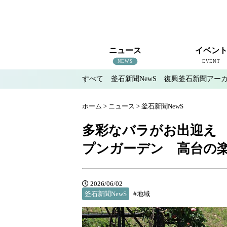
ニュース
イベン
NEWS
EVENT
すべて
釜石新聞NewS
復興釜石新聞アー
すべて
釜石新聞NewS
復興釜石新聞アーカイブ
地域情報
インタビュー
釜石のイベント情報
ホーム
>
ニュース
>
釜石新聞NewS
多彩なバラがお出迎え 
プンガーデン 高台の
2026/06/02
釜石新聞NewS
#地域