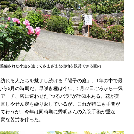
整備された小道を通ってさまざまな植物を観賞できる園内
訪れる人たちを魅了し続ける「陽子の庭」。1年の中で最
から6月の時期だ。早咲き種は今年、5月27日ごろから一気
アーチ、塔に這わせた“つるバラ”が計60本ある。花が美
き直しやせん定を繰り返しているが、これが特にも手間が
けて行うが、今年は同時期に秀明さんの入院手術が重な
大変な苦労を伴った。