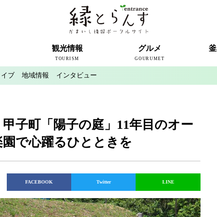
ト
観光情報
グルメ
釜
TOURISM
GOURUMET
カイブ
地域情報
インタビュー
近代製鉄発祥の地
観光スポット
宿泊情報
釜石情報交流センター
魚河岸テラス
うのすまい・トモス
根浜シーサイド
SL銀河
三陸鉄道
ミッフィーカフェかまいし
釜石ラーメン
タウンポート大町
市内の産直
おいしい釜石コレクション
ラグビー
釜石シー
ラグビーワ
スタジア
インタビ
甲子町「陽子の庭」11年目のオー
楽園で心躍るひとときを
FACEBOOK
Twitter
LINE