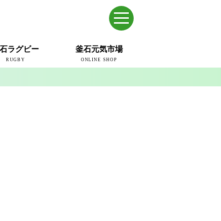
石ラグビー
釜石元気市場
RUGBY
ONLINE SHOP
のまち
ウェイブスRFC
ールドカップ2019
ム
ュー＆コラム