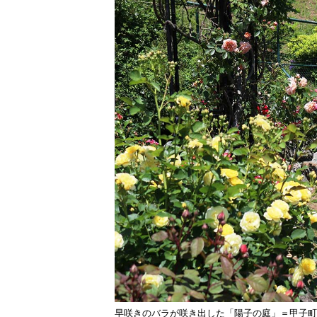
早咲きのバラが咲き出した「陽子の庭」＝甲子町洞