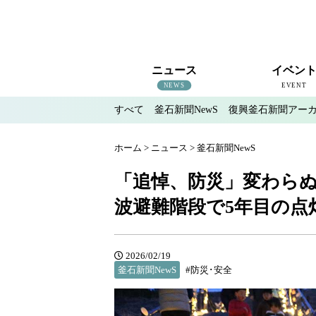
ニュース
イベン
NEWS
EVENT
すべて
釜石新聞NewS
復興釜石新聞アー
すべて
釜石新聞NewS
復興釜石新聞アーカイブ
地域情報
インタビュー
釜石のイベント情報
ホーム
>
ニュース
>
釜石新聞NewS
「追悼、防災」変わらぬ
波避難階段で5年目の点
2026/02/19
釜石新聞NewS
#防災･安全