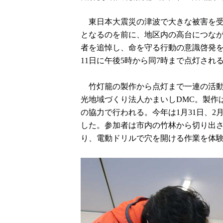
東日本大震災の津波で大きな被害を受け
となるのを前に、地区内の高台につな
者を追悼し、命を守る行動の意識啓発を
11日に午後5時から同7時まで点灯され
竹灯籠の製作から点灯まで一連の活動
光地域づくり法人かまいしDMC。製作
の協力で行われる。今年は1月31日、
した。参加者は市内の竹林から切り出
り、電動ドリルで穴を開ける作業を体