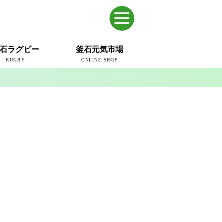
石ラグビー
釜石元気市場
RUGBY
ONLINE SHOP
のまち
ウェイブスRFC
ールドカップ2019
ム
ュー＆コラム