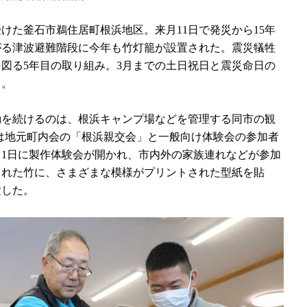
た釜石市鵜住居町根浜地区。来月11日で発災から15年
がる津波避難階段に今年も竹灯籠が設置された。震災犠牲
図る5年目の取り組み。3月までの土日祝日と震災命日の
る。
を続けるのは、根浜キャンプ場などを管理する同市の観
は地元町内会の「根浜親交会」と一般向け体験会の参加者
2月1日に製作体験会が開かれ、市内外の家族連れなどが参加
された竹に、さまざまな模様がプリントされた型紙を貼
験した。