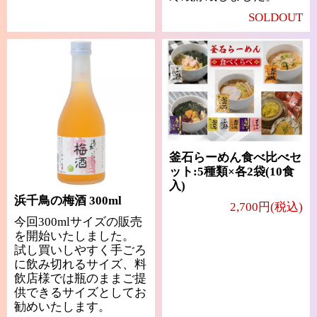
SOLDOUT
釜石らーめん食べ比べセ
ット:5種類×各2袋(10食
入)
浜千鳥の梅酒 300ml
2,700円(税込)
今回300mlサイズの販売
を開始いたしました。
試し買いしやすく手ごろ
に飲み切れるサイズ、料
飲店様では瓶のままご提
供できるサイズとしてお
勧めいたします。