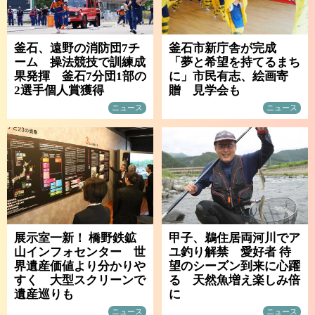
釜石、遠野の消防団7チ
釜石市新庁舎が完成
ーム 操法競技で訓練成
「夢と希望を持てるまち
果発揮 釜石7分団1部の
に」市民有志、絵画寄
2選手個人賞獲得
贈 見学会も
ニュース
ニュース
展示室一新！ 橋野鉄鉱
甲子、鵜住居両河川でア
山インフォセンター 世
ユ釣り解禁 愛好者 待
界遺産価値より分かりや
望のシーズン到来に心躍
すく 大型スクリーンで
る 天然魚増え楽しみ倍
遺産巡りも
に
ニュース
ニュース