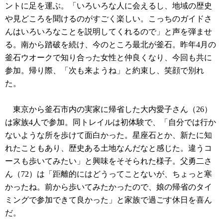
ントに足を運ぶ。「いろいろな人に会えるし、地域の歴史
や見どころを聞けるのがすごく楽しい。こっちのガイドさ
んはいろいろなことを説明してくれるので」と声を弾ませ
る。南から踏破を続け、今のところ最北が釜石。昨年4月の
釜石ウオークで知り合った女性と仲良くなり、今回も共に
参加。帰り際、「次も来ようね」と約束し、笑顔で別れ
た。
東京から釜石市内の実家に帰省した大内愛子さん（26）
は家族4人で参加。同トレイルは初体験で、「自分では行か
ないような所を歩けて面白かった。星座石とか、新たに知
れたこともあり、歴史ある土地なんだなと感じた。違うコ
ースも歩いてみたい」と興味をそそられた様子。父勇二さ
ん（72）は「距離的にはどうってことないが、ちょっと寒
かったね。前から歩いてみたかったので、娘の帰省のタイ
ミングで参加できて良かった」と家族で過ごす休日を喜ん
だ。