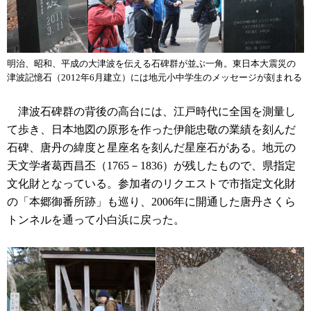
明治、昭和、平成の大津波を伝える石碑群が並ぶ一角。東日本大震災の
津波記憶石（2012年6月建立）には地元小中学生のメッセージが刻まれる
津波石碑群の背後の高台には、江戸時代に全国を測量し
て歩き、日本地図の原形を作った伊能忠敬の業績を刻んだ
石碑、唐丹の緯度と星座名を刻んだ星座石がある。地元の
天文学者葛西昌丕（1765－1836）が残したもので、県指定
文化財となっている。参加者のリクエストで市指定文化財
の「本郷御番所跡」も巡り、2006年に開通した唐丹さくら
トンネルを通って小白浜に戻った。