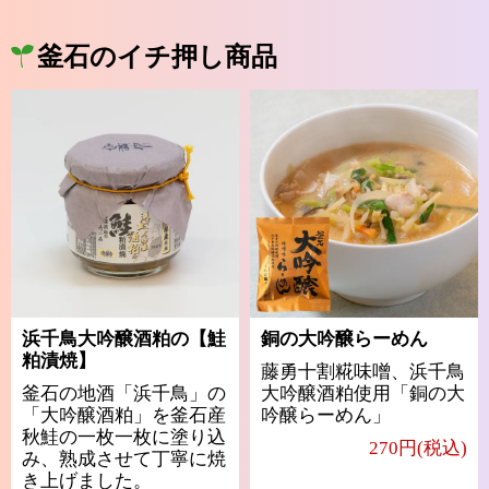
釜石のイチ押し商品
浜千鳥大吟醸酒粕の【鮭
銅の大吟醸らーめん
粕漬焼】
藤勇十割糀味噌、浜千鳥
釜石の地酒「浜千鳥」の
大吟醸酒粕使用「銅の大
「大吟醸酒粕」を釜石産
吟醸らーめん」
秋鮭の一枚一枚に塗り込
270円(税込)
み、熟成させて丁寧に焼
き上げました。