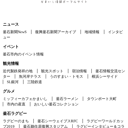
ニュース
釜石新聞NewS
復興釜石新聞アーカイブ
地域情報
インタビ
ュー
イベント
釜石市内のイベント情報
観光情報
近代製鉄発祥の地
観光スポット
宿泊情報
釜石情報交流セン
ター
魚河岸テラス
うのすまい・トモス
根浜シーサイド
SL銀河
三陸鉄道
グルメ
ミッフィーカフェかまいし
釜石ラーメン
タウンポート大町
市内の産直
おいしい釜石コレクション
釜石ラグビー
ラグビーのまち
釜石シーウェイブスRFC
ラグビーワールドカッ
プ2019
釜石鵜住居復興スタジアム
ラグビーインタビュー＆コラ