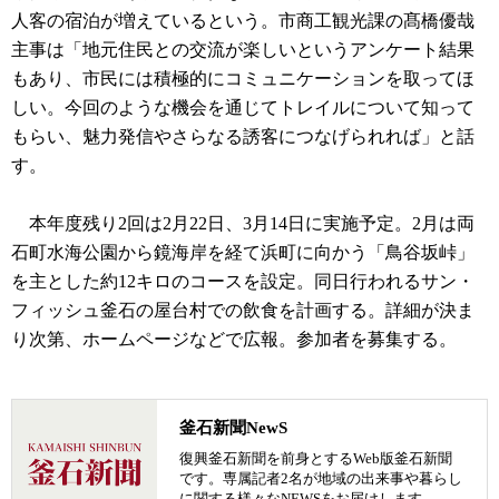
人客の宿泊が増えているという。市商工観光課の髙橋優哉
主事は「地元住民との交流が楽しいというアンケート結果
もあり、市民には積極的にコミュニケーションを取ってほ
しい。今回のような機会を通じてトレイルについて知って
もらい、魅力発信やさらなる誘客につなげられれば」と話
す。
本年度残り2回は2月22日、3月14日に実施予定。2月は両
石町水海公園から鏡海岸を経て浜町に向かう「鳥谷坂峠」
を主とした約12キロのコースを設定。同日行われるサン・
フィッシュ釜石の屋台村での飲食を計画する。詳細が決ま
り次第、ホームページなどで広報。参加者を募集する。
釜石新聞NewS
復興釜石新聞を前身とするWeb版釜石新聞
です。専属記者2名が地域の出来事や暮らし
に関する様々なNEWSをお届けします。