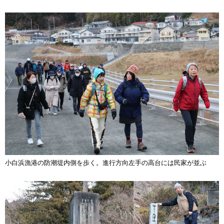
小白浜漁港の防潮堤内側を歩く。進行方向左手の高台には民家が並ぶ