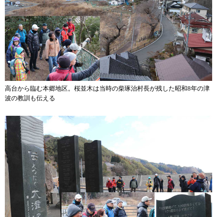
高台から臨む本郷地区。桜並木は当時の柴琢治村長が残した昭和8年の津
波の教訓も伝える