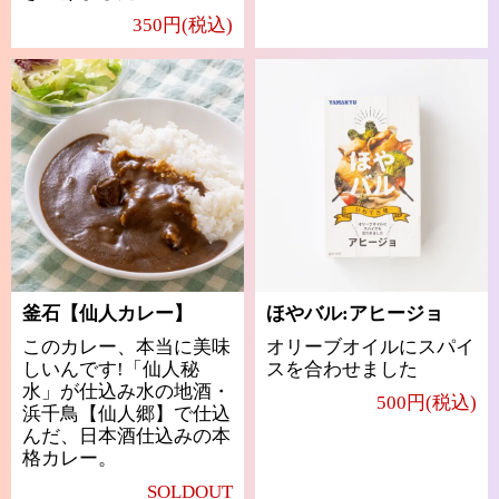
350円(税込)
釜石【仙人カレー】
ほやバル:アヒージョ
このカレー、本当に美味
オリーブオイルにスパイ
しいんです!「仙人秘
スを合わせました
水」が仕込み水の地酒・
500円(税込)
浜千鳥【仙人郷】で仕込
んだ、日本酒仕込みの本
格カレー。
SOLDOUT