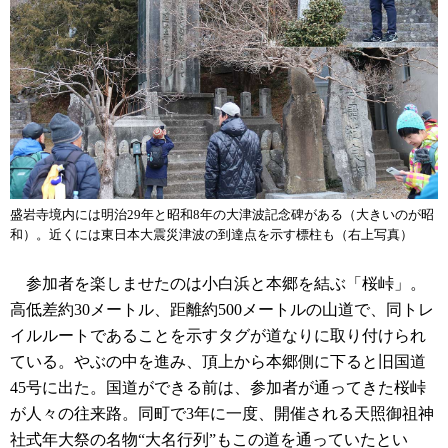
盛岩寺境内には明治29年と昭和8年の大津波記念碑がある（大きいのが昭
和）。近くには東日本大震災津波の到達点を示す標柱も（右上写真）
参加者を楽しませたのは小白浜と本郷を結ぶ「桜峠」。
高低差約30メートル、距離約500メートルの山道で、同トレ
イルルートであることを示すタグが道なりに取り付けられ
ている。やぶの中を進み、頂上から本郷側に下ると旧国道
45号に出た。国道ができる前は、参加者が通ってきた桜峠
が人々の往来路。同町で3年に一度、開催される天照御祖神
社式年大祭の名物“大名行列”もこの道を通っていたとい