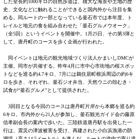
した全長約1000キロの自然歩道は、雄大な海景や土地の歴
史、文化などに触れることができると国内外から注目を集
める。同ルートの一部となっている釜石市では本年度、ト
レイルと地元の食を組み合わせた「釜石グルメウオーク」
（全5回）というイベントを開催中。1月25日、その第3弾と
して、唐丹町のコースを歩く企画が行われた。
同イベントは地元の観光地域づくり法人かまいしDMCが
主催。同市が共催する。昨年4月に市中心市街地の桜スポッ
トなどを巡る約4.7キロ、7月には鵜住居町根浜周辺の約6キ
ロを歩き、それぞれ、釜石ジオ弁当、天然ウニの殻むき・
試食が“釜石グルメ”として提供された。
3回目となる今回のコースは唐丹町片岸から本郷を巡る約
6キロ。市内外から21人が参加し、釜石観光ガイド会の藤原
信孝副会長の案内で歩いた。三陸鉄道唐丹駅を出発した一
行は、震災の津波被害を受け、再建された小白浜漁港の防
潮堤（高さ14.5メートル）を進んだ。ルートの途中で寄り道