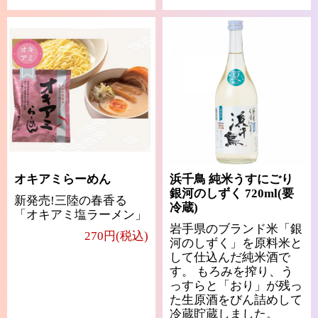
オキアミらーめん
浜千鳥 純米うすにごり
銀河のしずく 720ml(要
新発売!三陸の春香る
冷蔵)
「オキアミ塩ラーメン」
岩手県のブランド米「銀
270円(税込)
河のしずく」を原料米と
して仕込んだ純米酒で
す。 もろみを搾り、う
っすらと「おり」が残っ
た生原酒をびん詰めして
冷蔵貯蔵しました。