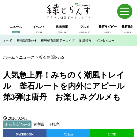
ニュース
イベント
観光情報
グルメ
釜石ラグビー
釜石元気市
NEWS
EVENT
TOURISM
GOURUMET
RUGBY
ONLINE SHOP
すべて
釜石新聞NewS
復興釜石新聞アーカイブ
地域情報
インタビュー
ホーム
>
ニュース
>
釜石新聞NewS
人気急上昇！みちのく潮風トレイ
ル 釜石ルートを内外にアピール
第3弾は唐丹 お楽しみグルメも
2026/02/03
釜石新聞NewS
#地域
#観光
FACEBOOK
Twitter
LINE