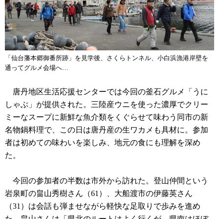
「仙台藩本郷御番所跡」を見学後、さくらトンネル、小白浜漁港岸壁を
通ってグルメ会場へ…
唐丹地区生活応援センターでは今回の釜石グルメ「うに
しゃぶ」が提供された。三陸産ウニを使った濃厚でクリー
ミーなスープに新鮮な魚介類をくぐらせて味わう同市の新
名物鍋料理で、この日は唐丹産の生ワカメも具材に。参加
者は初めての味わいを楽しみ、地元の食にも理解を深め
た。
今回の参加者の半数は市外から訪れた。登山仲間という
岩泉町の畠山秀樹さん（61）、大船渡市の伊藤英さん
（31）は会話も弾ませながら軽快な足取りで歩みを進め
た。畠山さんは「県北のルートはよく行くが、県南はほぼ