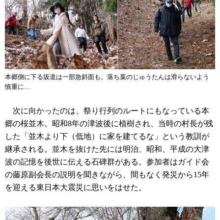
本郷側に下る坂道は一部急斜面も。落ち葉のじゅうたんは滑らないよう
慎重に…
次に向かったのは、祭り行列のルートにもなっている本
郷の桜並木。昭和8年の津波後に植樹され、当時の村長が残
した「並木より下（低地）に家を建てるな」という教訓が
継承される。並木を抜けた先には明治、昭和、平成の大津
波の記憶を後世に伝える石碑群がある。参加者はガイド会
の藤原副会長の説明を聞きながら、間もなく発災から15年
を迎える東日本大震災に思いをはせた。