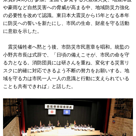
や豪雨など自然災害への脅威が高まる中、地域防災力強化
の必要性を改めて認識。東日本大震災から15年となる本年
に防災への誓いを新たにし、市民の生命、財産を守る活動
に意欲を示した。
震災犠牲者へ黙とう後、市防災市民憲章を唱和。統監の
小野共市長は式辞で、「日頃の備えこそが、市民の命を守
る力となる。消防団員には研さんを重ね、変化する災害リ
スクに的確に対応できるよう不断の努力をお願いする。地
域を守る力は市民一人一人の意識と行動に支えられている
ことも共有できれば」と話した。