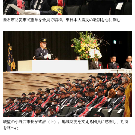
釜石市防災市民憲章を全員で唱和。東日本大震災の教訓を心に刻む
統監の小野共市長が式辞（上）。地域防災を支える団員に感謝し、期待
を述べた