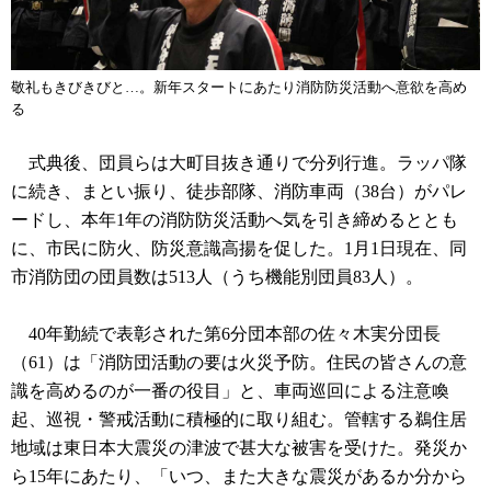
敬礼もきびきびと…。新年スタートにあたり消防防災活動へ意欲を高め
る
式典後、団員らは大町目抜き通りで分列行進。ラッパ隊
に続き、まとい振り、徒歩部隊、消防車両（38台）がパレ
ードし、本年1年の消防防災活動へ気を引き締めるととも
に、市民に防火、防災意識高揚を促した。1月1日現在、同
市消防団の団員数は513人（うち機能別団員83人）。
40年勤続で表彰された第6分団本部の佐々木実分団長
（61）は「消防団活動の要は火災予防。住民の皆さんの意
識を高めるのが一番の役目」と、車両巡回による注意喚
起、巡視・警戒活動に積極的に取り組む。管轄する鵜住居
地域は東日本大震災の津波で甚大な被害を受けた。発災か
ら15年にあたり、「いつ、また大きな震災があるか分から