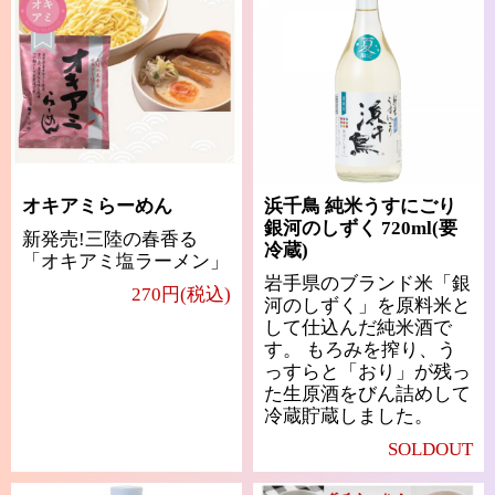
オキアミらーめん
浜千鳥 純米うすにごり
銀河のしずく 720ml(要
新発売!三陸の春香る
冷蔵)
「オキアミ塩ラーメン」
岩手県のブランド米「銀
270円(税込)
河のしずく」を原料米と
して仕込んだ純米酒で
す。 もろみを搾り、う
っすらと「おり」が残っ
た生原酒をびん詰めして
冷蔵貯蔵しました。
SOLDOUT