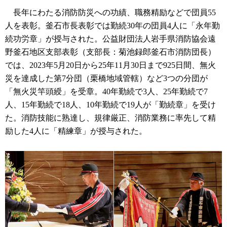
長年にわたる消防防災への功績、職務精励などで団員55
人を表彰。釜石市長表彰では勤続30年の団員4人に「永年勤
続功労章」が授与された。公益財団法人岩手県消防協会遠
野釜石地区支部表彰（支部長：菊池録郎釜石市消防団長）
では、2023年5月20日から25年11月30日まで925日間、無火
災を達成した第7分団（栗橋地域管轄）など3つの分団が
「無火災竿頭綬」を受章。40年勤続で3人、25年勤続で7
人、15年勤続で18人、10年勤続で19人が「勤続章」を受け
た。消防技能に熟達し、規律厳正、消防業務に率先して精
励した4人に「精練章」が授与された。