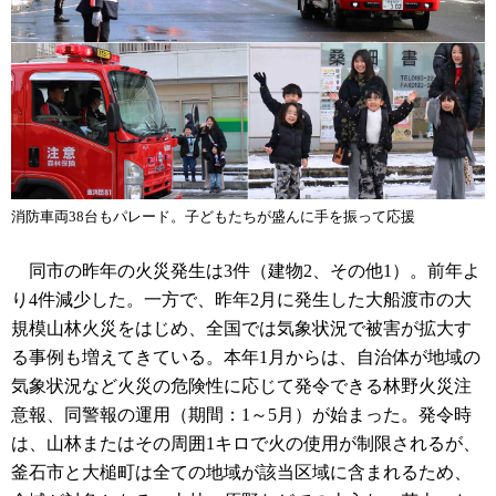
消防車両38台もパレード。子どもたちが盛んに手を振って応援
同市の昨年の火災発生は3件（建物2、その他1）。前年よ
り4件減少した。一方で、昨年2月に発生した大船渡市の大
規模山林火災をはじめ、全国では気象状況で被害が拡大す
る事例も増えてきている。本年1月からは、自治体が地域の
気象状況など火災の危険性に応じて発令できる林野火災注
意報、同警報の運用（期間：1～5月）が始まった。発令時
は、山林またはその周囲1キロで火の使用が制限されるが、
釜石市と大槌町は全ての地域が該当区域に含まれるため、