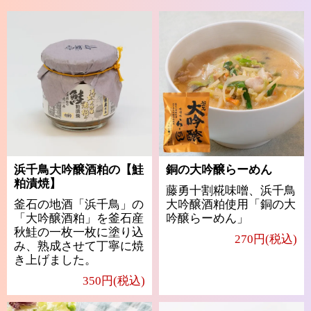
浜千鳥大吟醸酒粕の【鮭
銅の大吟醸らーめん
粕漬焼】
藤勇十割糀味噌、浜千鳥
釜石の地酒「浜千鳥」の
大吟醸酒粕使用「銅の大
「大吟醸酒粕」を釜石産
吟醸らーめん」
秋鮭の一枚一枚に塗り込
270円(税込)
み、熟成させて丁寧に焼
き上げました。
350円(税込)