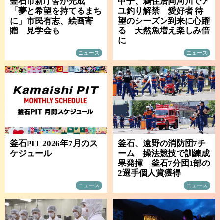
釜石市新庁舎が完成
甲子、鵜住居両河川でア
「夢と希望を持てるまち
ユ釣り解禁 愛好者 待
に」市民有志、絵画寄
望のシーズン到来に心躍
贈 見学会も
る 天然魚増え楽しみ倍
に
ニュース
ニュース
釜石PIT 2026年7月のス
釜石、遠野の消防団7チ
ケジュール
ーム 操法競技で訓練成
果発揮 釜石7分団1部の
2選手個人賞獲得
ニュース
ニュース