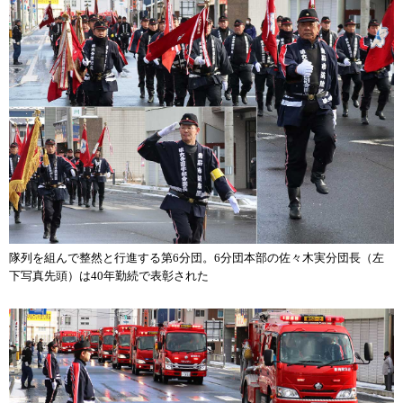
隊列を組んで整然と行進する第6分団。6分団本部の佐々木実分団長（左
下写真先頭）は40年勤続で表彰された