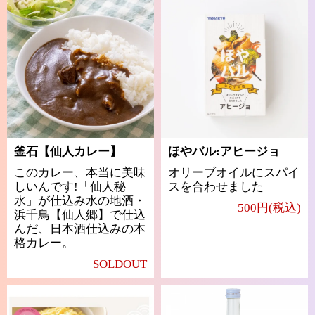
釜石【仙人カレー】
ほやバル:アヒージョ
このカレー、本当に美味
オリーブオイルにスパイ
しいんです!「仙人秘
スを合わせました
水」が仕込み水の地酒・
500円(税込)
浜千鳥【仙人郷】で仕込
んだ、日本酒仕込みの本
格カレー。
SOLDOUT