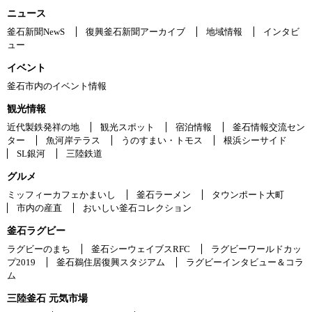
ニュース
釜石新聞NewS
復興釜石新聞アーカイブ
地域情報
インタビ
ュー
イベント
釜石市内のイベント情報
観光情報
近代製鉄発祥の地
観光スポット
宿泊情報
釜石情報交流セン
ター
魚河岸テラス
うのすまい・トモス
根浜シーサイド
SL銀河
三陸鉄道
グルメ
ミッフィーカフェかまいし
釜石ラーメン
タウンポート大町
市内の産直
おいしい釜石コレクション
釜石ラグビー
ラグビーのまち
釜石シーウェイブスRFC
ラグビーワールドカッ
プ2019
釜石鵜住居復興スタジアム
ラグビーインタビュー＆コラ
ム
三陸釜石 元気市場