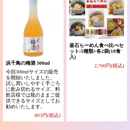
釜石らーめん食べ比べセ
ット:5種類×各2袋(10食
入)
浜千鳥の梅酒 300ml
2,700円(税込)
今回300mlサイズの販売
を開始いたしました。
試し買いしやすく手ごろ
に飲み切れるサイズ、料
飲店様では瓶のままご提
供できるサイズとしてお
勧めいたします。
803円(税込)