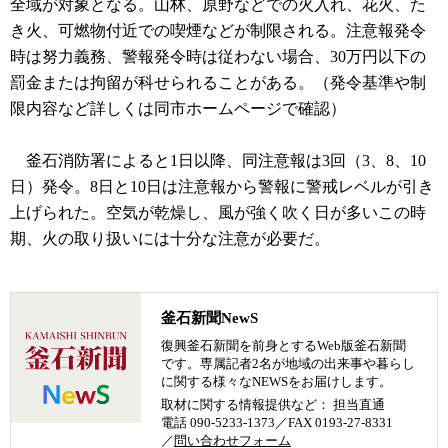
全域が対象となる。山林、原野などでの火入れ、花火、た
き火、可燃物付近での喫煙などが制限される。注意報発令
時は努力義務、警報発令時は従わない場合、30万円以下の
罰金または拘留が科せられることがある。（発令基準や制
限内容など詳しくは同市ホームページで確認）
釜石消防署によると1日以降、同注意報は3回（3、8、10
日）発令。8日と10日は注意報から警報に警戒レベルが引き
上げられた。空気が乾燥し、風が強く吹く日が多いこの時
期、火の取り扱いには十分な注意が必要だ。
釜石新聞NewS
復興釜石新聞を前身とするWeb版釜石新聞
です。専属記者2名が地域の出来事や暮らし
に関する様々なNEWSをお届けします。
取材に関する情報提供など： 担当直通
電話 090-5233-1373／FAX 0193-27-8331
／
問い合わせフォーム