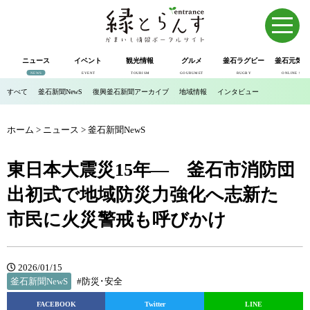
ニュース
イベント
観光情報
グルメ
釜石ラグビー
釜石元気市
NEWS
EVENT
TOURISM
GOURUMET
RUGBY
ONLINE SHOP
すべて
釜石新聞NewS
復興釜石新聞アーカイブ
地域情報
インタビュー
ホーム
>
ニュース
>
釜石新聞NewS
東日本大震災15年― 釜石市消防団
出初式で地域防災力強化へ志新た
市民に火災警戒も呼びかけ
2026/01/15
釜石新聞NewS
#防災･安全
FACEBOOK
Twitter
LINE