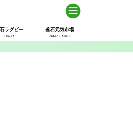
石ラグビー
釜石元気市場
RUGBY
ONLINE SHOP
のまち
ウェイブスRFC
ールドカップ2019
ム
ュー＆コラム