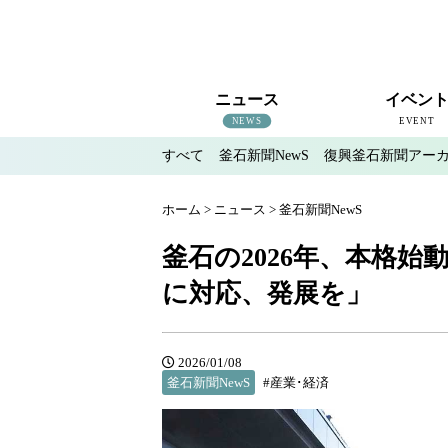
ニュース
イベン
NEWS
EVENT
すべて
釜石新聞NewS
復興釜石新聞アー
すべて
釜石新聞NewS
復興釜石新聞アーカイブ
地域情報
インタビュー
釜石のイベント情報
ホーム
>
ニュース
>
釜石新聞NewS
釜石の2026年、本格
に対応、発展を」
2026/01/08
釜石新聞NewS
#産業･経済