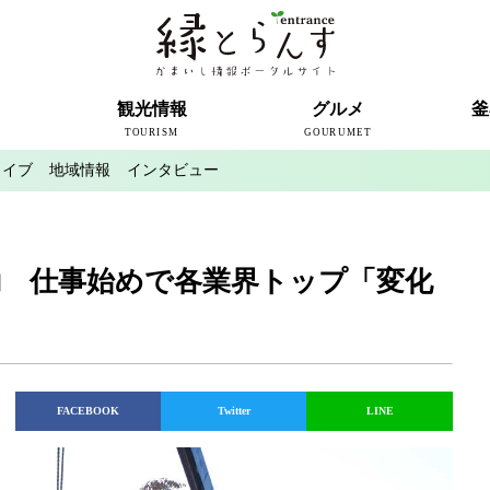
ト
観光情報
グルメ
釜
TOURISM
GOURUMET
カイブ
地域情報
インタビュー
近代製鉄発祥の地
観光スポット
宿泊情報
釜石情報交流センター
魚河岸テラス
うのすまい・トモス
根浜シーサイド
SL銀河
三陸鉄道
ミッフィーカフェかまいし
釜石ラーメン
タウンポート大町
市内の産直
おいしい釜石コレクション
ラグビー
釜石シー
ラグビーワ
スタジア
インタビ
始動 仕事始めで各業界トップ「変化
FACEBOOK
Twitter
LINE