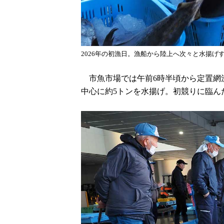
2026年の初漁日。漁船から陸上へ次々と水揚げ
市魚市場では午前6時半頃から定置網
中心に約5トンを水揚げ。初競りに臨ん