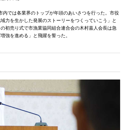
石市内では各業界のトップが年頭のあいさつを行った。市役
地域力を生かした発展のストーリーをつくっていこう」と
）の初売り式で市漁業協同組合連合会の木村嘉人会長は急
げ増強を進める」と飛躍を誓った。