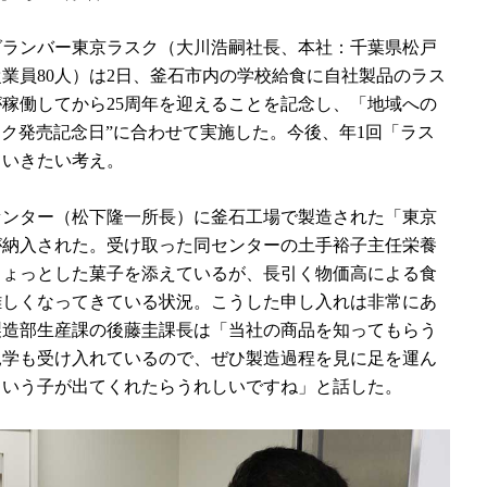
ランバー東京ラスク（大川浩嗣社長、本社：千葉県松戸
業員80人）は2日、釜石市内の学校給食に自社製品のラス
稼働してから25周年を迎えることを記念し、「地域への
スク発売記念日”に合わせて実施した。今後、年1回「ラス
ていきたい考え。
センター（松下隆一所長）に釜石工場で製造された「東京
枚が納入された。受け取った同センターの土手裕子主任栄養
ちょっとした菓子を添えているが、長引く物価高による食
難しくなってきている状況。こうした申し入れは非常にあ
製造部生産課の後藤圭課長は「当社の商品を知ってもらう
見学も受け入れているので、ぜひ製造過程を見に足を運ん
という子が出てくれたらうれしいですね」と話した。