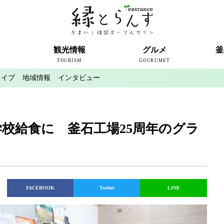
ト
観光情報
グルメ
釜
TOURISM
GOURUMET
カイブ
地域情報
インタビュー
近代製鉄発祥の地
観光スポット
宿泊情報
釜石情報交流センター
魚河岸テラス
うのすまい・トモス
根浜シーサイド
SL銀河
三陸鉄道
ミッフィーカフェかまいし
釜石ラーメン
タウンポート大町
市内の産直
おいしい釜石コレクション
ラグビー
釜石シー
ラグビーワ
スタジア
インタビ
学校給食に 釜石工場25周年のグラ
FACEBOOK
Twitter
LINE