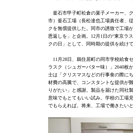
釜石市甲子町松倉の菓子メーカー、グ
市）釜石工場（長松達也工場責任者、従
クを無償提供した。同市の誘致で工場が
恩返しを」と企画。12月1日の“東京ラ
クの日」として、同時期の提供を続け
11月28日、鵜住居町の同市学校給食
ラスク（シュガーバター味）」2040
士は「クリスマスなどの行事食の際に
材費の高騰で、コンスタントな提供が
りがたい」と感謝。製品を届けた同社
意味でもとてもいい試み。学校の工場
でもらえれば。将来、工場で働きたい