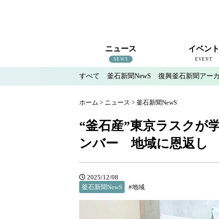
ニュース
イベン
NEWS
EVENT
すべて
釜石新聞NewS
復興釜石新聞アー
すべて
釜石新聞NewS
復興釜石新聞アーカイブ
地域情報
インタビュー
釜石のイベント情報
ホーム
>
ニュース
>
釜石新聞NewS
“釜石産”東京ラスクが
ンバー 地域に恩返し
2025/12/08
釜石新聞NewS
#地域