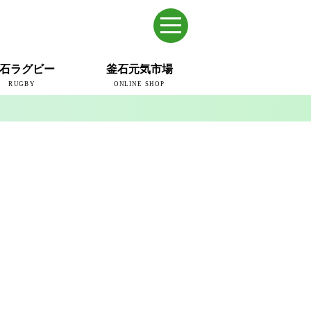
石ラグビー
釜石元気市場
RUGBY
ONLINE SHOP
のまち
ウェイブスRFC
ールドカップ2019
ム
ュー＆コラム