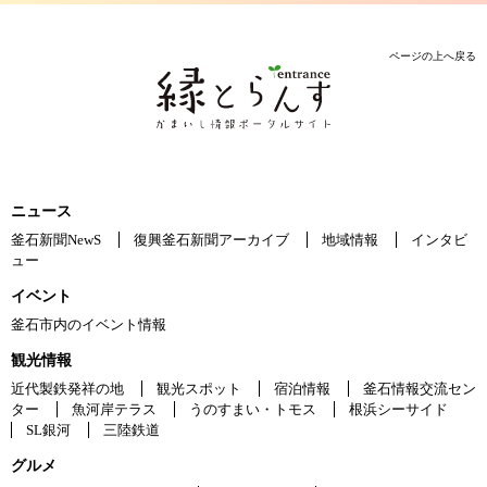
ページの上へ戻る
ニュース
釜石新聞NewS
復興釜石新聞アーカイブ
地域情報
インタビ
ュー
イベント
釜石市内のイベント情報
観光情報
近代製鉄発祥の地
観光スポット
宿泊情報
釜石情報交流セン
ター
魚河岸テラス
うのすまい・トモス
根浜シーサイド
SL銀河
三陸鉄道
グルメ