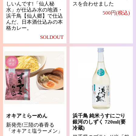
しいんです!「仙人秘
スを合わせました
水」が仕込み水の地酒・
500円(税込)
浜千鳥【仙人郷】で仕込
んだ、日本酒仕込みの本
格カレー。
SOLDOUT
オキアミらーめん
浜千鳥 純米うすにごり
銀河のしずく 720ml(要
新発売!三陸の春香る
冷蔵)
「オキアミ塩ラーメン」