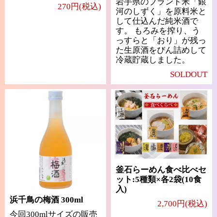
岩手県のブランド米「銀
270円(税込)
河のしずく」を原料米と
して仕込んだ純米酒で
す。 もろみを搾り、う
っすらと「おり」が残っ
た生原酒をびん詰めして
冷蔵貯蔵しました。
SOLDOUT
釜石らーめん食べ比べセ
ット:5種類×各2袋(10食
入)
浜千鳥の梅酒 300ml
2,700円(税込)
今回300mlサイズの販売