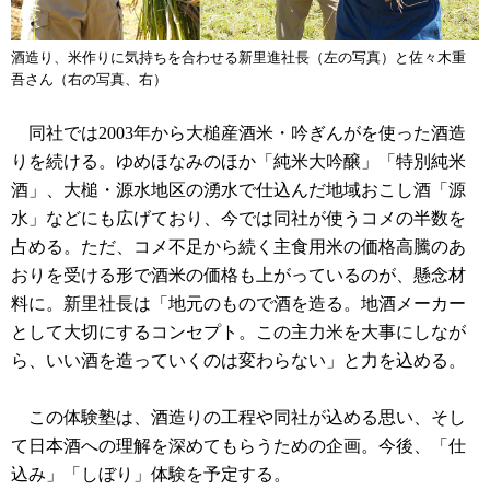
酒造り、米作りに気持ちを合わせる新里進社長（左の写真）と佐々木重
吾さん（右の写真、右）
同社では2003年から大槌産酒米・吟ぎんがを使った酒造
りを続ける。ゆめほなみのほか「純米大吟醸」「特別純米
酒」、大槌・源水地区の湧水で仕込んだ地域おこし酒「源
水」などにも広げており、今では同社が使うコメの半数を
占める。ただ、コメ不足から続く主食用米の価格高騰のあ
おりを受ける形で酒米の価格も上がっているのが、懸念材
料に。新里社長は「地元のもので酒を造る。地酒メーカー
として大切にするコンセプト。この主力米を大事にしなが
ら、いい酒を造っていくのは変わらない」と力を込める。
この体験塾は、酒造りの工程や同社が込める思い、そし
て日本酒への理解を深めてもらうための企画。今後、「仕
込み」「しぼり」体験を予定する。