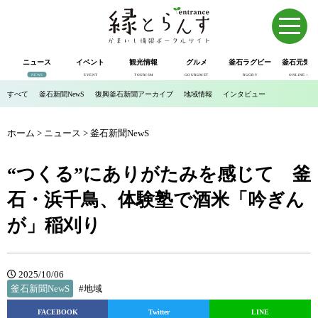
ニュース
イベント
観光情報
グルメ
釜石ラグビー
釜石元気市
NEWS
EVENT
TOURISM
GOURUMET
RUGBY
ONLINE SHOP
すべて
釜石新聞NewS
復興釜石新聞アーカイブ
地域情報
インタビュー
ホーム
>
ニュース
>
釜石新聞NewS
“つくる”にありがたみを感じて 釜
石・浜千鳥、体験塾で酒米「吟ぎん
が」稲刈り
2025/10/06
釜石新聞NewS
#地域
FACEBOOK
Twitter
LINE