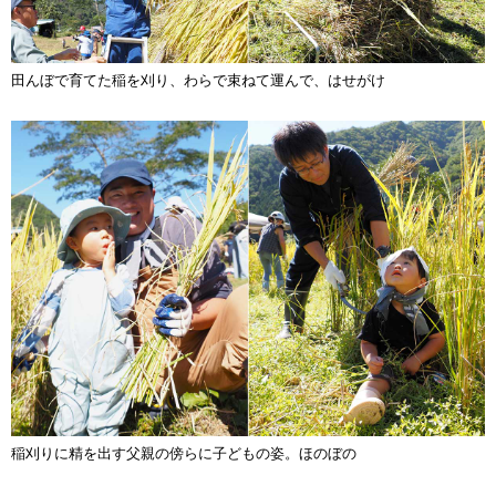
田んぼで育てた稲を刈り、わらで束ねて運んで、はせがけ
稲刈りに精を出す父親の傍らに子どもの姿。ほのぼの