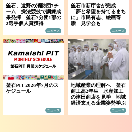
釜石、遠野の消防団7チ
釜石市新庁舎が完成
ーム 操法競技で訓練成
「夢と希望を持てるまち
果発揮 釜石7分団1部の
に」市民有志、絵画寄
2選手個人賞獲得
贈 見学会も
ニュース
ニュース
釜石PIT 2026年7月のス
地域産業の理解へ 釜石
ケジュール
商工高2年生 水産加工
の津田商店を見学 地域
経済支える企業姿勢学ぶ
ニュース
ニュース