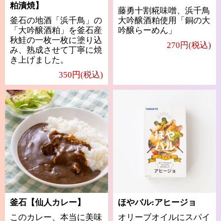
粕漬焼】
藤勇十割糀味噌、浜千鳥
釜石の地酒「浜千鳥」の
大吟醸酒粕使用「銅の大
「大吟醸酒粕」を釜石産
吟醸らーめん」
秋鮭の一枚一枚に塗り込
270円(税込)
み、熟成させて丁寧に焼
き上げました。
350円(税込)
釜石【仙人カレー】
ほやバル:アヒージョ
このカレー、本当に美味
オリーブオイルにスパイ