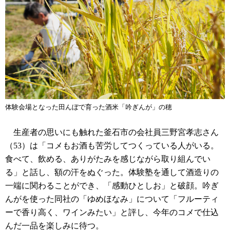
体験会場となった田んぼで育った酒米「吟ぎんが」の穂
生産者の思いにも触れた釜石市の会社員三野宮孝志さん
（53）は「コメもお酒も苦労してつくっている人がいる。
食べて、飲める、ありがたみを感じながら取り組んでい
る」と話し、額の汗をぬぐった。体験塾を通して酒造りの
一端に関わることができ、「感動ひとしお」と破顔。吟ぎ
んがを使った同社の「ゆめほなみ」について「フルーティ
ーで香り高く、ワインみたい」と評し、今年のコメで仕込
んだ一品を楽しみに待つ。