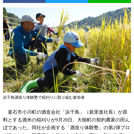
浜千鳥酒造り体験塾で稲刈りに取り組む参加者
釜石市小川町の酒造会社「浜千鳥」（新里進社長）が原
料とする酒米の稲刈りが9月28日、大槌町の契約農家の田ん
ぼであった。同社が企画する「酒造り体験塾」の第2弾プロ