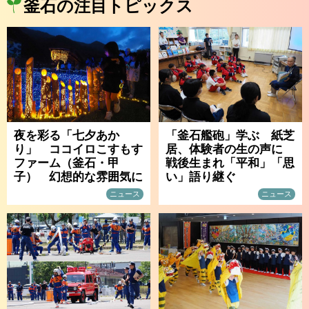
釜石の注目トピックス
夜を彩る「七夕あか
「釜石艦砲」学ぶ 紙芝
り」 ココイロこすもす
居、体験者の生の声に
ファーム（釜石・甲
戦後生まれ「平和」「思
子） 幻想的な雰囲気に
い」語り継ぐ
ニュース
ニュース