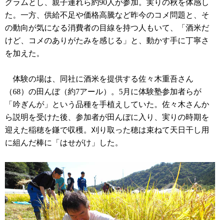
グラムとし、親子連れら約90人が参加。実りの秋を体感し
た。一方、供給不足や価格高騰など昨今のコメ問題と、そ
の動向が気になる消費者の目線を持つ人もいて、「酒米だ
けど、コメのありがたみを感じる」と、動かす手に丁寧さ
を加えた。
体験の場は、同社に酒米を提供する佐々木重吾さん
（68）の田んぼ（約7アール）。5月に体験塾参加者らが
「吟ぎんが」という品種を手植えしていた。佐々木さんか
ら説明を受けた後、参加者が田んぼに入り、実りの時期を
迎えた稲穂を鎌で収穫。刈り取った穂は束ねて天日干し用
に組んだ棒に「はせがけ」した。