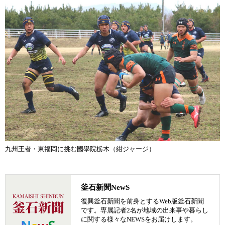
九州王者・東福岡に挑む國學院栃木（紺ジャージ）
釜石新聞NewS
復興釜石新聞を前身とするWeb版釜石新聞
です。専属記者2名が地域の出来事や暮らし
に関する様々なNEWSをお届けします。