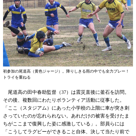
初参加の尾道高（黄色ジャージ）。降りしきる雨の中でも全力プレー！
トライを重ねる
尾道高の田中春助監督（37）は震災直後に釜石を訪問。
その後、複数回にわたりボランティア活動に従事した。
「ここ（スタジアム）にあった小学校の上階に車が突き刺
さっていたのが忘れられない。あれだけの被害を受けたま
ちがここまで復興した姿に感激している」。部員らには
「こうしてラグビーができること自体、決して当たり前で