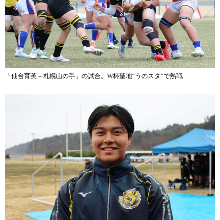
「仙台育英－札幌山の手」の試合。W杯聖地“うのスタ”で熱戦