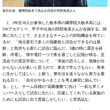
釜石出身、國學院栃木で高みを目指す阿部海凛さん
2、3年生38人が参加した栃木県の國學院大栃木高には、
SWアカデミー、甲子中出身の阿部海凛さんが在籍する。関
東に出たことで、さまざまなチームとの対戦機会を得てい
るが、「地元釜石で多くの強豪校と試合ができるのは新
鮮」と気持ちも新たに試合に臨んだ。3歳の時に震災を経
験。停電し、懐中電灯一つで夜を過ごした記憶が残る。交
流会での震災学習について、「津波の恐ろしさ、危険が分
からない人が多いと思うので、東北で学んでもらい、将来
に生かしてほしい」と願う。寮生活を送りながら努力を重
ねる日々。「自分がやるべきことを考え練習に励んでい
る」とし、チーム目標の“花園優勝”に向け「一刻も早くメ
ンバー入りして試合に出たい。応援してくれている家族の
ためにも試合に出て恩返しがしたい」と意気込む。