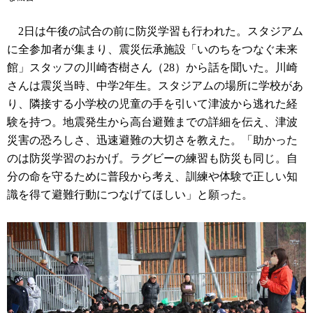
2日は午後の試合の前に防災学習も行われた。スタジアム
に全参加者が集まり、震災伝承施設「いのちをつなぐ未来
館」スタッフの川崎杏樹さん（28）から話を聞いた。川崎
さんは震災当時、中学2年生。スタジアムの場所に学校があ
り、隣接する小学校の児童の手を引いて津波から逃れた経
験を持つ。地震発生から高台避難までの詳細を伝え、津波
災害の恐ろしさ、迅速避難の大切さを教えた。「助かった
のは防災学習のおかげ。ラグビーの練習も防災も同じ。自
分の命を守るために普段から考え、訓練や体験で正しい知
識を得て避難行動につなげてほしい」と願った。