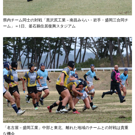
県内チーム同士の対戦「黒沢尻工業－南昌みらい・岩手・盛岡三合同チ
ーム」＝1日、釜石鵜住居復興スタジアム
「名古屋－盛岡工業」中部と東北、離れた地域のチームとの対戦は貴重
な機会