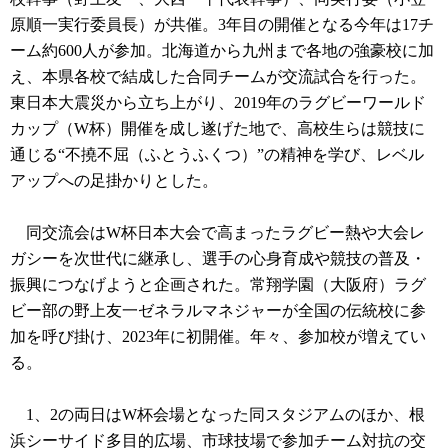
原順一実行委員長）が共催。3年目の開催となる今年は17チ
ーム約600人が参加。北海道から九州まで各地の強豪校に加
え、本県各校で結成した合同チームが交流試合を行った。
東日本大震災から立ち上がり、2019年のラグビーワールド
カップ（W杯）開催を成し遂げた地で、高校生らは競技に
通じる“不撓不屈（ふとうふくつ）”の精神を学び、レベル
アップへの足掛かりとした。
同交流会はW杯日本大会で高まったラグビー熱や大会レ
ガシーを次世代に継承し、選手の心身育成や競技の普及・
振興につなげようと企画された。常翔学園（大阪府）ラグ
ビー部の野上友一ゼネラルマネジャーが全国の伝統校に参
加を呼び掛け、2023年に初開催。年々、参加校が増えてい
る。
1、2の両日はW杯会場となった同スタジアムのほか、根
浜シーサイド多目的広場、市球技場で参加チーム対抗の交