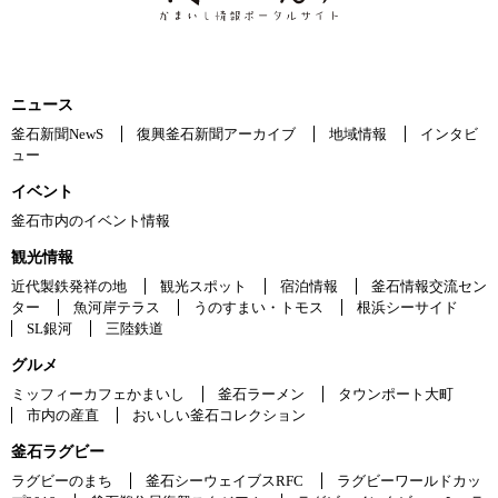
ニュース
釜石新聞NewS
復興釜石新聞アーカイブ
地域情報
インタビ
ュー
イベント
釜石市内のイベント情報
観光情報
近代製鉄発祥の地
観光スポット
宿泊情報
釜石情報交流セン
ター
魚河岸テラス
うのすまい・トモス
根浜シーサイド
SL銀河
三陸鉄道
グルメ
ミッフィーカフェかまいし
釜石ラーメン
タウンポート大町
市内の産直
おいしい釜石コレクション
釜石ラグビー
ラグビーのまち
釜石シーウェイブスRFC
ラグビーワールドカッ