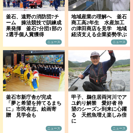
釜石、遠野の消防団7チ
地域産業の理解へ 釜石
ーム 操法競技で訓練成
商工高2年生 水産加工
果発揮 釜石7分団1部の
の津田商店を見学 地域
2選手個人賞獲得
経済支える企業姿勢学ぶ
ニュース
ニュース
釜石市新庁舎が完成
甲子、鵜住居両河川でア
「夢と希望を持てるまち
ユ釣り解禁 愛好者 待
に」市民有志、絵画寄
望のシーズン到来に心躍
贈 見学会も
る 天然魚増え楽しみ倍
に
ニュース
ニュース