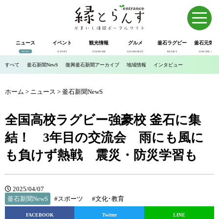
ニュース
イベント
観光情報
グルメ
釜石ラグビー
釜石元気市
NEWS
EVENT
TOURISM
GOURUMET
RUGBY
ONLINE SHOP
すべて
釜石新聞NewS
復興釜石新聞アーカイブ
地域情報
インタビュー
ホーム
>
ニュース
>
釜石新聞NewS
全国高校ラグビー強豪校 釜石に集
結！ 3年目の交流会 雨にも風に
も負けず熱戦 震災・防災学習も
2025/04/07
釜石新聞NewS
#スポーツ
#文化･教育
FACEBOOK
Twitter
LINE