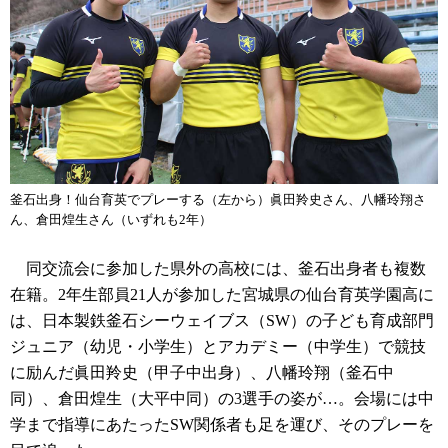
釜石出身！仙台育英でプレーする（左から）眞田羚史さん、八幡玲翔さ
ん、倉田煌生さん（いずれも2年）
同交流会に参加した県外の高校には、釜石出身者も複数
在籍。2年生部員21人が参加した宮城県の仙台育英学園高に
は、日本製鉄釜石シーウェイブス（SW）の子ども育成部門
ジュニア（幼児・小学生）とアカデミー（中学生）で競技
に励んだ眞田羚史（甲子中出身）、八幡玲翔（釜石中
同）、倉田煌生（大平中同）の3選手の姿が…。会場には中
学まで指導にあたったSW関係者も足を運び、そのプレーを