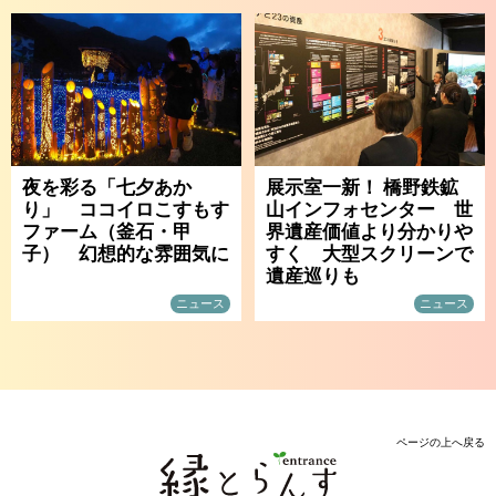
夜を彩る「七夕あか
展示室一新！ 橋野鉄鉱
り」 ココイロこすもす
山インフォセンター 世
ファーム（釜石・甲
界遺産価値より分かりや
子） 幻想的な雰囲気に
すく 大型スクリーンで
遺産巡りも
ニュース
ニュース
ページの上へ戻る