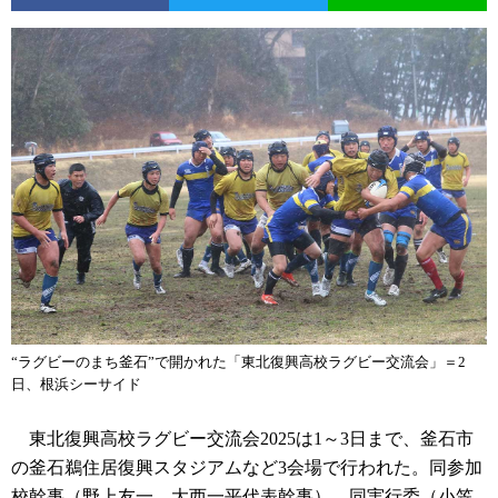
“ラグビーのまち釜石”で開かれた「東北復興高校ラグビー交流会」＝2
日、根浜シーサイド
東北復興高校ラグビー交流会2025は1～3日まで、釜石市
の釜石鵜住居復興スタジアムなど3会場で行われた。同参加
校幹事（野上友一、大西一平代表幹事）、同実行委（小笠