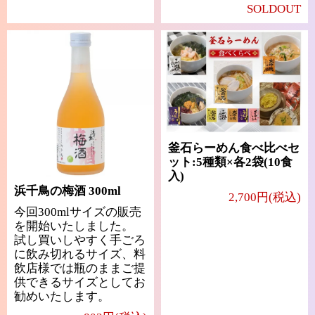
SOLDOUT
釜石らーめん食べ比べセ
ット:5種類×各2袋(10食
入)
浜千鳥の梅酒 300ml
2,700円(税込)
今回300mlサイズの販売
を開始いたしました。
試し買いしやすく手ごろ
に飲み切れるサイズ、料
飲店様では瓶のままご提
供できるサイズとしてお
勧めいたします。