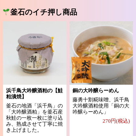
釜石のイチ押し商品
浜千鳥大吟醸酒粕の【鮭
銅の大吟醸らーめん
粕漬焼】
藤勇十割糀味噌、浜千鳥
釜石の地酒「浜千鳥」の
大吟醸酒粕使用「銅の大
「大吟醸酒粕」を釜石産
吟醸らーめん」
秋鮭の一枚一枚に塗り込
270円(税込)
み、熟成させて丁寧に焼
き上げました。