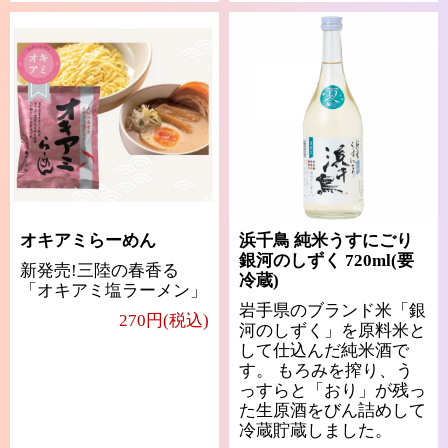
オキアミらーめん
浜千鳥 純米うすにごり
銀河のしずく 720ml(要
新発売!三陸の春香る
冷蔵)
「オキアミ塩ラーメン」
岩手県のブランド米「銀
270円(税込)
河のしずく」を原料米と
して仕込んだ純米酒で
す。 もろみを搾り、う
っすらと「おり」が残っ
た生原酒をびん詰めして
冷蔵貯蔵しました。